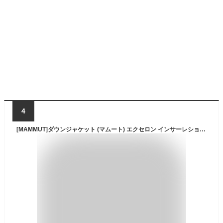
4
[MAMMUT]ダウンジャケット (マムート) エクセロン インサーレション フーデッド ジャケット アジアンフィット ウィメンズ レディース dragon fruit EU L (日本サイズXL相当)