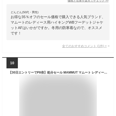
価格と在庫を
楽天
でチェック
>>
どんどん(50代・男性)
お得な35％オフのセール価格で購入できる人気ブランド、
マムートのレディース用ハイキングWBフーデットジャケ
ットAFはいかがですか。冬用の防寒着なので、オススメ
です！
全てのおすすめコメント
(
1
件)
>
10
【30日エントリーでP8倍】処分セール MAMMUT マムート レディース Albula IN Hybrid Jacket Women 1013-02011 ダウンジャケット 冬期登山 バックカントリー アウトドア 撥水 インナーダウン