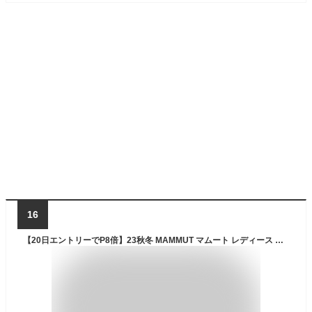
16
【20日エントリーでP8倍】23秋冬 MAMMUT マムート レディース Convey Tour HS Hooded Jacket AF Women 1010-28801 ゴアテックス 防水 ジャケット 登山 アウトドア キャンプ パーカー【お宝】