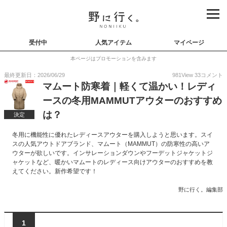
受付中
人気アイテム
マイページ
本ページはプロモーションを含みます
最終更新日：2026/06/29
981
View
33
コメント
マムート防寒着｜軽くて温かい！レディ
ースの冬用MAMMUTアウターのおすすめ
は？
決定
冬用に機能性に優れたレディースアウターを購入しようと思います。スイ
スの人気アウトドアブランド、マムート（MAMMUT）の防寒性の高いア
ウターが欲しいです。インサレーションダウンやフーデットジャケットジ
ャケットなど、暖かいマムートのレディース向けアウターのおすすめを教
えてください。新作希望です！
野に行く。編集部
1