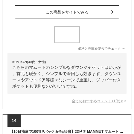
この商品をサイトでみる
価格と在庫を
楽天
でチェック
>>
KUMIKAN(40代・女性)
こちらのマムートのシンプルなダウンジャケットはいかが
。首元も暖かく、シンプルで着回しも効きます。タウンユ
ースやアウトドア等様々なシーンで重宝し、ジッパー付き
ポケットも便利なのがいいですね。
全てのおすすめコメント
(
1
件)
>
14
【10日抽選で100%Pバック＆全品5倍】23秋冬 MAMMUT マムート レディース Gravity IN Hooded Jacket AF Women 1013-02640 撥水 ダウンジャケット アウトドア 登山 キャンプ 軽量 パーカー フード付き