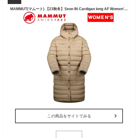
MAMMUT(マムート) 【23秋冬】Seon IN Cardigan long AF Women's S 7517(savannah) 1013-02920
この商品をサイトでみる