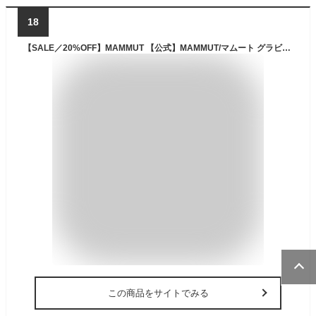
18
【SALE／20%OFF】MAMMUT 【公式】MAMMUT/マムート グラビティ インサレーション フーデッド ジャケット アジアンフィット ウィメンズ / Gravity IN Hooded Jacket AF Women マムート ジャケット・アウター ダウンジャケット・ダウンベスト イエロー ネイビー【送料無料】
この商品をサイトでみる