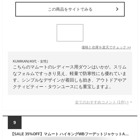
この商品をサイトでみる
価格と在庫を
楽天
でチェック
>>
KUMIKAN(40代・女性)
こちらのマムートのレディース用ダウンはいかが。スリム
なフォルムですっきり見え、軽量で防寒性にも優れていま
す。シンプルなデザインが着回しも効き、アウトドアやア
クティビティー・タウンユースにも重宝しますよ。
全てのおすすめコメント
(
1
件)
>
9
【SALE 35%OFF】マムート ハイキングWBフーデットジャケットAF【ウィメンズ】 MAMMUT Hiking WB Hooded Jacket AF Women レディース 1012-00401 トップス アウター コート ジャケッ トアウトドア フェス キャンプ 【正規品】