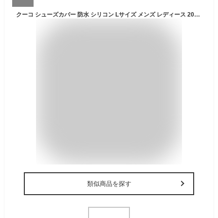
クーコ シューズカバー 防水 シリコン Lサイズ メンズ レディース 20531-90007l COOCO | レインカバー ファスナー付き 収納袋付き アウトドア スニーカーカバー[即日発送]
類似商品を探す