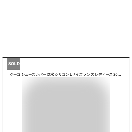
SOLD
クーコ シューズカバー 防水 シリコン Lサイズ メンズ レディース 20531-90007l COOCO | レインカバー ファスナー付き 収納袋付き アウトドア スニーカーカバー[bef][即日発送]