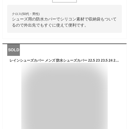
クロス(50代・男性)
シューズ用の防水カバーでシリコン素材で収納袋もついて
るので外出先でもすぐに使えて便利です。
SOLD
レインシューズカバー メンズ 防水シューズカバー 22.5 23 23.5 24 24.5 25 25.5 26 26.5 27 27.5 28 cm対応 シューズカバー 通勤 レディース 大きいサイズ 小さいサイズ 雨 泥除け アウトドア 靴 カバー 通学 M L サイズ レインカバー 雨具 黒 ブラック クリア キッズ 大人