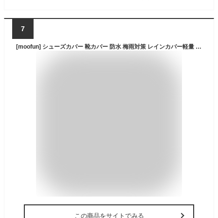
7
[moofun] シューズカバー 靴カバー 防水 梅雨対策 レインカバー軽量 滑り止め コンパクト 雨 泥避け 雨具 男女兼用 靴の保護 履きやすい 登山 自転車用 通勤通学 手入れ簡単 (XXL, ブラック)
この商品をサイトでみる