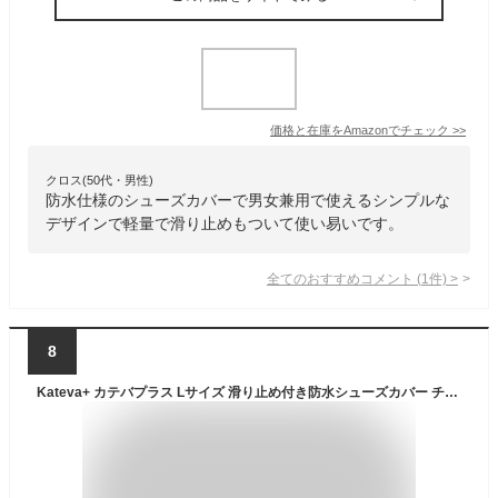
価格と在庫を
Amazon
でチェック
>>
クロス(50代・男性)
防水仕様のシューズカバーで男女兼用で使えるシンプルな
デザインで軽量で滑り止めもついて使い易いです。
全てのおすすめコメント
(
1
件)
>
8
Kateva+ カテバプラス Lサイズ 滑り止め付き防水シューズカバー チャコールブラック グリーン レインカバー 雨具 シューカバー 伸びる シリコン 汚れ防止 防水 防汚 ゲリラ豪雨 台風 積雪 梅雨 キャンプ フェス ポーチ付き 自転車 バイク 通学 通勤