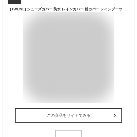
[TWONE] シューズカバー 防水 レインカバー 靴カバー レインブーツ 雨 雪 泥避 男の子 女の子 折りたたみ 靴保護 梅雨対策 通勤通学 自転車 バイク用 お手入れ簡単 滑り止め 軽量 履きやすい サイズ：Ｓ~XXXL (XL, ショート)
この商品をサイトでみる