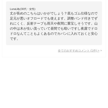
LunaLilly(30代・女性)
丈が長めのこちらはいかがでしょう？底もゴム仕様なので
足元が悪いオフロードでも使えます。調整バンド付きでず
れにくく、反射テープも雨天や夜間に重宝しそうです。山
の中は木が生い茂っていて昼間でも暗いですし夜露でドロ
ドロなんてこともよくあるのでカバンに入れておくと安心
です。
全てのおすすめコメント
(
1
件)
>