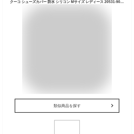
クーコ シューズカバー 防水 シリコン Mサイズ レディース 20531-90007m COOCO | レインカバー ファスナー付き 収納袋付き アウトドア 雨 スニーカーカバー[bef][即日発送]
類似商品を探す