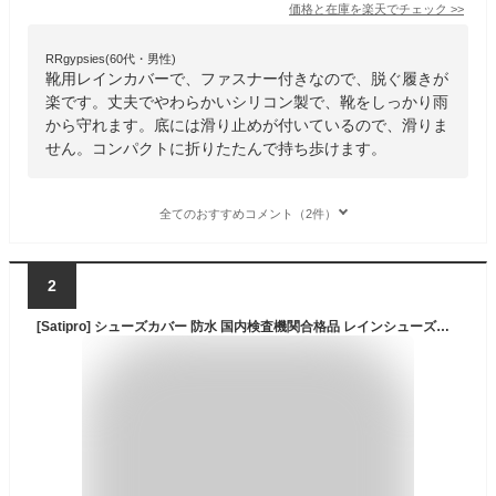
価格と在庫を
楽天
でチェック
>>
RRgypsies(60代・男性)
靴用レインカバーで、ファスナー付きなので、脱ぐ履きが
楽です。丈夫でやわらかいシリコン製で、靴をしっかり雨
から守れます。底には滑り止めが付いているので、滑りま
せん。コンパクトに折りたたんで持ち歩けます。
全てのおすすめコメント（2件）
2
[Satipro] シューズカバー 防水 国内検査機関合格品 レインシューズカバー 靴カバー 雨 通勤 通学 自転車 バイク アウトドア キャンプ 日本語説明書付き 1足分入り (4XL, ブラック)