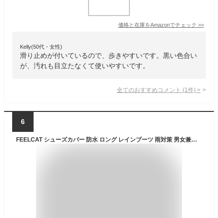
価格と在庫を
Amazon
でチェック
>>
Kelly(50代・女性)
滑り止めが付いているので、歩きやすいです。黒い色合い
が、汚れも目立たなくて使いやすいです。
全てのおすすめコメント
(
1
件)
>
6
FEELCAT シューズカバー 防水 ロング レインブーツ 雨対策 男女兼用 滑り止め 携帯可 通勤通学 登山 釣り 自転車用 (M, 黒-ロングタイプ)