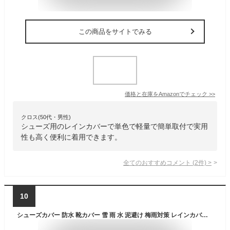
この商品をサイトでみる
価格と在庫を
Amazon
でチェック
>>
クロス(50代・男性)
シューズ用のレインカバーで単色で軽量で簡単取付で実用
性も高く便利に着用できます。
全てのおすすめコメント
(
2
件)
>
10
シューズカバー 防水 靴カバー 雪 雨 水 泥避け 梅雨対策 レインカバー 防水 滑り止め 耐摩耗 収納袋付き 携帯可 通勤 通学 自転車用 男女兼用 靴の保護 履きやすい ロング ANZOBEN (XXL 34cm)