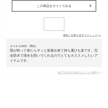
この商品をサイトでみる
価格と在庫を
楽天
でチェック
>>
ネコネコ(40代・男性)
雨が時って来たらサッと装着出来て持ち運びも楽です。完
全防水で浸水を防いでくれるのでとてもオススメしたいア
イテムです。
全てのおすすめコメント
(
1
件)
>