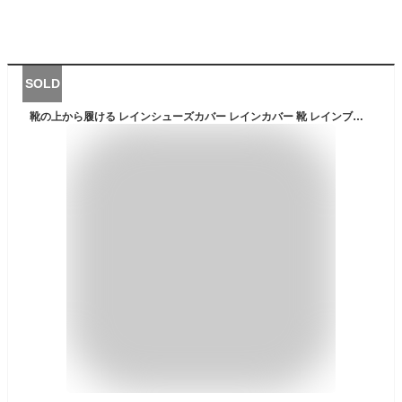
SOLD
靴の上から履ける レインシューズカバー レインカバー 靴 レインブーツカバー レイン シューズカバー 折りたたみ レインブーツ 折り畳み長靴 シューズカバー防水 レインブーツカバー足首 バイク ゲリラ豪雨対策 台風 長靴 雨具 梅雨