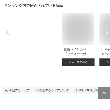
ランキング内で紹介されている商品
靴用レインカバー
[Sat
【ファスナー付き】
カバー
シューズカバー 長
査機
ショップでみる
シ
靴 雨靴 雨用カバー
ンシ
防水カバー シリコ
靴カバ
ンカバー 防水対策
学 自
防水 防泥 防汚 泥は
ウト
ね 雨の日 台風 梅雨
日本語
豪雨 洗車 工場 厨房
足分入
その他アウトドア
その他アウトドアグッズ
予算3,000円以内
滑り止め 携帯 持ち
ック)
歩き コンパクト収
納 丈夫 伸縮性 ド