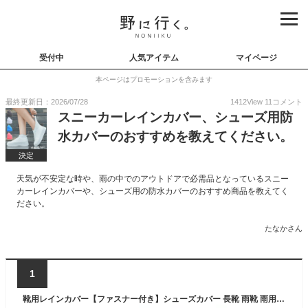
受付中
人気アイテム
マイページ
本ページはプロモーションを含みます
最終更新日：2026/07/28
1412
View
11
コメント
スニーカーレインカバー、シューズ用防
水カバーのおすすめを教えてください。
決定
天気が不安定な時や、雨の中でのアウトドアで必需品となっているスニー
カーレインカバーや、シューズ用の防水カバーのおすすめ商品を教えてく
ださい。
たなかさん
1
靴用レインカバー【ファスナー付き】シューズカバー 長靴 雨靴 雨用カバー 防水カバー シリコンカバー 防水対策 防水 防泥 防汚 泥はね 雨の日 台風 梅雨 豪雨 洗車 工場 厨房 滑り止め 携帯 持ち歩き コンパクト収納 丈夫 伸縮性 ド