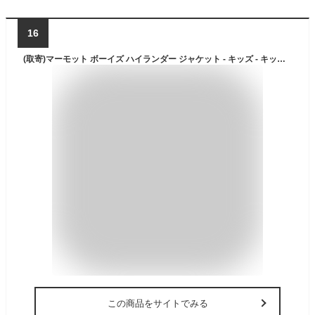
16
(取寄)マーモット ボーイズ ハイランダー ジャケット - キッズ - キッズ Marmot Boy's Highlander Jacket - Kids' - Kids Paisley Purple/Port Royal
この商品をサイトでみる