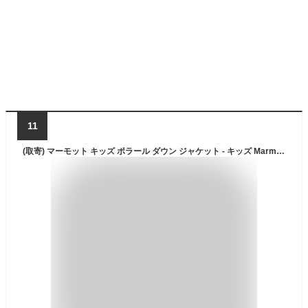
11
(取寄) マーモット キッズ ポラール ダウン ジャケット - キッズ Marmot kids Polar Down Jacket - Kids' Cairo/Port Royal