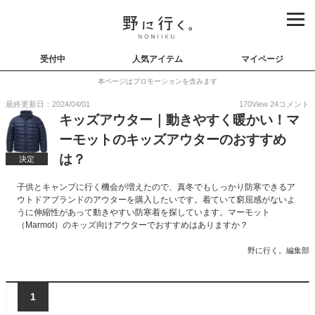
受付中
人気アイテム
マイページ
本ページはプロモーションを含みます
最終更新日：2024/04/01
170
View
24
コメント
キッズアウター｜動きやすく暖かい！マ
ーモットのキッズアウターのおすすめ
は？
決定
子供とキャンプに行く機会が増えたので、真冬でもしっかり防寒できるア
ウトドアブランドのアウターを購入したいです。着ていて窮屈感がないよ
うに伸縮性があって動きやすい防寒着を探しています。マーモット
（Marmot）のキッズ向けアウターでおすすめはありますか？
野に行く。編集部
1