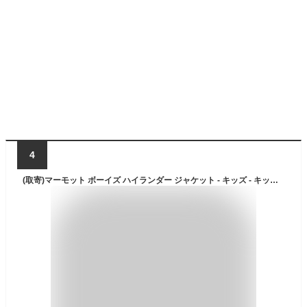
4
(取寄)マーモット ボーイズ ハイランダー ジャケット - キッズ - キッズ Marmot Boy's Highlander Jacket - Kids' - Kids Dark Azure/Foliage