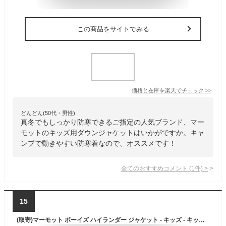
この商品をサイトでみる
価格と在庫を
楽天
でチェック
>>
どんどん(50代・男性)
真冬でもしっかり防寒できるご指定の人気ブランド、マー
モットのキッズ用ダウンジャケットはいかがですか。キャ
ンプで動きやすい防寒着なので、オススメです！
全てのおすすめコメント
(
1
件)
>
15
(取寄)マーモット ボーイズ ハイランダー ジャケット - キッズ - キッズ Marmot Boy's Highlander Jacket - Kids' - Kids Paisley Purple/Port Royal