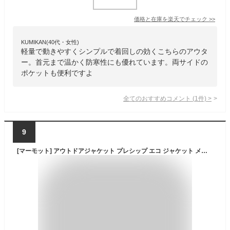
価格と在庫を
楽天
でチェック
>>
KUMIKAN(40代・女性)
軽量で動きやすくシンプルで着回しの効くこちらのアウタ
ー。首元まで温かく防寒性にも優れています。両サイドの
ポケットも便利ですよ
全てのおすすめコメント
(
1
件)
>
9
[マーモット] アウトドアジャケット プレシップ エコ ジャケット メンズ PRECIP ECO JACKET 41500 アウター ライトブルゾン S 05.ソーラー [並行輸入品]