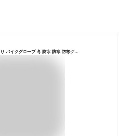
525円OFFクーポンあり バイクグローブ 冬 防水 防寒 防寒グローブ タッチパネル対応 冬用 秋 メンズ レディース ロング スマホ対応手袋 しっかり保護 自転車 バイク用 滑り止め 手袋 男女兼用