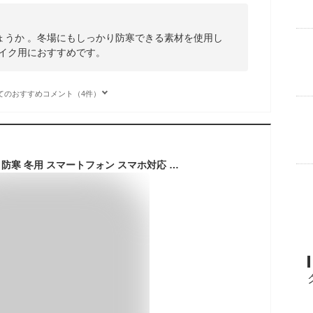
ょうか 。冬場にもしっかり防寒できる素材を使用し
バイク用におすすめです。
てのおすすめコメント（4件）
手袋 グローブ 裏起毛 防寒 冬用 スマートフォン スマホ対応 グローブ 滑り止め メンズ レディース PU レザー バイクグローブ 柔らか 暖かい スマホ手袋 親指 人差し指対応 撥水加工 自転車 通勤 通学 タッチパネル対応 紳士 ゆうパケット 送料無料