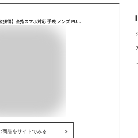
[11/15までP5倍] 【1位獲得】全指スマホ対応 手袋 メンズ PUレザー スマホ 防寒 スマホ対応 手ぶくろ エコレザー 撥水 グローブ 裏起毛 スマホ手袋 スマートフォン対応 紳士 自転車 バイク サイクリング バイクグローブ ビジネス ATG01
の商品をサイトでみる