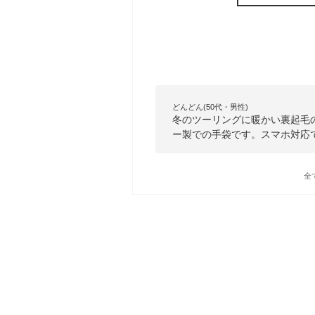
どんどん(50代・男性)
冬のツーリングに暖かい裏起毛
ー製での手袋です。スマホ対応
全