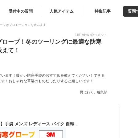
受付中の質問
人気アイテム
特集記事
質問
ージはプロモーションを含みます
1151
View
40
コメント
グローブ！冬のツーリングに最適な防寒
教えて！
ています！暖かい防寒手袋のおすすめを教えてください！できる
ます！おしゃれな革製のものだったりすると嬉しいです！
野に行く。編集部
【100円OFFクーポン】手袋 メンズ レディース バイク 自転車 グローブ 防寒 防水 裏起毛 【3Mシンサレート高機能中綿素材】冬 アウトドア 全指 スマホ対応 防風 雪 冬用 スノーボード スキー スマートフォン対応 グローブ 撥水 冬物