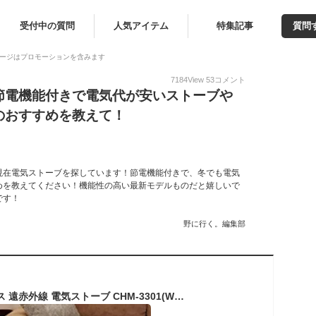
受付中の質問
人気アイテム
特集記事
質問
ージはプロモーションを含みます
7184
View
53
コメント
節電機能付きで電気代が安いストーブや
のおすすめを教えて！
現在電気ストーブを探しています！節電機能付きで、冬でも電気
めを教えてください！機能性の高い最新モデルものだと嬉しいで
です！
野に行く。編集部
【選ぶ景品】 テクノス 遠赤外線 電気ストーブ CHM-3301(W) 電気ヒーター 速暖 省エネ 節電ヒーター カーボンヒーター 首振り 薄型 TEKNOS スマートカーボンヒーター 足元ヒーター 子供部屋ヒーター トイレヒーター 脱衣所ヒーター 電気ヒーター フットヒーター