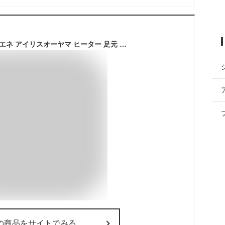
電気ストーブ 小型 省エネ アイリスオーヤマ ヒーター 足元 オフィス 縦型首振り 遠赤外線 ブラックコート ミニ ヒーター 電気 電気ヒーター ストーブ 縦型 首振り 左右首振り 暖房 コンパクト 節電 リビング IESB-S800
の商品をサイトでみる