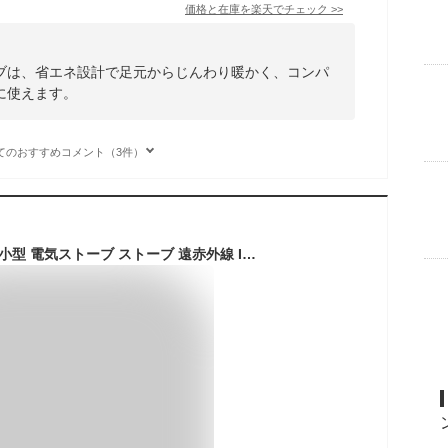
価格と在庫を
楽天
でチェック
>>
ブは、省エネ設計で足元からじんわり暖かく、コンパ
に使えます。
てのおすすめコメント（3件）
電気ストーブ 省エネ 小型 電気ストーブ ストーブ 遠赤外線 IESB-S800 電気ストーブ 縦型首振り コートヒーター 電気 電気ヒーター 暖房 暖房器具 コンパクト 節電 おしゃれ 一人暮らし ブラック ホワイト アイリスオーヤマ 送料無料 【P】