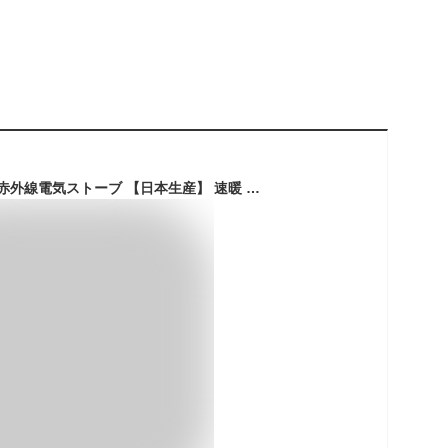
CORONA(コロナ) 遠赤外線電気ストーブ 【日本生産】 速暖 「コアヒートスリム」 省エネ ecoモード搭載 左右首振り タイマー機能 温度調節10段階 ホワイト DH-91RA(W)