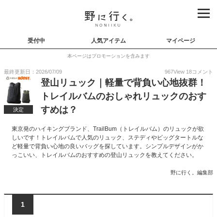
受付中
人気アイテム
マイページ
本ページはプロモーションを含みます
最終更新日：2026/07/09
967
View
18
コメント
登山リュック｜軽量で背負い心地抜群！
トレイルバムのおしゃれリュックのおす
すめは？
決定
東京発のハイキングブランド、TrailBum（トレイルバム）のリュックが欲
しいです！トレイルバムで人気のリュック、ステディやビッグタートルな
ど軽量で背負い心地の良いバッグを探しています。シンプルデザインがか
っこいい、トレイルバムのおすすめの登山リュックを教えてください。
野に行く。編集部
1