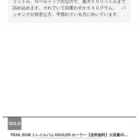
リットル、ロールトップ式なので、最大５０リットルまで
詰め込めます。それでいて自重わずか５５０グラム。 パ
ッキングが得意な方、手慣れている方に向いています。
SOLD
TRAIL BUM トレイルバム HAULER ホーラー【送料無料】大容量45~65L バックパック リュック ザック 軽量 CAMP FES 登山 ハイキング トレッキング アウトドア 旅行 バックパ【PT10】