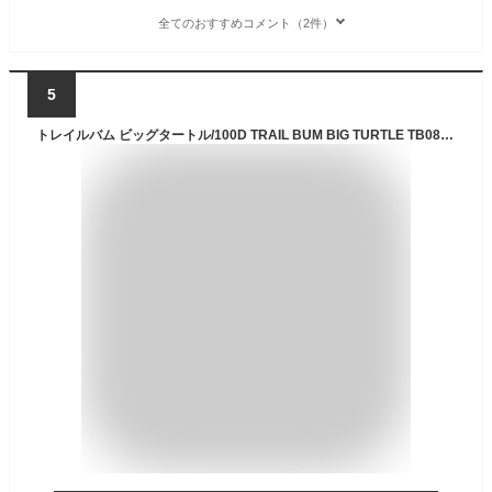
全てのおすすめコメント（2件）
5
トレイルバム ビッグタートル/100D TRAIL BUM BIG TURTLE TB080038 ザック バックパック リュック 軽量 19L 登山 ハイキング UL キャンプ アウトドア フェス 【正規品】