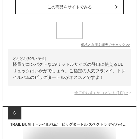
この商品をサイトでみる
価格と在庫を
楽天
でチェック
>>
どんどん(50代・男性)
軽量でコンパクトな19リットルサイズの登山に使えるUL
リュックはいかがでしょう。ご指定の人気ブランド、トレ
イルバムのビッグタートルがオススメですよ！
全てのおすすめコメント
(
1
件)
>
6
TRAIL BUM（トレイルバム） ビッグタートル スペクトラ デイハイクバックパック / リュック デイパック トレッキング アウトドア 軽量 メンズ BIG TURTLE SPECTRA