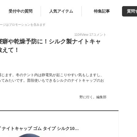
受付中の質問
人気アイテム
特集記事
質問
ージはプロモーションを含みます
1104
View
17
コメント
寝癖や乾燥予防に！シルク製ナイトキャ
教えて！
感じます。冬のテント内は静電気が起こりやすい気もしますし、
ってみたいです。普段使いもできるシルクのナイトキャップのお
野に行く。編集部
60cm スーパーロング ナイトキャップ ゴム タイプ シルク100% ロングヘア用 シルク ナイト キャップ ヘアキャップ シルクキャップ ロングヘア シルク キャップ しるく 睡眠 帽子筒状 筒形 筒型 レディース ロング シルク100 プレゼント セール 送料無料