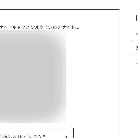
【公式】COCOSILK ナイトキャップ シルク【シルク ナイトキャップ シンプルタイプ】シルクキャップ ゴム ナイトキャップ シルク100％ シルク100 6A ロングヘア ロング レディース 睡眠 就寝用 帽子 女性 シルク製 保湿 ヘアケア プレゼント 実用的 髪の毛 美容師
の商品をサイトでみる