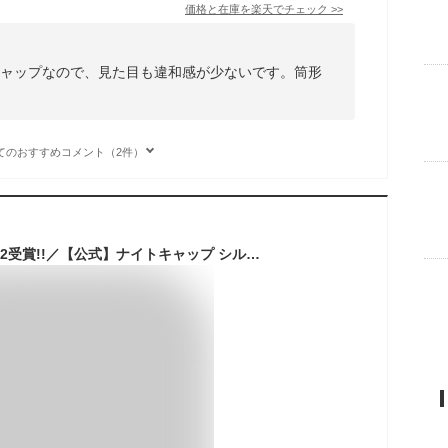
価格と在庫を
楽天
でチェック
>>
キャップなので、見た目も違和感が少ないです。筒形
。
てのおすすめコメント（2件）
＼年間ランキング2022受賞!!／【公式】ナイトキャップ シルク【COCOSILK シルク ナイトキャップ リボン タイプ】ナイトキャップ シルク100％ 6A ロングヘア シルクキャップ レディース リボン 睡眠 就寝用 帽子 女性 シルク製 保湿 ヘアケア プレゼント 美容師