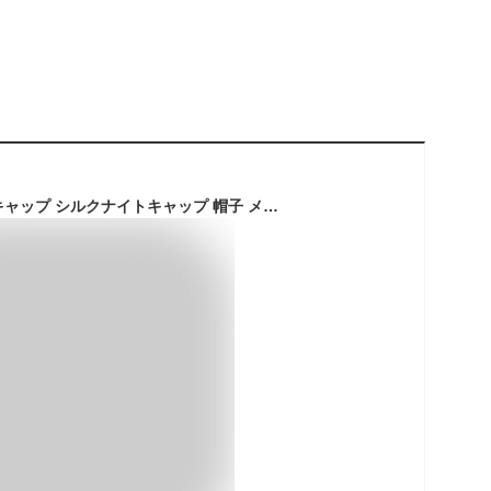
[LULUSILK] ナイトキャップ シルクナイトキャップ 帽子 メンズ レディース 19匁6Aシルク ロングヘア用 ヘアキャップ モダール 美髪 摩擦軽減 頭皮保湿 ツヤ髪 就寝用 産後用 サイズ調整可能 男女兼用 ブラック