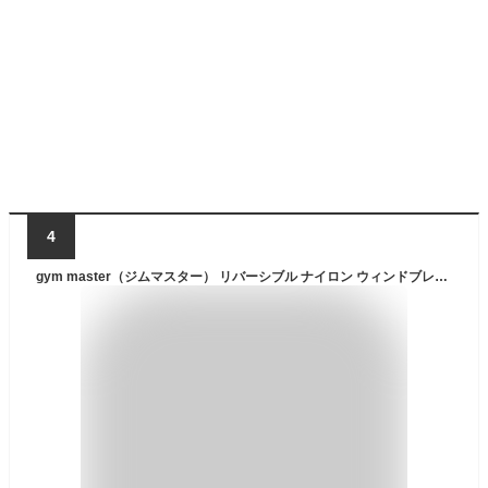
4
gym master（ジムマスター） リバーシブル ナイロン ウィンドブレイク フード ジャケット アウター メンズ レディース ユニセックス マンパ マウンテンパーカー フーディ ライトアウター アウトドア キャンプ ソロキャンプ 登山 アメカジ ストリート 自転車 釣り 【G518667】