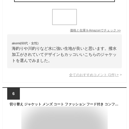
価格と在庫を
Amazon
でチェック
>>
akemi(60代・女性)
海釣りや川釣りなど水に強い生地が良いと思います。撥水
加工がされていてデザインもカッコいいこちらのジャケッ
トを選んでみました。
全てのおすすめコメント
(
1
件)
>
6
切り替え ジャケット メンズ コート ファッション フード付き コンフォート プリント 個性的 学生 韓国風 フィット ジップアップ ジャンパー レギュラー 保温性 防風 寒さ対策 釣り 日常 アウトドア キャンプ ベージュ