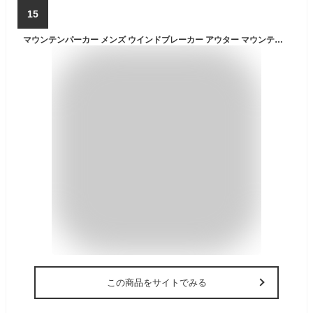
15
マウンテンパーカー メンズ ウインドブレーカー アウター マウンテンジャケット レインウェア 撥水 防水 防風 アウトドア 細身 秋服 秋物 冬服 冬物 上着 M L LL XL 黒 赤 迷彩 カモ NEJ-28 ジェネレス
この商品をサイトでみる