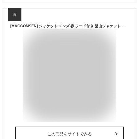
5
[MAGCOMSEN] ジャケット メンズ 春 フード付き 登山ジャケット 防寒アウター 大きいサイズ 防風 撥水パーカー 軽量 マウンテンパーカー 秋 冬 バイク 通勤 釣り 赤 レッド CN XL=日本サイズM
この商品をサイトでみる