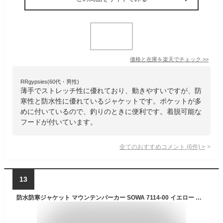
価格と在庫を
楽天
でチェック
>>
RRgypsies(60代・男性)
薄手でストレッチ性に優れており、動きやすいですが、防
寒性と防水性に優れているジャケットです。ポケットが多
めに付いているので、釣りのときに便利です。着脱可能な
フードが付いています。
全てのおすすめコメント
(
6
件)
>
13
防水防寒ジャケット マウンテンパーカー SOWA 7114-00 イエロー 防水 中綿 ジャケット 防寒服 防寒着 上下 セット対応 フード メンズ レディース かっこいい 作業服 作業着 アウトドア 釣り バイク 大きいサイズ