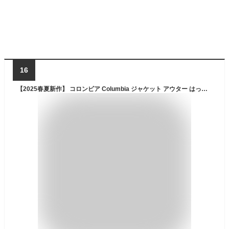
16
【2025春夏新作】 コロンビア Columbia ジャケット アウター はっ水 撥水 ストレッチ 軽量 軽い マウンテンパーカー マンパ パーカー ヘザーキャニオン2 フーデッドジャケット Heather Canyon II Hooded Jacket メンズ レディース ユニセックス 春 秋 冬 M L XL WE1602