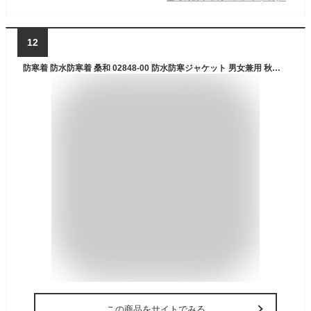
12
防寒着 防水防寒着 桑和 02848-00 防水防寒ジャケット 男女兼用 秋冬 防寒 作業着 作業服 ストレッチ 撥水 防水 透湿 防風 防寒服 メンズ レディース 作業服 アウター ジャンパー アウトドア 釣り G.G 『S-LL』 人気商品
この商品をサイトでみる