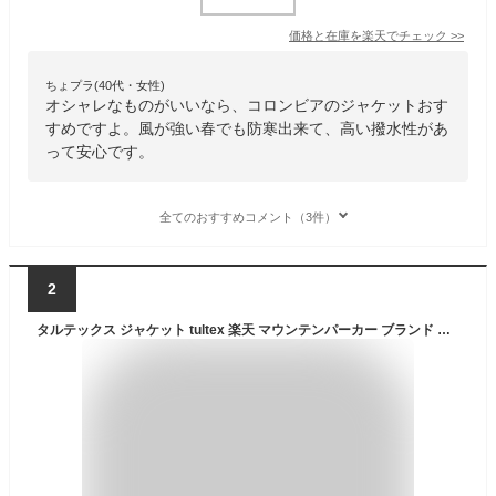
価格と在庫を
楽天
でチェック
>>
ちょプラ(40代・女性)
オシャレなものがいいなら、コロンビアのジャケットおす
すめですよ。風が強い春でも防寒出来て、高い撥水性があ
って安心です。
全てのおすすめコメント（3件）
2
タルテックス ジャケット tultex 楽天 マウンテンパーカー ブランド ウインドブレーカー メンズ 防風 アウター おしゃれ ブルゾン 秋 冬 ジャンバー 防寒着 パーカー フード付き 裏 フリース アイトス アウトドア 釣り ゴルフ