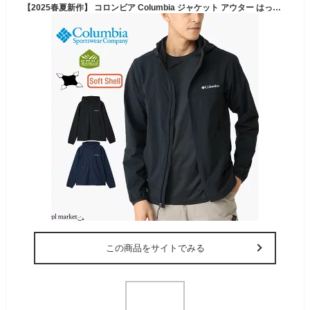
【2025春夏新作】 コロンビア Columbia ジャケット アウター はっ水 撥水 ストレッチ 軽量 軽い マウンテンパーカー マンパ パーカー ヘザーキャニオン2 フーデッドジャケット Heather Canyon II Hooded Jacket メンズ レディース ユニセックス 春 秋 冬 M L XL WE1602
この商品をサイトでみる