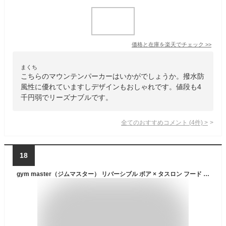
価格と在庫を
楽天
でチェック
>>
まくち
こちらのマウンテンパーカーはいかがでしょうか。撥水防
風性に優れていますしデザインもおしゃれです。値段も4
千円弱でリーズナブルです。
全てのおすすめコメント
(
4
件)
>
18
gym master（ジムマスター） リバーシブル ボア × タスロン フード ジャケット ナイロン メンズ レディース マンパ マウンテンパーカー アウトドア キャンプ ソロキャンプ アウター ブルゾン XL 大きいサイズ 秋冬 防寒 JKT 釣り フィッシング モコモコ 黒 【G802365】