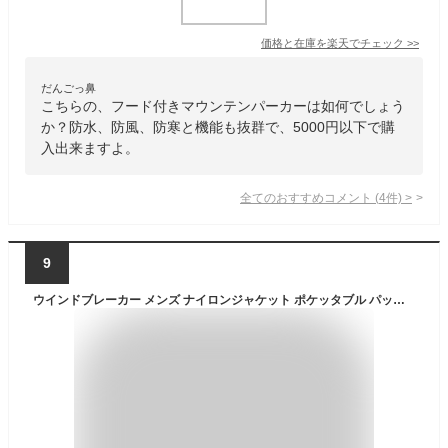
価格と在庫を
楽天
でチェック
>>
だんごっ鼻
こちらの、フード付きマウンテンパーカーは如何でしょう
か？防水、防風、防寒と機能も抜群で、5000円以下で購
入出来ますよ。
全てのおすすめコメント
(
4
件)
>
9
ウインドブレーカー メンズ ナイロンジャケット ポケッタブル パッカブル フード 撥水 防風 UVカット コンパクト 携帯 メール便のみ送料無料2♪