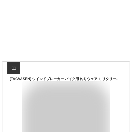
11
[TACVASEN] ウインドブレーカー バイク用 釣りウェア ミリタリージャケット メンズ アノラック 作業ジャケット フード付 春用 ブラックグレー 3XL