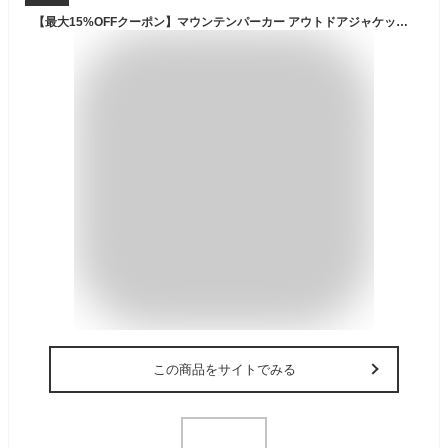
【最大15%OFFクーポン】マウンテンパーカー アウトドアジャケット 春 秋 メンズ レディース フード付き ジャンバー M L XL 2XL 3XL 4XL 5XL 長袖 おしゃれ アウター 防水 撥水 防風 防寒 通気性 防撥水ジャケット ウインドブレーカー
この商品をサイトでみる