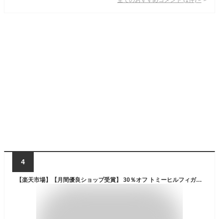
4
【楽天市場】【月間優良ショップ受賞】 30％オフ トミーヒルフィガー ゴルフ ウィンドジャケット 長袖 レディース ジャケット アウター ストレッチ フード ファスナー フルジップ 赤 白 紺 ブランド 秋冬 THLA254 TOMMY HILFIGER GOLF：WEBGOLFSHOP TAKEUCHI