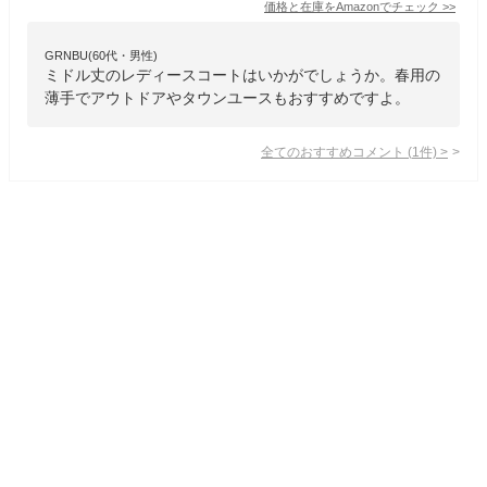
価格と在庫を
Amazon
でチェック
>>
GRNBU(60代・男性)
ミドル丈のレディースコートはいかがでしょうか。春用の
薄手でアウトドアやタウンユースもおすすめですよ。
全てのおすすめコメント
(
1
件)
>