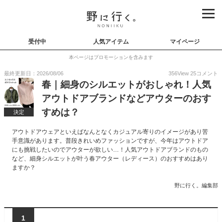
受付中
人気アイテム
マイページ
本ページはプロモーションを含みます
最終更新日：2026/08/06
356
View
25
コメント
春｜細身のシルエットがおしゃれ！人気
アウトドアブランドなどアウターのおす
すめは？
決定
アウトドアウェアといえばなんとなくカジュアル寄りのイメージがあり苦
手意識があります。普段きれいめファッションですが、今年はアウトドア
にも挑戦したいのでアウターが欲しい…！人気アウトドアブランドのもの
など、細身シルエットが叶う春アウター（レディース）のおすすめはあり
ますか？
野に行く。編集部
1