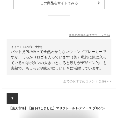
この商品をサイトでみる
価格と在庫を
楽天
でチェック
>>
イイエモン(20代・女性)
パット見PUMAって全然わからないウィンドブレーカーで
すが、しっかりロゴも入っています（笑）私的に気に入っ
ているのはボタンの大きいところと絞りがデザイン的にも
素敵で、ちょっと羽織が欲しいときに活躍しています。
全てのおすすめコメント
(
1
件)
>
7
【楽天市場】【値下げしました】マリクレール レディース ブルゾン 711700 格子柄 レディース ゴルフウェア ストレッチ 大きいサイズ マリクレールスポール marie claire sport ニットブルゾン フルジップ ジャージー素材 アウター チェック柄：CORSIA GOLF