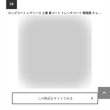
18
ロングコート レディース 上着 春コート トレンチコート 韓国風 チェスターコート XS 膝下長 細身 ロング丈 大きいサイズ ポケット付き きれいめ フォーマル 通勤 リクルート オールシーズン対応 就活 カーキ 薄手アウター 防寒
この商品をサイトでみる