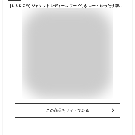
[ＬＳＤＺＷ] ジャケット レディース フード付き コート ゆったり 韓国 トレンチコート 無地 カジュアル アウター 韓国 ファッション 春コート 可愛い 通学 M 普段着 デイリー シンプル 防風 ピンク コーデ 体型カバー 春秋アウター トップス
この商品をサイトでみる