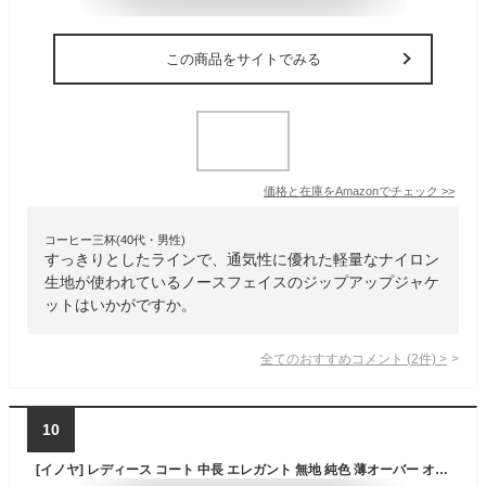
この商品をサイトでみる
価格と在庫を
Amazon
でチェック
>>
コーヒー三杯(40代・男性)
すっきりとしたラインで、通気性に優れた軽量なナイロン
生地が使われているノースフェイスのジップアップジャケ
ットはいかがですか。
全てのおすすめコメント
(
2
件)
>
10
[イノヤ] レディース コート 中長 エレガント 無地 純色 薄オーバー オーバーコート 秋冬 春 トレンチコート ジャケット 女性 通勤 サラリーマン 防寒 細身 着痩せ スプリングコート トレンチ 春 ミドル丈 登山コート アウトドア