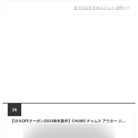
全てのおすすめコメント
(
3
件)
>
16
【10％OFFクーポン/2024秋冬新作】CHUMS チャムス アウター ジャケット Elmo Fleece Full Zip Parka エルモフリースフルジップパーカー メンズ レディース ユニセックス 春 秋 冬 M L XL 全5色CH04-1422