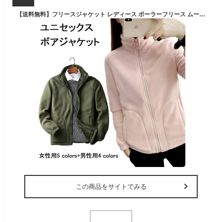
【送料無料】フリースジャケット レディース ポーラーフリース ムートンジャケット 細身 メンズ ジャケット サンゴマイヤー モコモコ 裏ボア 秋冬 立ち襟 アウター ハイネック アウトドア 暖かい キャンプ
この商品をサイトでみる