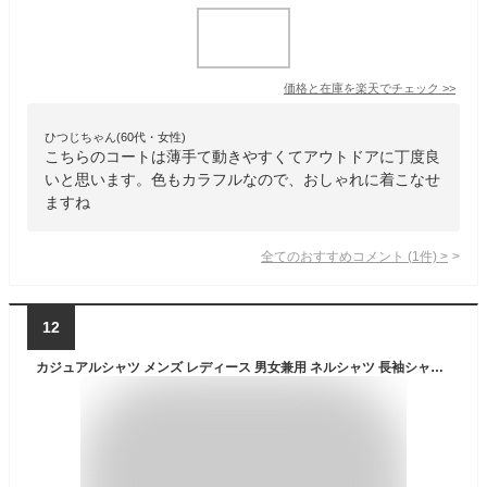
価格と在庫を
楽天
でチェック
>>
ひつじちゃん(60代・女性)
こちらのコートは薄手て動きやすくてアウトドアに丁度良
いと思います。色もカラフルなので、おしゃれに着こなせ
ますね
全てのおすすめコメント
(
1
件)
>
12
カジュアルシャツ メンズ レディース 男女兼用 ネルシャツ 長袖シャツ ミリタリーシャツ ワークシャツ 開襟シャツ ライトアウター 薄手 厚手 アウトドア 秋物 秋服 ゆったり 着痩せ 細身 トップス 大きいサイズ 20代 30代 40代 50代