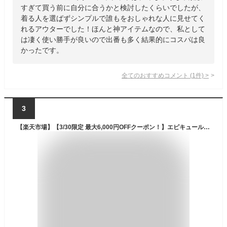
すぎて買う前に自分に合うかと検討したくらいでしたが、
着る人を選ばずシンプルで誰もをおしゃれな人に見せてく
れるアウターでした！ほんと神アイテムなので、私として
は凄く使い勝手が良いので出番も多く結果的にコスパは良
かったです。
全てのおすすめコメント
(
1
件)
>
3
【楽天市場】【3/30限定 最大6,000円OFFクーポン！】エピキュール（epicure）（レディース）ゴルフウェア ストレッチ アウター ジャケット 撥水パンチングフーデットブルゾン 152-56210-019：Victoria Golf 楽天市場支店