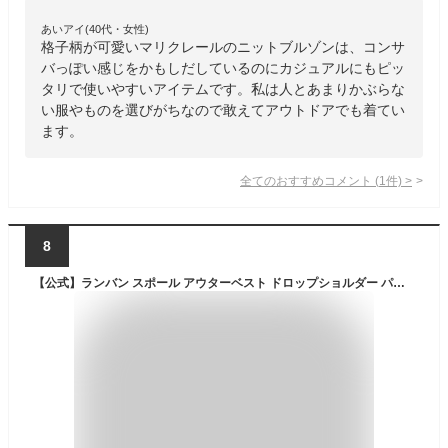
あいアイ(40代・女性)
格子柄が可愛いマリクレールのニットブルゾンは、コンサ
バっぽい感じをかもしだしているのにカジュアルにもピッ
タリで使いやすいアイテムです。私は人とあまりかぶらな
い服やものを選びがちなので敢えてアウトドアでも着てい
ます。
全てのおすすめコメント
(
1
件)
>
8
【公式】ランバン スポール アウターベスト ドロップショルダー パフスリーブ フロントファスナー ハリ感 レディース ウェア ベスト ゴルフ ゴルフウェア おしゃれ スポーツウェア ブランド 2022年秋冬モデル VLU6531X2