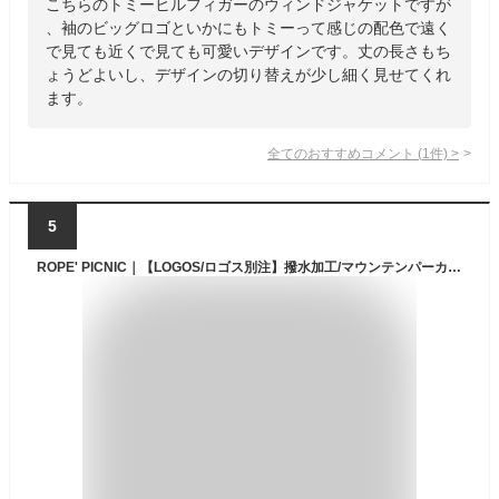
こちらのトミーヒルフィガーのウィンドジャケットですが
、袖のビッグロゴといかにもトミーって感じの配色で遠く
で見ても近くで見ても可愛いデザインです。丈の長さもち
ょうどよいし、デザインの切り替えが少し細く見せてくれ
ます。
全てのおすすめコメント
(
1
件)
>
5
ROPE' PICNIC｜【LOGOS/ロゴス別注】撥水加工/マウンテンパーカー | Rakuten Fashion(楽天ファッション／旧楽天ブランドアベニュー)FS9968