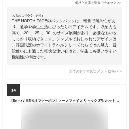
価格と在庫を
楽天
でチェック
>>
あるねよ(40代・男性)
THE NORTH FACEのバックパックは、軽量で耐久性があ
り、通学や学生生活にぴったりのアイテムです。収納力も
高く、20L、25L、30Lのサイズ展開があり、必要なものを
しっかり収納できます。シンプルでおしゃれなデザインは
、韓国限定のホワイトラベルシリーズならではの魅力。普
段使いにも適した軽快な使い心地と、学生にも扱いやすい
機能性が特徴です。
全てのおすすめコメント
(
2
件)
>
14
【5のつく日5％オフクーポン】ノースフェイス リュック 27L ホットショット NM72302 ブラック 黒 白 グレー カーキ デイパック バッグ 通勤 通学 PC タブレット かばん THE NORTH FACE