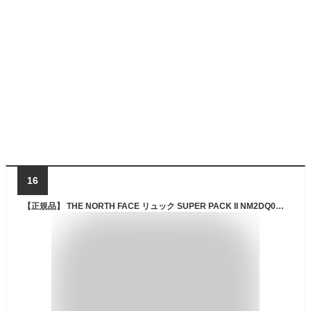
16
【正規品】 THE NORTH FACE リュック SUPER PACK II NM2DQ02 ☆ ロゴ バックパック ポーチ付き 通勤 通学 バッグ 鞄 メンズ レディース カジュアル ストリート シンプル 春 夏 秋 冬 韓国 ノースフェイス ホワイトレーベル 【韓国発送/海外通販/関税込/送料無料】