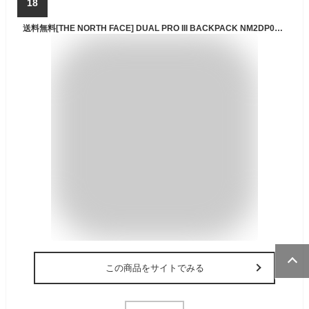
18
送料無料[THE NORTH FACE] DUAL PRO III BACKPACK NM2DP02 バックパック リュック リュックサック 収納 たっぷり 軽い 軽量 通学 学生 カバン バッグ 高校生 中学生 大学生 ホワイトレーベル WHITE LABEL 韓国 限定 かわいい ノースフェイス コーデ 30L
この商品をサイトでみる