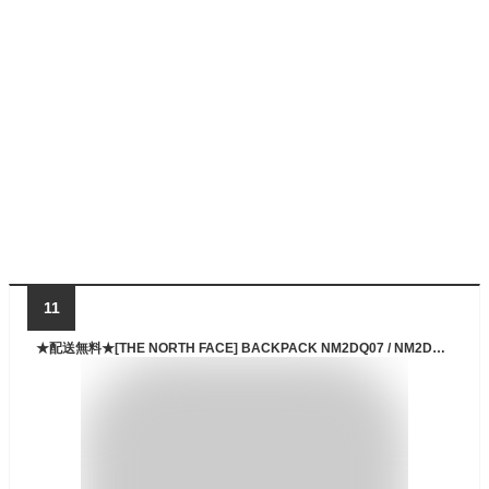
11
★配送無料★[THE NORTH FACE] BACKPACK NM2DQ07 / NM2DQ04 SUPER PACK II MINI 韓国限定 日本未入荷 ホワイトラベル 中学生 高校生 大学生 男女兼用 シンプルミニポーチトートバック付き お得 韓国 正規品 30L 25L 2024バージョン変更ノースフェイス リュック