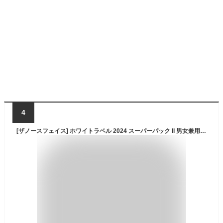
4
[ザノースフェイス] ホワイトラベル 2024 スーパーパック II 男女兼用 SUPER PACK II FOR UNISEX (IVORY) [並行輸入品]