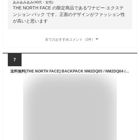
あみあみあみ(40代・女性)
THE NORTH FACE の限定商品であるワナビー·エクステ
ンション·パック です。正面のデザインがファッション性
が高いと思います
全てのおすすめコメント（2件）
7
送料無料[THE NORTH FACE] BACKPACK NM2DQ05 / NM2DQ04 / NM2DP52バックパック リュック リュックサック 収納 軽い 軽量 通学 学生 カバン バッグ 高校生 中学生 大学生 WHITELABEL 韓国 限定 かわいい 20L / 25L / 30L