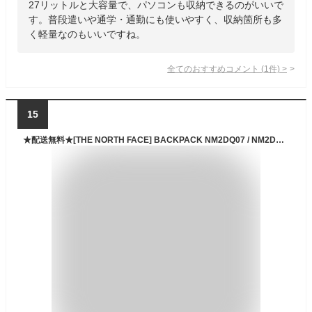
27リットルと大容量で、パソコンも収納できるのがいいで
す。普段遣いや通学・通勤にも使いやすく、収納箇所も多
く軽量なのもいいですね。
全てのおすすめコメント
(
1
件)
>
15
★配送無料★[THE NORTH FACE] BACKPACK NM2DQ07 / NM2DQ04 韓国限定 日本未入荷 ホワイトラベル 中学生 高校生 大学生 男女兼用 シンプルミニポーチトートバック付き お得 韓国 正規品 30L 25L 2024バージョン変更ノースフェイス リュック