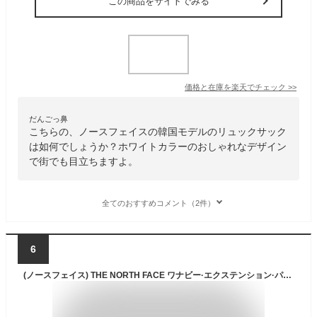
この商品をサイトでみる
価格と在庫を
楽天
でチェック
>>
だんごっ鼻
こちらの、ノースフェイスの韓国モデルのリュックサック
は如何でしょうか？ホワイトカラーのおしゃれなデザイン
で街でも目立ちますよ。
全てのおすすめコメント（2件）
6
(ノースフェイス) THE NORTH FACE ワナビー·エクステンション·パック WANNABE EXT PACK リュック・バックパック [並行輸入品] One Size