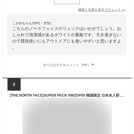
価格と在庫を
楽天
でチェック
>>
こさめちゃん(50代・女性)
こちらのノースフェイスのリュックはいかがでしょう。お
しゃれで清潔感があるホワイトが素敵です。大き過ぎない
ので普段使いにもアウトドアにも使いやすいと思いますよ
。
全てのおすすめコメント（8件）
2
[THE NORTH FACE]SUPER PACK NM2DP00 韓国限定 日本未入荷 ホワイトラベル 中学生 高校生 大学生 男女兼用 シンプルミニポーチ お得 韓国 正規品 30L 大容量 2023バージョン変更ノースフェイス リュック nm2dp00j