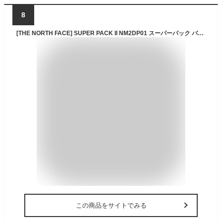
8
[THE NORTH FACE] SUPER PACK II NM2DP01 スーパーパック バックパック リュック リュックサック 新学期 カバン バッグ 通学 高校生 中学生 軽い 軽量 たっぷり 収納力 レディース メンズ ホワイトレーベル WHITE LABEL 韓国 30L
この商品をサイトでみる