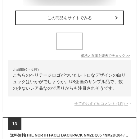
この商品をサイトでみる
価格と在庫を
楽天
でチェック
>>
chai(50代・女性)
こちらのヘリテージロゴがついたレトロなデザインの白リ
ュックはいかがでしょうか。US企画のサンプル品で、数
の少ないレア品なので周りからも注目されそうです。
全てのおすすめコメント
(
1
件)
>
13
送料無料[THE NORTH FACE] BACKPACK NM2DQ05 / NM2DQ04 / NM2DP52バックパック リュック リュックサック 収納 軽い 軽量 通学 学生 カバン バッグ 高校生 中学生 大学生 WHITELABEL 韓国 限定 かわいい 20L / 25L / 30L ノースフェイス