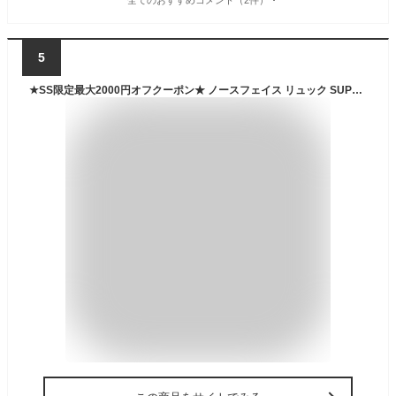
5
★SS限定最大2000円オフクーポン★ ノースフェイス リュック SUPER PACK II ☆ ロゴ バックパック ポーチ付き 通勤 通学 バッグ 鞄 メンズ レディース 韓国 THE NORTH FACE【正規品/関税込/送料無料】