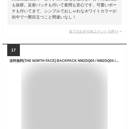
も抜群。反射パッチも付いて夜間も安心です。可愛いポー
チも付いてきて、シンプルでおしゃれなホワイトカラーが
街中で一際目立つこと間違いなし！
全てのおすすめコメント
(
1
件)
>
17
送料無料[THE NORTH FACE] BACKPACK NM2DQ05 / NM2DQ04 / NM2DP52バックパック リュック リュックサック 収納 軽い 軽量 通学 学生 カバン バッグ 高校生 中学生 大学生 WHITELABEL 韓国 限定 かわいい 20L / 25L / 30L