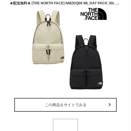
★配送無料★ [THE NORTH FACE] NM2DQ08 WL DAY PACK 30L 正規品 韓国限定 日本未入荷 ホワイトラベル 中学生 高校生 大学生 男女兼用 シンプルミニポーチトートバック付き お得 韓国 正規品 30L 2024 バージョン変更ノースフェイス リュック
この商品をサイトでみる