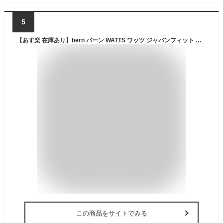
5
【あす楽 在庫あり】bern バーン WATTS ワッツ ジャパンフィット ヘルメット スノーボード スケートボード スケボー 自転車 クロスバイク マウンテンバイク BMX S M L XL XXL XXXL【沖縄配送不可】
この商品をサイトでみる