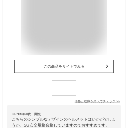
この商品をサイトでみる
価格と在庫を
楽天
でチェック
>>
GRNBU(60代・男性)
こちらのシンプルなデザインのヘルメットはいかがでしょ
うか。SG安全規格合格していますのでおすすめです。