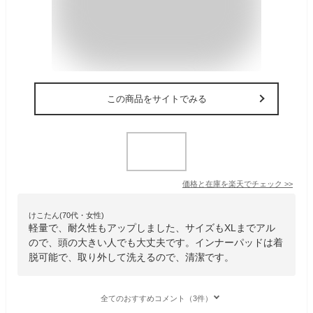
この商品をサイトでみる
価格と在庫を
楽天
でチェック
>>
けこたん(70代・女性)
軽量で、耐久性もアップしました、サイズもXLまでアル
ので、頭の大きい人でも大丈夫です。インナーパッドは着
脱可能で、取り外して洗えるので、清潔です。
全てのおすすめコメント（3件）