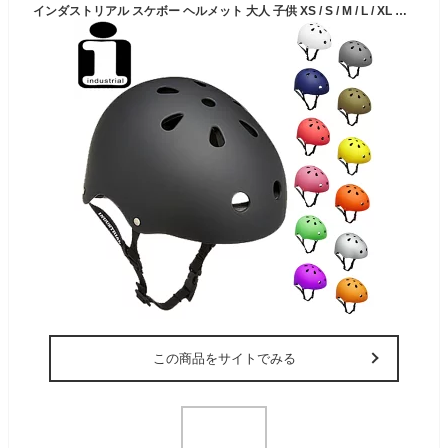
インダストリアル スケボー ヘルメット 大人 子供 XS / S / M / L / XL スケート スノーボード ストライダー キックバイク BMX 自転車 CE規格適合 Industrial 一流ブランド スポーツ用品
この商品をサイトでみる