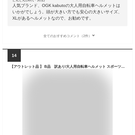
人気ブランド、OGK kabutoの大人用自転車ヘルメットは
いかがでしょう。頭が大きい方でも安心の大きいサイズ、
XLがあるヘルメットなので、お勧めです。
全てのおすすめコメント（2件）
14
【アウトレット品 】 B品 訳あり/大人用自転車ヘルメット スポーツヘルメット/サイズ 約58センチ 〜 約62センチ ダイヤル調整/大人用 軽量 自転車ヘルメット/Lサイズ XLサイズ/赤、青、白、黄/自転車・サイクリング【送料無料】/