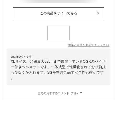
この商品をサイトでみる
価格と在庫を
楽天
でチェック
>>
chai(50代・女性)
XLサイズ、頭囲最大62cmまで展開しているOGKのバイザ
ー付きヘルメットです。一体成型で軽量化されており負担
も少なくかぶれます。SG基準適合品で安全性も確かです
。
全てのおすすめコメント（2件）