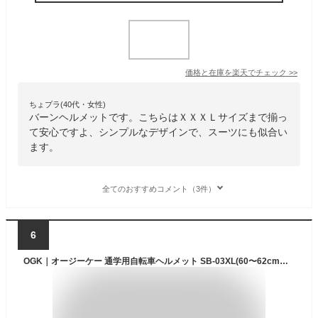
価格と在庫を
楽天
でチェック
>>
ちょプラ(40代・女性)
バーンヘルメットです。こちらはＸＸＸＬサイズまで揃っ
て安心ですよ、シンプルなデザインで、スーツにも似合い
ます。
全てのおすすめコメント（3件）
6
OGK｜オージーケー 通学用自転車ヘルメット SB-03XL(60〜62cm未満/ブラック) SB-03XL