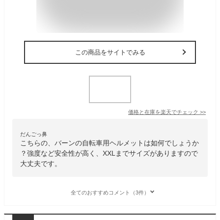
この商品をサイトでみる
価格と在庫を
楽天
でチェック
>>
だんごっ鼻
こちらの、バーンの自転車用ヘルメットは如何でしょうか
？強度など安全性が高く、XXLまでサイズがありますので
大丈夫です。
全てのおすすめコメント（3件）