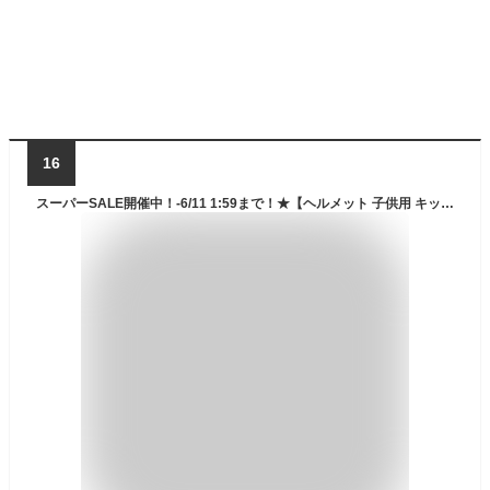
16
スーパーSALE開催中！-6/11 1:59まで！★【ヘルメット 子供用 キッズ 自転車】 送料無料 メロンヘルメット MELON helmet RAINBOW レインボーコレクション [ XXS-S：46cm-52cm ][ M-L：52cm-58cm ][ XL-XXL：58cm-63cm ]沖縄県送料別途