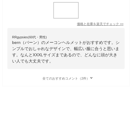
価格と在庫を
楽天
でチェック
>>
RRgypsies(60代・男性)
bern（バーン）のメーコンヘルメットがおすすめです。シ
ンプルでおしゃれなデザインで、幅広い服に合うと思いま
す。なんとXXXLサイズまであるので、どんなに頭が大き
い人でも大丈夫です。
全てのおすすめコメント（2件）