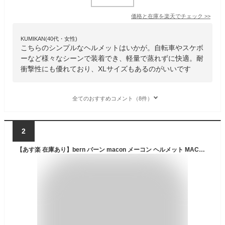
価格と在庫を
楽天
でチェック
>>
KUMIKAN(40代・女性)
こちらのシンプルなヘルメットはいかが。自転車やスケボ
ーなど様々なシーンで装着でき、軽量で蒸れずに快適。耐
衝撃性にも優れており、XLサイズもあるのがいいです
全てのおすすめコメント（8件）
2
【あす楽 在庫あり】bern バーン macon メーコン ヘルメット MACON 2.0 メーコン2.0 マットブラック MATTE BLACK 黒 MATTE AMAZON BLUE マットアマゾンブルー MATTE BLACK/LIME マットブラックライム S M L XL XXL XXXL スケートボード スケボー【沖縄配送不可】