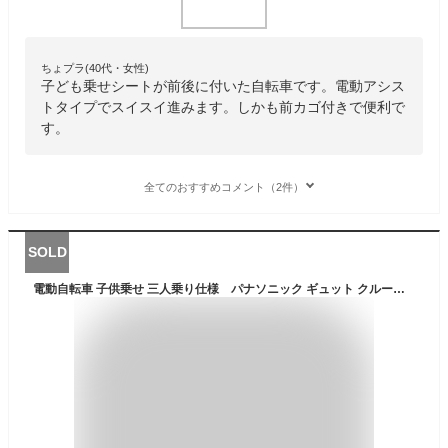
ちょプラ(40代・女性)
子ども乗せシートが前後に付いた自転車です。電動アシス
トタイプでスイスイ進みます。しかも前カゴ付きで便利で
す。
全てのおすすめコメント（2件）
SOLD
電動自転車 子供乗せ 三人乗り仕様 パナソニック ギュット クルームR EX 20インチ 16.0Ah 2023年 BE-FRE032 自社便エリア送料無料（地域限定）