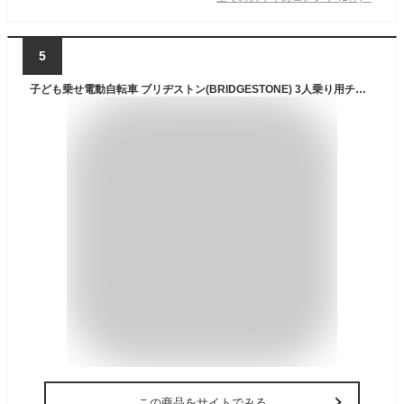
5
子ども乗せ電動自転車 ブリヂストン(BRIDGESTONE) 3人乗り用チャイルドシート付きbikke POLAR e（ビッケポーラーe） T.レトロブルー 20インチ 2020年モデル
この商品をサイトでみる