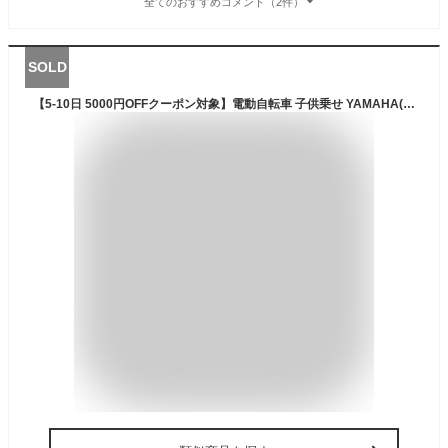
全てのおすすめコメント（2件）
SOLD
【5-10日 5000円OFFクーポン対象】電動自転車 子供乗せ YAMAHA(ヤマハ)3人乗り PAS Babby un SP (パス バビー アン SP) 2022年モデル【通常3~5営業日で出荷】