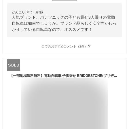
どんどん(50代・男性)
人気ブランド、パナソニックの子ども乗せ3人乗りの電動
自転車は如何でしょうか。ブランド品らしく安全性がしっ
かりしている自転車なので、オススメです！
全てのおすすめコメント（2件）
SOLD
【一部地域送料無料】電動自転車 子供乗せ BRIDGESTONE(ブリヂストン) 3人乗り ビッケ ポーラー e 2020年モデル 20インチ bikke polar e BP0C40 (チャイルドシート クッション標準装備)【通常3~5営業日で出荷】