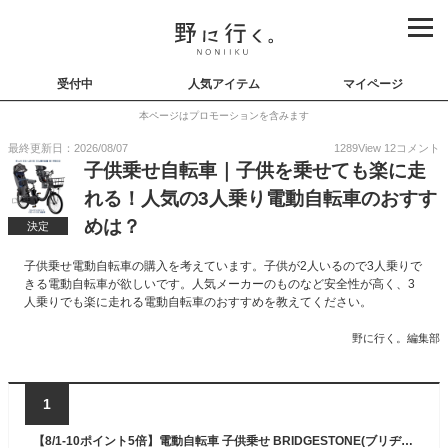
受付中
人気アイテム
マイページ
本ページはプロモーションを含みます
最終更新日：2026/08/07
1289
View
12
コメント
子供乗せ自転車｜子供を乗せても楽に走
れる！人気の3人乗り電動自転車のおすす
めは？
決定
子供乗せ電動自転車の購入を考えています。子供が2人いるので3人乗りで
きる電動自転車が欲しいです。人気メーカーのものなど安全性が高く、3
人乗りでも楽に走れる電動自転車のおすすめを教えてください。
野に行く。編集部
1
【8/1-10ポイント5倍】電動自転車 子供乗せ BRIDGESTONE(ブリヂストン) 3人乗り用チャイルドシート付きアシスタC STD 2021年モデル 20インチ CC0C31【通常3~5営業日で出荷】