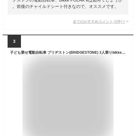
。前後のチャイルドシート付きなので、オススメです。
全てのおすすめコメント
(
1
件)
>
3
子ども乗せ電動自転車 ブリヂストン(BRIDGESTONE) 3人乗りbikke MOB dd （ビッケモブdd） E.XBKダークグレー 20インチ 2023年モデル BM0B43