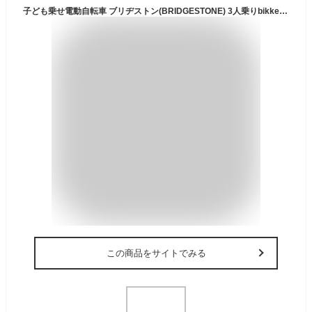
子ども乗せ電動自転車 ブリヂストン(BRIDGESTONE) 3人乗りbikke MOB dd （ビッケモブdd） E.Xモルベージュ 20インチ 2023年モデル BM0B43
この商品をサイトでみる