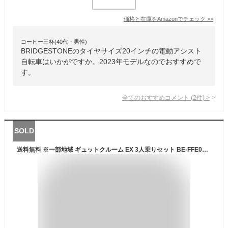
価格と在庫を
Amazon
でチェック
>>
コーヒー三杯(40代・男性)
BRIDGESTONEのタイヤサイズ20インチの電動アシスト
自転車はいかがですか。2023年モデルなのでおすすめで
す。
全てのおすすめコメント
(
2
件)
>
SOLD
送料無料 ※一部地域 ギュットクルーム EX 3人乗りセット BE-FFE031 パナソニック 2023年モデル 20インチ 16Ah 前後シートセット ギュット クルーム 電動アシスト自転車 電動自転車 子乗せ自転車 前子供乗せパナソニック 防犯登録無料