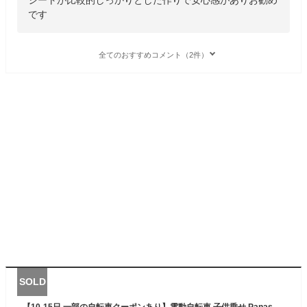
です
全てのおすすめコメント（2件）
SOLD
【10-15日 一部の自転車クーポンあり】電動自転車 子供乗せ Panasonic(パナソニック) 3人乗り ギュット・クルーム・DX 2022年モデル おしゃれ おすすめ 人気 BE-ELFD033【通常3~5営業日で出荷】