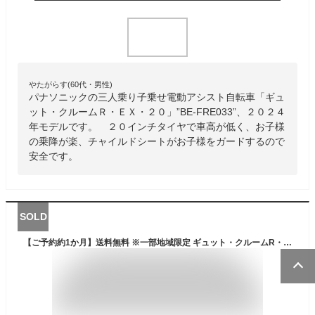
やたがらす(60代・男性)
パナソニックの三人乗り子乗せ電動アシスト自転車「ギュ
ット・クルームＲ・ＥＸ・２０」”BE-FRE033”、２０２４
年モデルです。 ２０インチタイヤで車高が低く、お子様
の乗降が楽、チャイルドシートがお子様をガードするので
安全です。
SOLD
【ご予約約1か月】送料無料 ※一部地域限定 ギュット・クルームR・DX・20 BE-FRD033 2024年モデル 3人乗りセット パナソニック 20インチ 16Ah GYUTTO 20型 ギュットクルームR DX 電動アシスト自転車 電動自転車 子乗せ自転車 防犯登録無料