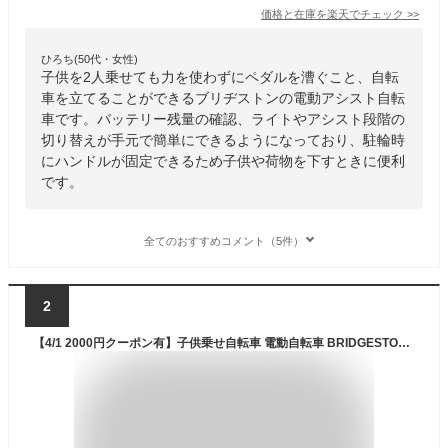
価格と在庫を
楽天
でチェック
>>
ひろち(50代・女性)
子供を2人乗せても力を使わずにペダルを漕ぐこと、自転
車を立てることができるブリヂストンの電動アシスト自転
車です。バッテリー残量の確認、ライトやアシスト段階の
切り替えが手元で簡単にできるようになっており、駐輪時
にハンドルが固定できるため子供や荷物を下すときに便利
です。
全てのおすすめコメント（5件）
2
【4/1 2000円クーポン有】子供乗せ自転車 電動自転車 BRIDGESTONE(ブリヂストン) 3人乗り用チャイルドシート付きbikke POLAR e（ビッケポーラーe） 20インチ 2024年モデル BP0C44-CB【通常3~5営業日で出荷】