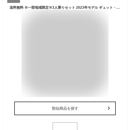
送料無料 ※一部地域限定※3人乗りセット 2023年モデル ギュット・アニーズ・DX・26 BE-ELAD634 パナソニック 26インチ 16Ah GYUTTO 26型 ギュットアニーズDX 電動アシスト自転車 子乗せ自転車 電動自転車 即納 防犯登録無料
類似商品を探す