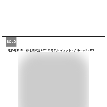
SOLD
送料無料 ※一部地域限定 2024年モデル ギュット・クルームF・DX BE-FHD031 パナソニック 20インチ 16Ah ギュット クルーム 3人乗りセット 電動アシスト自転車 電動自転車 子乗せ自転車 前子供乗せパナソニック 防犯登録無料