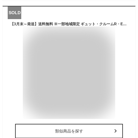
SOLD
【3月末～発送】送料無料 ※一部地域限定 ギュット・クルームR・EX・20 BE-FRE033 2024年モデル 3人乗りセット パナソニック 20インチ 16Ah GYUTTO ギュットクルームR EX 電動アシスト自転車 電動自転車 子乗せ自転車 子ども乗せ 防犯登録無料
類似商品を探す