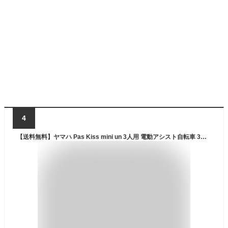
4
【送料無料】ヤマハ Pas Kiss mini un 3人用 電動アシスト自転車 3ヶ月レンタル YAMAHA 自転車 ママチャリ 電動自転車 電動アシスト自転車 レンタル 貸し 電動 電動アシスト 20インチ 変速 コンパクト 子供乗せ 子供乗せ自転車 3人乗り 三人乗り 家族 パス