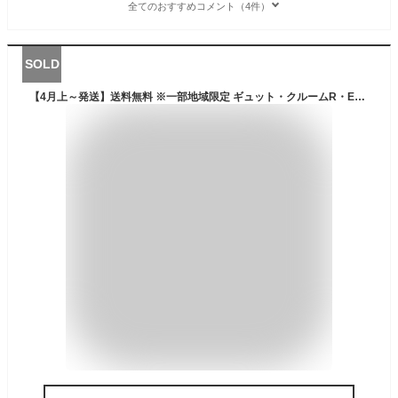
全てのおすすめコメント（4件）
SOLD
【4月上～発送】送料無料 ※一部地域限定 ギュット・クルームR・EX・20 BE-FRE033 2024年モデル 3人乗りセット パナソニック 20インチ 16Ah GYUTTO 20型 ギュットクルームR EX 電動アシスト自転車 電動自転車 子乗せ自転車 子ども乗せ 防犯登録無料