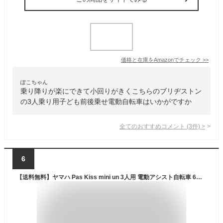
価格と在庫を
Amazon
でチェック
>>
ぽこちゃん
乗り降りが楽にできて小回りがきくこちらのブリヂストン
の3人乗り用子ども前後乗せ電動自転車はいかがですか
全てのおすすめコメント
(
3
件)
>
6
【送料無料】ヤマハ Pas Kiss mini un 3人用 電動アシスト自転車 6ヶ月レンタル YAMAHA 自転車 ママチャリ 電動自転車 電動アシスト自転車 レンタル 貸し 電動 電動アシスト 20インチ 変速 コンパクト 子供乗せ 子供乗せ自転車 3人乗り 三人乗り 家族 パス