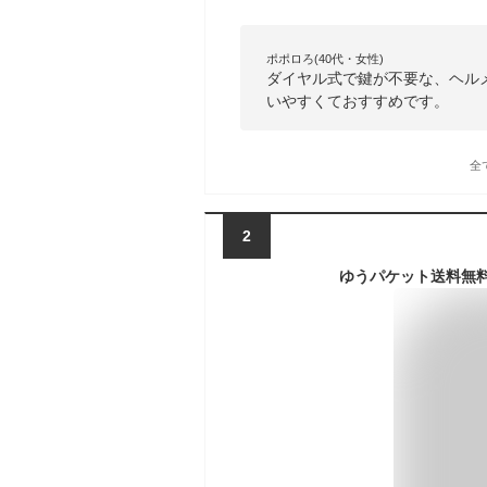
ポポロろ(40代・女性)
ダイヤル式で鍵が不要な、ヘル
いやすくておすすめです。
全
2