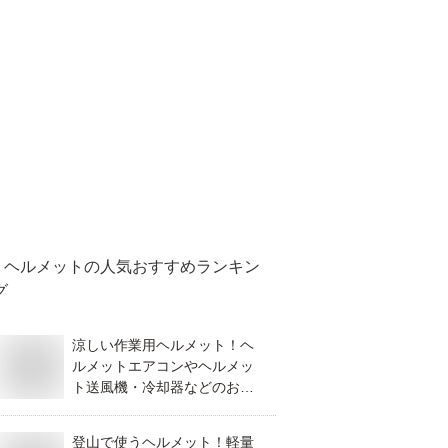
ヘルメット
の人気おすすめランキン
グ
涼しい作業用ヘルメット！ヘ
ルメットエアコンやヘルメッ
ト送風機・冷却器などのおす
すめを教えて！
登山で使うヘルメット！軽量