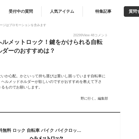
受付中の質問
人気アイテム
特集記事
質問
ージはプロモーションを含みます
20299
View
48
コメント
ヘルメットロック！鍵をかけられる自転
ルダーのおすすめは？
ないか心配。かといって持ち運びは重いし困っています自転車に
・ヘルメッドホルダーが欲しいのですがおすすめを教えて下さ
きるものでお願いします。
野に行く。編集部
ヘルメットロック 送料無料 ロック 自転車 バイク バイクロック ダイヤル ヘルメットホルダー 4桁 ヘルメット 盗難防止 自転車 ワイヤーロック ケーブルロック ダイヤルロック 鍵不要 携帯便利 自転車用ホルダー 伸びる 軽量防水 ロードバイク