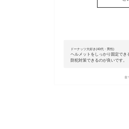
ドーナッツ大好き(40代・男性)
ヘルメットをしっかり固定でき
防犯対策できるのが良いです。
全