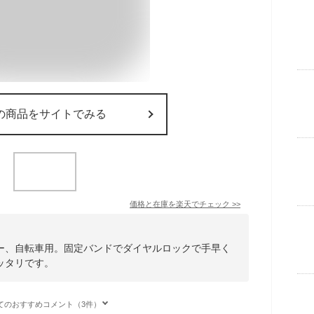
の商品をサイトでみる
価格と在庫を
楽天
でチェック
>>
ー、自転車用。固定バンドでダイヤルロックで手早く
ッタリです。
てのおすすめコメント（3件）