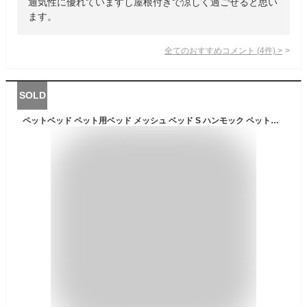
通気性に優れていますし屋根付きで涼しく過ごせると思い
ます。
全てのおすすめコメント
(
4
件)
>
SOLD
ペットベッド ペット用ベッド メッシュ ベッド S ハンモック ペット用コット 脚付き コット テント付き 春夏 夏用 屋内 屋外 小型犬 犬 猫 アウトドア キャンプ 涼しい 日除け 熱中症対策 通気性 猫用 紫外線【30日保証】