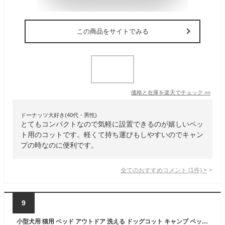
この商品をサイトでみる
価格と在庫を
楽天
でチェック
>>
ドーナッツ大好き(40代・男性)
とてもコンパクトなので気軽に設置できるのが嬉しいペッ
ト用のコットです。軽くて持ち運びもしやすいのでキャン
プの時なのに便利です。
全てのおすすめコメント
(
1
件)
>
9
小型犬用 猫用 ベッド アウトドア 洗える ドッグコット キャンプ ペットベッド 脚付き 折り畳み 丸洗い可能 組立簡単 屋外 旅行 転倒防止 安定 収納袋付属