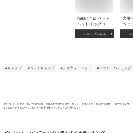
waku fimac ペット
犬用
ベッド ドッグコッ
ベッ
ト コット 犬 猫 ベ
ト 折
ショップでみる
シ
ッド 犬用ベッド 小
納袋付
型犬 中型犬 キャン
サイズ
プ アウトドア コン
れない
パクト 軽量 おしゃ
入れ簡
れ
愛い 
犬 中
キャンプ
ペットキャンプ
シュラフ・コット
コット・ハンモック
ット
無料
※
野に行く。
に寄せられた投稿内容は、投稿者の主観的な感想・コメントを含みます。 投稿の信憑性・正確性を保証す
ることはできませんので、あくまで参考情報の一つとしてご利用ください。
コット・ハンモック
の人気おすすめランキング