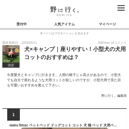
受付中
人気アイテム
マイページ
本ページはプロモーションを含みます
最終更新日：2026/05/11
588
View
18
コメント
犬×キャンプ｜座りやすい！小型犬の犬用
コットのおすすめは？
決定
今度愛犬とキャンプに行きます。人間の椅子じゃ高さがあるので、小型犬
でも自分で座れるような犬用コットが欲しいのですが、小型犬用で見た目
も可愛いおすすめを教えて下さい。
野に行く。編集部
1
waku fimac ペットベッド ドッグコット コット 犬 猫 ベッド 犬用ベッド 小型犬 中型犬 キャンプ アウトドア コンパクト 軽量 おしゃれ