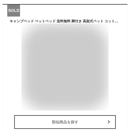
SOLD
キャンプベッド ペットベッド 送料無料 脚付き 高架式ペット コット型 ベッド 犬 地面から離れ 春 梅雨 夏 ベッド コンパクト収納 ポータブル キャンプ 小型犬 中型犬 猫 丸洗い可能 通気性抜群 頑丈 室内 室外 兼用 組立簡単 ペット用品
類似商品を探す