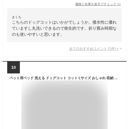
価格と在庫を
楽天
でチェック
>>
まくち
こちらのドッグコットはいかがでしょうか。撥水性に優れ
ていますし丸洗いできるので衛生的です。折り畳み時期な
のも使いやすいと思います。
全てのおすすめコメント
(
1
件)
>
10
ペット用ベッド 洗える ドッグコット コット Lサイズ おしゃれ 収納 持ち運び 折りたたみ 組立簡単 脚付き ケース付き アニマルベッド 犬用 小型犬 中型犬 大型犬 コット キャンプ アウトドア ギア 快適 黒 緑 ANML COT