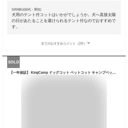
GRNBU(60代・男性)
犬用のテント付コットはいかがでしょうか。犬へ直接太陽
の日があたることを避けられるテント付なのでおすすめで
す。
全てのおすすめコメント（2件）
SOLD
【一年保証】 KingCamp ドッグコット ペットコット キャンプベッド 犬簡易ベッド 77×77cm 湿気防止 通気 マット付き 軽い 肩掛け 収納袋付き ピクニック場 アウトドア 折りたたみ 脚付き 犬用 小型犬 ペット連れキャンプ ペット用品 キャンプギア