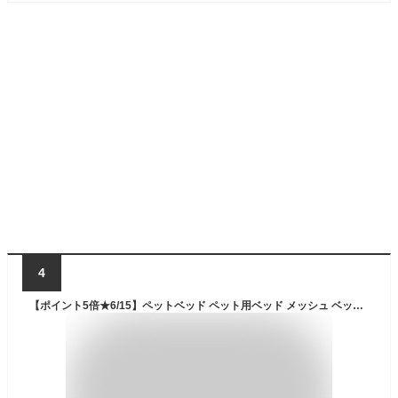
4
【ポイント5倍★6/15】ペットベッド ペット用ベッド メッシュ ベッド M 脚付き コット テント付き 夏 夏用 屋内 屋外 小型犬 犬 猫 アウトドア キャンプ 涼しい 日除け 熱中症対策 通気性 猫用 ねこ いぬ マット ペット用品 ギフト ペット用コット