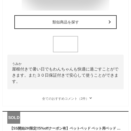
類似商品を探す
うみか
屋根付きで暑い日でもわんちゃんも快適に過ごすことがで
きます。また３０日保証付きで安心して使うことができま
す。
全てのおすすめコメント（2件）
SOLD
【SS開始2H限定!!5%offクーポン有】ペットベッド ペット用ベッド メッシュ ベッド S 脚付き コット テント付き 夏 夏用 屋内 屋外 小型犬 犬 猫 アウトドア キャンプ おすすめ 涼しい 日除け 熱中症対策 通気性 猫用 いぬ ペット用品 ギフト ペット用コット