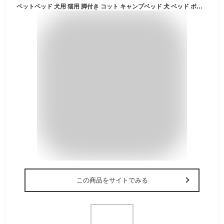
ペットベッド 犬用 猫用 脚付き コット キャンプベッド 犬 ベッド ポータブル キャンプ 汚れ/湿気/暑さ防止 四季通用 小型犬 中型犬 大型犬 組立簡単 (S, グレー（2色）)
この商品をサイトでみる