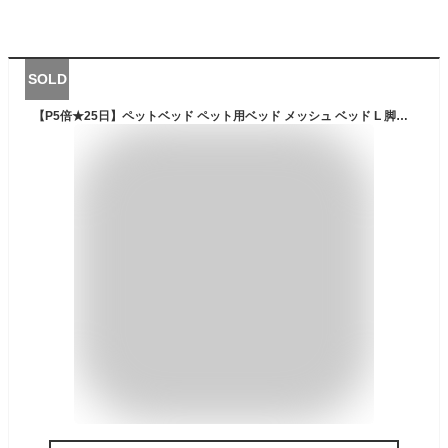
SOLD
【P5倍★25日】ペットベッド ペット用ベッド メッシュ ベッド L 脚付き コット テント付き 夏 夏用 屋内 屋外 小型犬 犬 猫 アウトドア キャンプ 涼しい 日除け 熱中症対策 通気性 猫用 いぬ マット ペット用品 ギフト ペット用コット