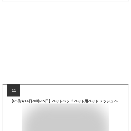
11
【P5倍★14日20時-15日】ペットベッド ペット用ベッド メッシュ ベッド L ペット用コット ハンモック 脚付き コット テント付き シェブロン柄 おしゃれ 春夏 夏用 屋内 屋外 小型犬 犬 アウトドア キャンプ 涼しい 日除け 熱中症対策 通気性 猫用 【30日保証】