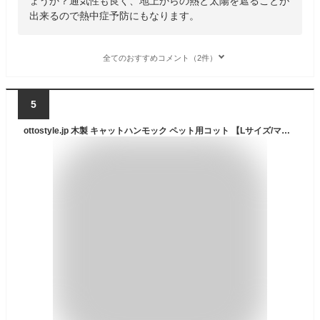
ょうか？通気性も良く、地上からの熱と太陽を遮ることが
出来るので熱中症予防にもなります。
全てのおすすめコメント（2件）
5
ottostyle.jp 木製 キャットハンモック ペット用コット 【Lサイズ/マルチストライプ/ブラウン】 猫ベッド 小型犬 ドッグコット アウトドア キャンプにも 組み立て簡単 ふかふかクッション手洗い可能