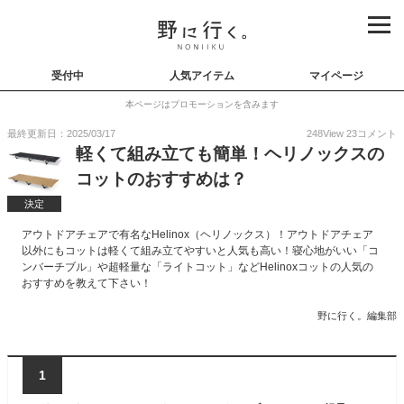
受付中
人気アイテム
マイページ
本ページはプロモーションを含みます
最終更新日：2025/03/17
248
View
23
コメント
軽くて組み立ても簡単！ヘリノックスの
コットのおすすめは？
決定
アウトドアチェアで有名なHelinox（ヘリノックス）！アウトドアチェア
以外にもコットは軽くて組み立てやすいと人気も高い！寝心地がいい「コ
ンバーチブル」や超軽量な「ライトコット」などHelinoxコットの人気の
おすすめを教えて下さい！
野に行く。編集部
1