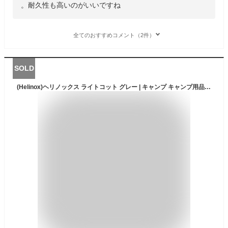
。耐久性も高いのがいいですね
全てのおすすめコメント（2件）
SOLD
(Helinox)ヘリノックス ライトコット グレー | キャンプ キャンプ用品 アウトドア ベッド ベット キャンプベッド コンパクト 折り畳み 折りたたみ 折りたたみベッド 折り畳みベッド 折り畳み式ベッド キャンプマット キャンピングマット 防災 キャンプギア コット ベンチ