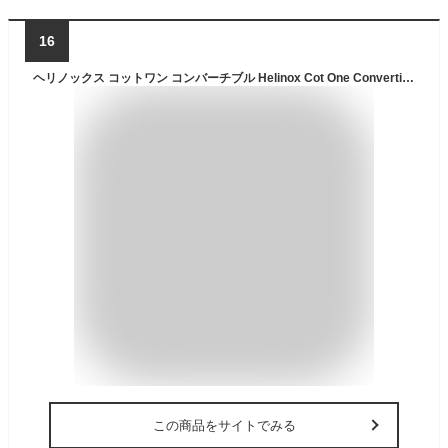
16
ヘリノックス コットワン コンバーチブル Helinox Cot One Convertible 1822170 コット 寝具 マット 折り畳み ロータイプ キャンプ アウトドア フェス 【正規品】
この商品をサイトでみる