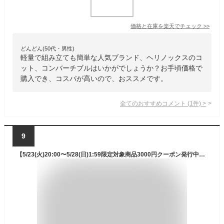
価格と在庫を
楽天
でチェック
>>
どんどん(50代・男性)
軽量で組み立ても簡単な人気ブランド、ヘリノックスのコ
ット、コンバーチブルはいかがでしょうか？お手頃価格で
購入でき、コスパが高いので、おススメです。
全てのおすすめコメント
(
1
件)
>
9
【5/23(火)20:00〜5/28(日)1:59限定対象商品3000円クーポン発行中】ヘリノックス アウトドアベッド コットワン コンバーチブル 1822170 Helinox