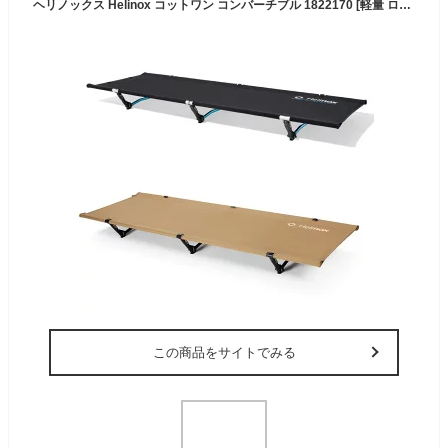
ヘリノックス Helinox コットワン コンバーチブル 1822170 [軽量 ロータイプコット ベッド]【不定期開催/セール価格品は返品交換不可】
この商品をサイトでみる