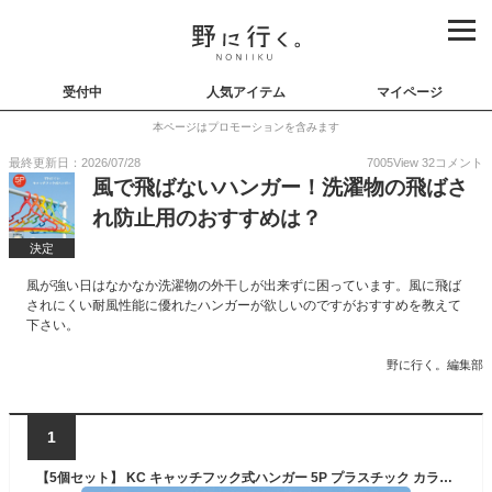
受付中
人気アイテム
マイページ
本ページはプロモーションを含みます
最終更新日：2026/07/28
7005
View
32
コメント
風で飛ばないハンガー！洗濯物の飛ばさ
れ防止用のおすすめは？
決定
風が強い日はなかなか洗濯物の外干しが出来ずに困っています。風に飛ば
されにくい耐風性能に優れたハンガーが欲しいのですがおすすめを教えて
下さい。
野に行く。編集部
1
【5個セット】 KC キャッチフック式ハンガー 5P プラスチック カラフル 洗濯 ハンガーセット 物干しハンガー 洗濯ハンガー 物干し 洗濯用品 洗濯物 固定 飛ばない シャツ tシャツ タンクトップ スカート 洗濯グッズ ランドリーグッズ おしゃれ