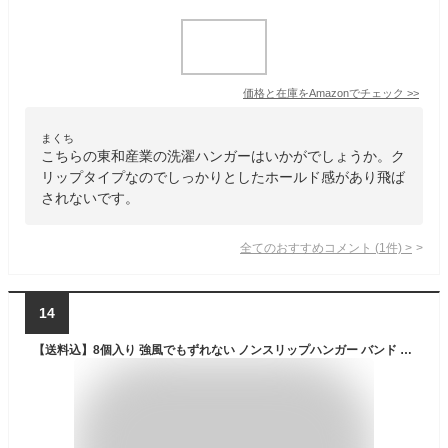
価格と在庫を
Amazon
でチェック
>>
まくち
こちらの東和産業の洗濯ハンガーはいかがでしょうか。ク
リップタイプなのでしっかりとしたホールド感があり飛ば
されないです。
全てのおすすめコメント
(
1
件)
>
14
【送料込】8個入り 強風でもずれない ノンスリップハンガー バンド 飛ばない すべらない 滑り止め シリコン ノンスリップ ハンガーバンド 物干し竿