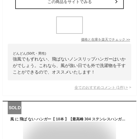
この商品をサイトでみる
価格と在庫を
楽天
でチェック
>>
どんどん(50代・男性)
強風でもずれない、飛ばないノンスリップハンガーはいか
がでしょう。これなら、風が強い日でも外で洗濯物を干す
ことができるので、オススメいたします！
全てのおすすめコメント
(
1
件)
>
SOLD
風 に 飛ば ない ハンガー【 10本 】【最高峰 304 ステンレスハンガー 】頑丈！飛ばない！錆びない 送料無料 10本セット ハンガー セット ステンレス製ハンガー スリム 洗濯 曲がらない 軽い 頑丈 ステンレス 洗濯用ハンガー 洋服 洋服収納 衣類 衣類収納 洋服掛け 衣類掛け