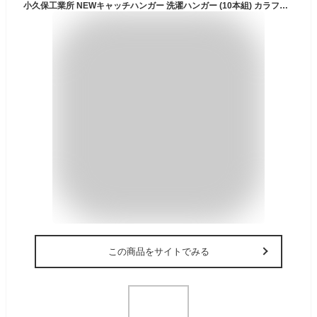
小久保工業所 NEWキャッチハンガー 洗濯ハンガー (10本組) カラフルハンガー 日本製 (すべり止め加工/フック付き/クリップ付き)
この商品をサイトでみる