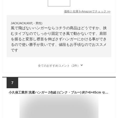
価格と在庫を
Amazon
でチェック
>>
JACKJACK(40代・男性)
風で飛ばないハンガーならコチラの商品はどうですか、挟
むタイプなのでしっかり固定でき風で動かないです、肩部
を握ると変形し襟首を伸ばさずハンガーにかける事ができ
るので使い勝手が良いです、値段もお手頃なのでおススメ
です
全てのおすすめコメント（2件）
7
小久保工業所 洗濯ハンガー 2色組 (ピンク・ブルー) 約7×6×45cm セット ハンガー (スライド式) 大きめのトレーナーにも 6235 2個入