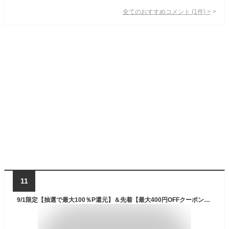
全てのおすすめコメント
(
1
件)
>
11
9/1限定【抽選で最大100％P還元】＆先着【最大400円OFFクーポン】 洗濯ハンガー とばないくん ワイドタイプ クリップハンガー 5本組 ブルー （ 洗濯用品 洗濯物干し 衣類ハンガー 室内干し グリップハンガー キャッチ式 物干し 物干しハン ）