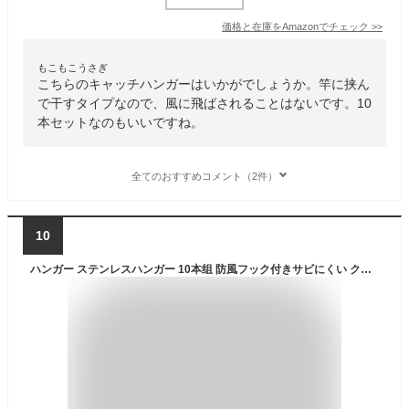
価格と在庫を
Amazon
でチェック
>>
もこもこうさぎ
こちらのキャッチハンガーはいかがでしょうか。竿に挟ん
で干すタイプなので、風に飛ばされることはないです。10
本セットなのもいいですね。
全てのおすすめコメント（2件）
10
ハンガー ステンレスハンガー 10本组 防風フック付きサビにくい クローゼット収納 物干しはんがー 洗濯 ハンガー 頑丈 錆びにくい 曲がらない hanger 曲がらない おしゃれ くぼみ付き シルバー 3.2mm 幅40cm (10）