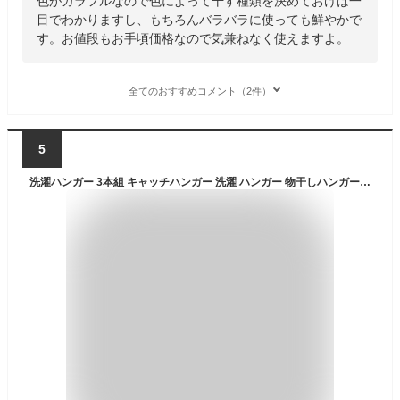
色がカラフルなので色によって干す種類を決めておけば一
目でわかりますし、もちろんバラバラに使っても鮮やかで
す。お値段もお手頃価格なので気兼ねなく使えますよ。
全てのおすすめコメント（2件）
5
洗濯ハンガー 3本組 キャッチハンガー 洗濯 ハンガー 物干しハンガー （ ドライハンガー グリップ式 衣類ハンガー グリップ 飛ばない 固定 洗濯用品 洗濯物干し 室内干し 外干し 物干し 3本セット 白 丈夫 ）【3980円以上送料無料】