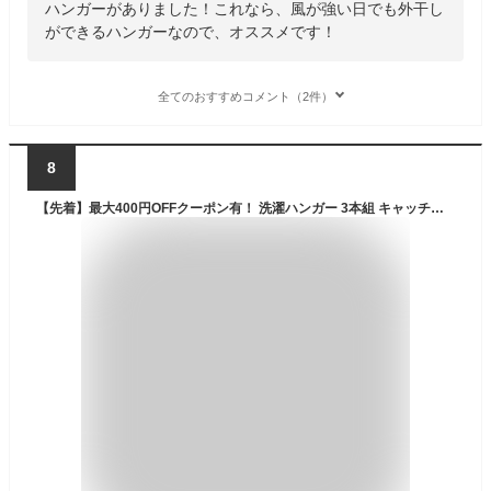
ハンガーがありました！これなら、風が強い日でも外干し
ができるハンガーなので、オススメです！
全てのおすすめコメント（2件）
8
【先着】最大400円OFFクーポン有！ 洗濯ハンガー 3本組 キャッチハンガー 洗濯 ハンガー 物干しハンガー （ ドライハンガー グリップ式 衣類ハンガー グリップ 飛ばない 固定 洗濯用品 洗濯物干し 室内干し 外干し 物干し ） 【39ショップ】