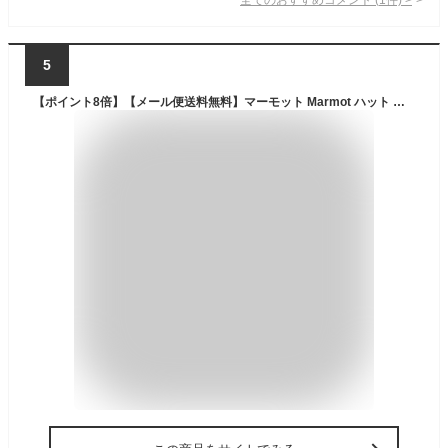
5
【ポイント8倍】【メール便送料無料】マーモット Marmot ハット メンズ レディース TOASJC48 キャンパー 帽子 難燃 サイズ調整可 キャンプ アウトドア フェス ハイキング 登山 日除け UVカット UVケア ベージュ 青 濃灰 カーキ 薄灰 綿100% evid9