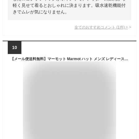
軽く見せて着るとおしゃれに決まります。吸水速乾機能付
きでムレが気になりません。
全てのおすすめコメント
(
1
件)
>
10
【メール便送料無料】マーモット Marmot ハット メンズ レディース BCワーク TOASJC50 帽子 はっ水 保温 サイズ調整可 キャンプ アウトドア フェス ハイキング 登山 日除け UVカット UVケア 紺 ベージュ evid