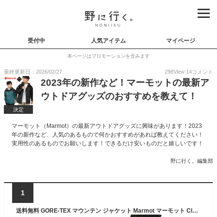
受付中
人気アイテム
マイページ
本ページはプロモーションを含みます
最終更新日：2026/02/27
298
View
14
コメント
2023年の新作など！マーモットの最新ア
ウトドアグッズのおすすめを教えて！
決定
マーモット（Marmot）の最新アウトドアグッズに興味があります！2023
年の新作など、人気のあるもので何かおすすめがあれば教えてください！
実用性のあるものでお願いします！できるだけ安いものだと嬉しいです！
野に行く。編集部
1
送料無料 GORE-TEX マウンテン ジャケット Marmot マーモット Cloudbreaker Jacket クラウドブレーカージャケット メンズ ゴアテックス アウトドア アウター TOMUJK02 パッカブル 20%off 【あす楽対応】