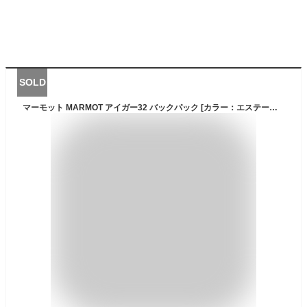
SOLD
マーモット MARMOT アイガー32 バックパック [カラー：エステートブルー×トータルエクリプス] [サイズ：21×35×66cm(32L)] #TOANGA3821-3544 【あす楽 送料無料】【スポーツ・アウトドア アウトドア バッグ】【EIGER 32】