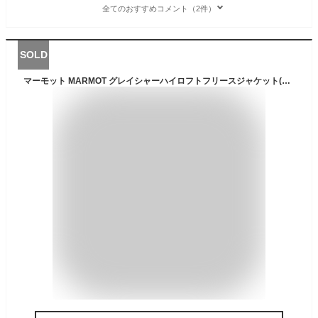
全てのおすすめコメント（2件）
SOLD
マーモット MARMOT グレイシャーハイロフトフリースジャケット(メンズ) [サイズ：L] [カラー：ブラック] #TOMUJL37-BK 【あす楽 送料無料】【スポーツ・アウトドア アウトドア ウェア】【Glacier Highloft Fleece Jacket】