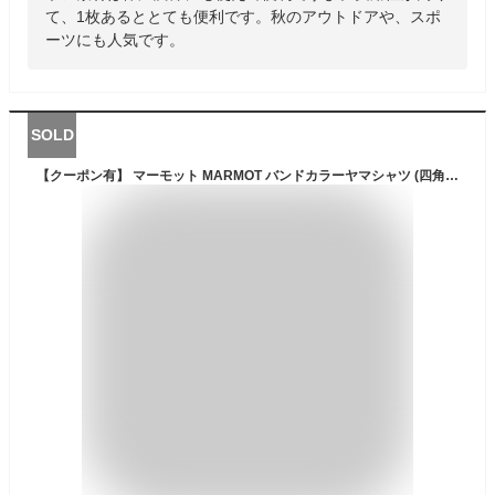
て、1枚あるととても便利です。秋のアウトドアや、スポ
ーツにも人気です。
SOLD
【クーポン有】 マーモット MARMOT バンドカラーヤマシャツ (四角友里コラボ) [カラー：ブラウン] [サイズ：L] #TOWSJB77YY-BW 【あす楽 送料無料】【スポーツ・アウトドア アウトドア ウェア】【Ws Band Collar Yama Shirt】