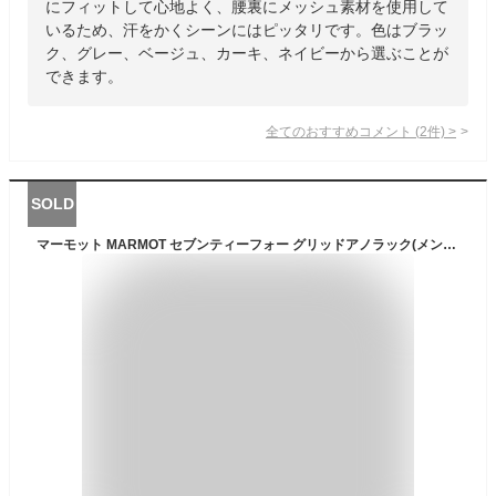
にフィットして心地よく、腰裏にメッシュ素材を使用して
いるため、汗をかくシーンにはピッタリです。色はブラッ
ク、グレー、ベージュ、カーキ、ネイビーから選ぶことが
できます。
全てのおすすめコメント
(
2
件)
>
SOLD
マーモット MARMOT セブンティーフォー グリッドアノラック(メンズ) [サイズ：L] [カラー：ブラック] #TOMSJL38-BK 【あす楽 送料無料】【スポーツ・アウトドア アウトドア ウェア】【74GRID ANORAK】