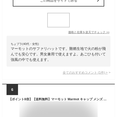
この商品をサイトでみる
価格と在庫を
楽天
でチェック
>>
ちょプラ(40代・女性)
マーモットのサファリハットです。難燃生地で火の粉が飛
んでも安心です。男女兼用で使えますよ。あごひも付いて
強風の中でも使えます。
全てのおすすめコメント
(
1
件)
>
6
【ポイント8倍】【送料無料】マーモット Marmot キャップ メンズ レディース TOASJC39 キャンパー ワーク 帽子 難燃 サイズ調整可 キャンプ アウトドア フェス ハイキング 登山 日除け UVカット UVケア 綿100% 【あす楽】evid9