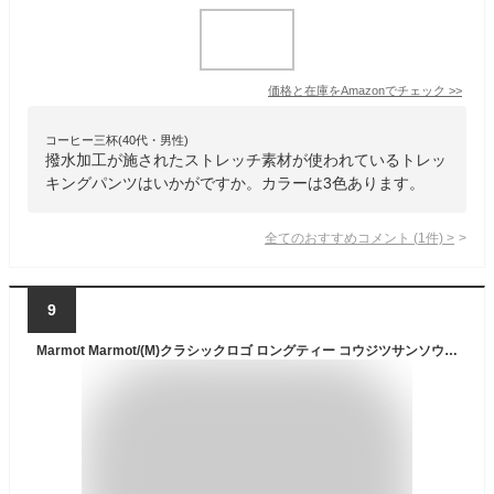
価格と在庫を
Amazon
でチェック
>>
コーヒー三杯(40代・男性)
撥水加工が施されたストレッチ素材が使われているトレッ
キングパンツはいかがですか。カラーは3色あります。
全てのおすすめコメント
(
1
件)
>
9
Marmot Marmot/(M)クラシックロゴ ロングティー コウジツサンソウ トップス カットソー・Tシャツ ブラック ベージュ グレー ネイビー【送料無料】