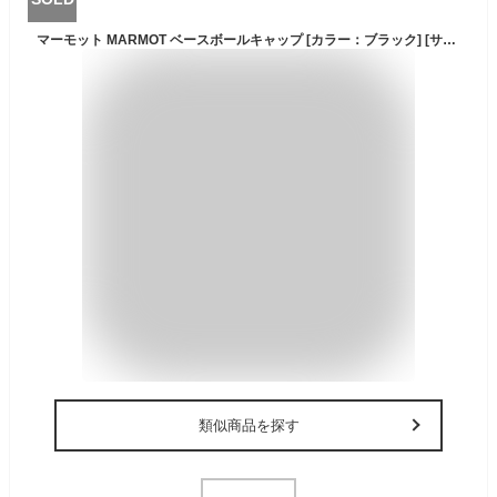
マーモット MARMOT ベースボールキャップ [カラー：ブラック] [サイズ：フリー(頭囲56-59)] #TOARJC34-BK 【あす楽】【スポーツ・アウトドア アウトドア ウェア】【Baseball Cap】
類似商品を探す