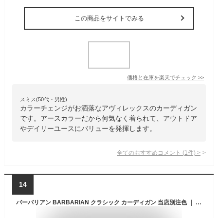
この商品をサイトでみる
価格と在庫を
楽天
でチェック
>>
スミス(50代・男性)
カラーチェンジがお洒落なアヴィレックスのカーディガン
です。アースカラーだから何気なく着られて、アウトドア
やデイリーユースにバリューを発揮します。
全てのおすすめコメント
(
1
件)
>
14
バーバリアン BARBARIAN クラシック カーディガン 当店別注色 ｜ カナダ製 長袖 CLASSIC CARDIGAN ニットカーディガン 12オンス 北米産ヘビーコットンニット 別注ソリッドカラー シンプル 綿 コットン100％ グレー ネイビー ブラック サイズ S M L XL