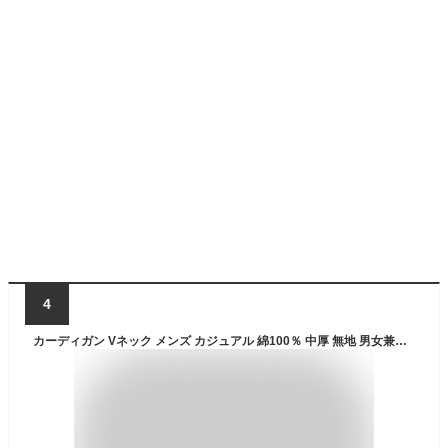
4
カーディガン Vネック メンズ カジュアル 綿100％ 中厚 無地 男女兼用 ユニセックス 丸洗いOK 長袖 フォーマル XS S M L XL 黒 紺 グレー ベージュ コットン シンプル 仕事 制服 通学 通勤 オフィス 羽織り 防寒