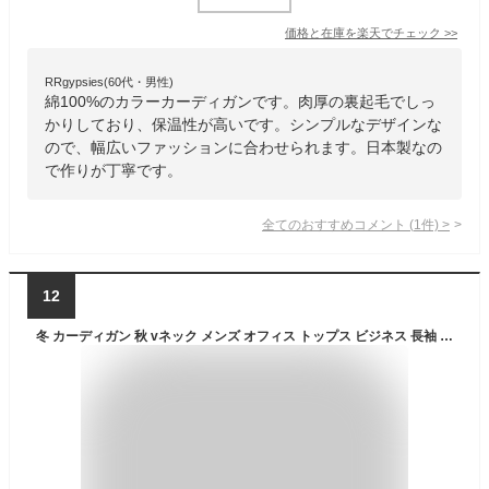
価格と在庫を
楽天
でチェック
>>
RRgypsies(60代・男性)
綿100%のカラーカーディガンです。肉厚の裏起毛でしっ
かりしており、保温性が高いです。シンプルなデザインな
ので、幅広いファッションに合わせられます。日本製なの
で作りが丁寧です。
全てのおすすめコメント
(
1
件)
>
12
冬 カーディガン 秋 vネック メンズ オフィス トップス ビジネス 長袖 長袖 スクール 大きいサイズ 綿100％ 紺 ニット セーター 前開き 通勤 通学 黒 ベージュ カジュアル