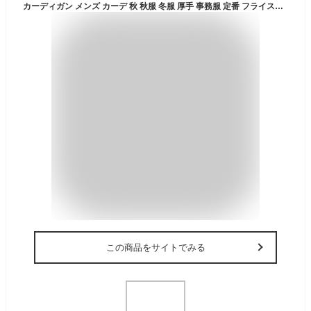
カーディガン メンズ カーデ 秋 秋服 冬服 厚手 事務服 定番 フライスカーディガン コットンカーデ 無地 男女兼用 長袖 M L XL コットン 綿100% カラーカーディガン メンズファッション ビジネス カジュアル 学生 羽織 羽織り 冷房対策 内勤 秋冬 おしゃれ fl23fw-006
この商品をサイトでみる