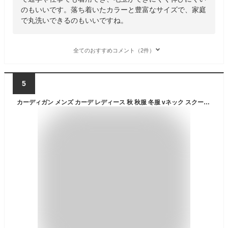
のもいいです。落ち着いたカラーと豊富なサイズで、家庭
で丸洗いできるのもいいですね。
全てのおすすめコメント（2件）
5
カーディガン メンズ カーデ レディース 秋 秋服 冬服 vネック スクールカーディガン 薄手 オフィス 定番 大きいサイズ有 フライスカーディガン 無地 男女兼用 長袖 S M L LL 3L 4L 5L XL 黒 綿100% ジェンダーレス ビジネス 送料無料 WEB限定 内勤 春 春服