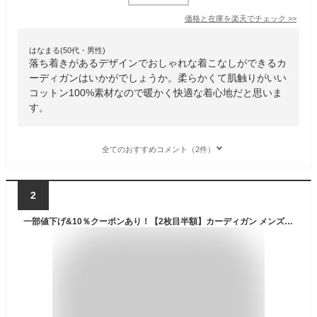
価格と在庫を
楽天
でチェック
>>
はなまる(50代・男性)
落ち着きがあるデザインでおしゃれな着こなしができるカ
ーディガンはいかがでしょうか。柔らかくて肌触りがいい
コットン100%素材なので暖かく快適な着心地だと思いま
す。
全てのおすすめコメント（2件）
2
一部値下げ&10％クーポンあり！【2枚目半額】カーディガン メンズ 大きいサイズ 綿100% Vネック カーディガン S～5L ユニセックス 重ね着 コットン ビジネス 冷房対策 ニット セーター スウェット カジュアル レディース アウター 秋冬 秋服 冬服 黒 送料無料 ＊一部予約中