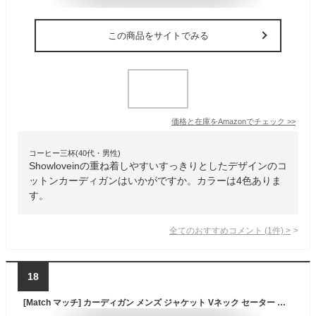
この商品をサイトでみる
価格と在庫を
Amazon
でチェック
>>
コーヒー三杯(40代・男性)
Showloveinの重ね着しやすいすっきりとしたデザインのコ
ットンカーディガンはいかがですか。カラーは4色ありま
す。
全てのおすすめコメント
(
1
件)
>
18
[Match マッチ] カーディガン メンズ ジャケット Vネック セーター コットン ニット シンプル 無地 綿 長袖 ボタン 春秋冬 ビジネス トップス カジュアル 大きいサイズ(M， ブラック)