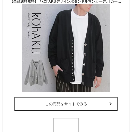
【全品送料無料】『kOhAKUデザインボタンドルマンカーデ』[カーディガン メンズ ユニセックス トップス ニット ショート丈ニット 羽織り ドルマン 釦 デザインボタン 綿100％ コットン100％]【メール便不可】【20】
この商品をサイトでみる