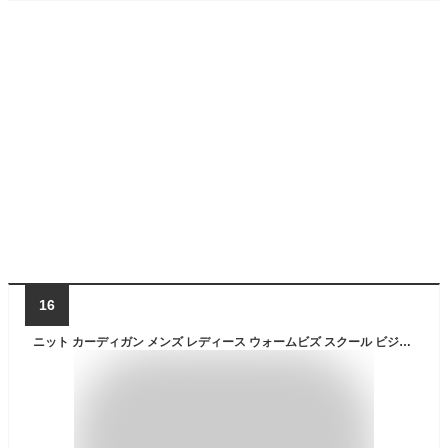
16
ニット カーディガン メンズ レディース ウォームビズ スクール ビジネス 通勤 通学 綿100％ 標準体 PLATEAU 静電気防止 グレー無地 [P25PLS208]