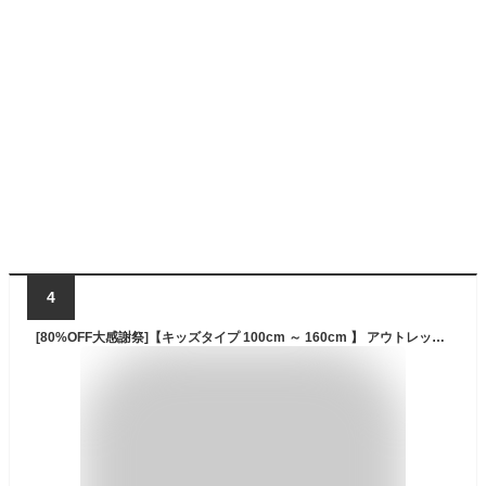
4
[80%OFF大感謝祭]【キッズタイプ 100cm ～ 160cm 】 アウトレット ダッフルコート ジャケット アウター 羽織 ジャンパー フード 子供服 キッズ ジュニア ベビー 子供 男の子 女の子 秋 冬 通園 通学 フォーマル 幼稚園 小学校