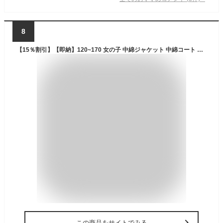
8
【15％割引】【即納】120~170 女の子 中綿ジャケット 中綿コート ダウン風 ジャケット コート アウター キッズ 子供 ジュニア ファー フード付き 厚手 あったか 冬 キルティング 防寒 防風 子供服 おしゃれ スキー 雪遊び
この商品をサイトでみる