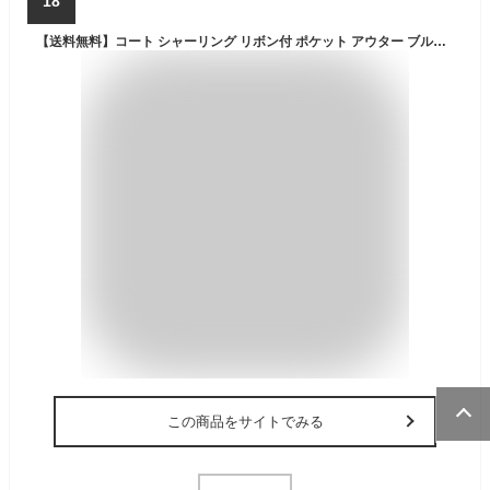
18
【送料無料】コート シャーリング リボン付 ポケット アウター ブルゾン 羽織 ジャケット 長袖 厚手 中綿 子供服 女の子 キッズ プリンセス 秋 冬 ネイビー ラベンダー ピンク ブルー 防寒 暖かい 子供 おしゃれ キッズ服 入学式 卒業式 プチプラ 即納 子ども服 通学
この商品をサイトでみる