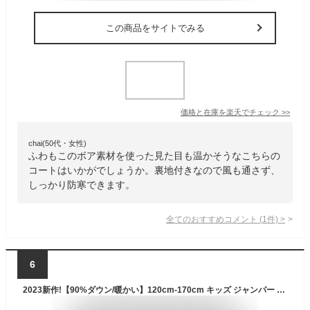
この商品をサイトでみる
価格と在庫を
楽天
でチェック
>>
chai(50代・女性)
ふわもこのボア素材を使った見た目も温かそうなこちらの
コートはいかがでしょうか。裏地付きなので風も通さず、
しっかり防寒できます。
全てのおすすめコメント
(
1
件)
>
6
2023新作!【90%ダウン/暖かい】120cm-170cm キッズ ジャンパー ジャケット コート ライトダウン 子供服 ベビー ロング 冬服 防寒 女の子 ジュニア ふわふわ もこもこ オーバー 冬 軽量 アウター 厚手 子ども フード付き 防風 暖かい 通園 通学 120 130 140 150 160 170