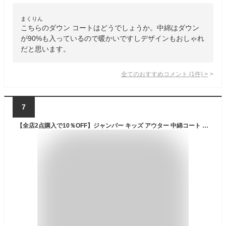
まくりん
こちらのダウン コートはどうでしょうか。中綿はダウン
が90%も入っているので暖かいですしデザインもおしゃれ
だと思います。
全てのおすすめコメント
(
1
件)
>
7
【全店2点購入で10％OFF】ジャンパー キッズ アウター 中綿コート ジャケット キッズ バイク ジャケット子供服 上着 ミドル丈 暖かい 女の子 男の子 ジュニア 軽量 厚手 ロング丈 秋冬 防寒 無地 可愛い あったか フード付き