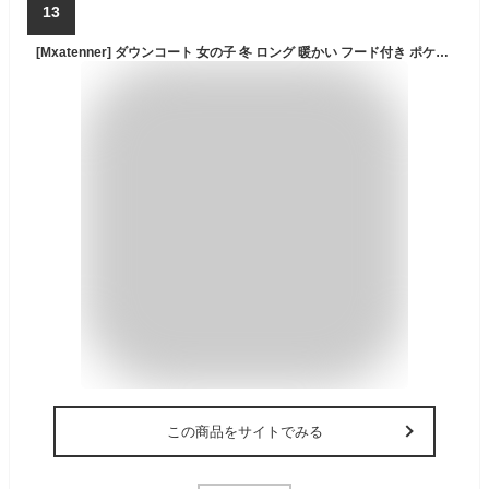
13
[Mxatenner] ダウンコート 女の子 冬 ロング 暖かい フード付き ポケット付き 防風 キッズ服 ダウンジャケット 軽量 冬コート 中綿コート ロングコート 中綿ジャケット 子供服 グリーン 160cm
この商品をサイトでみる