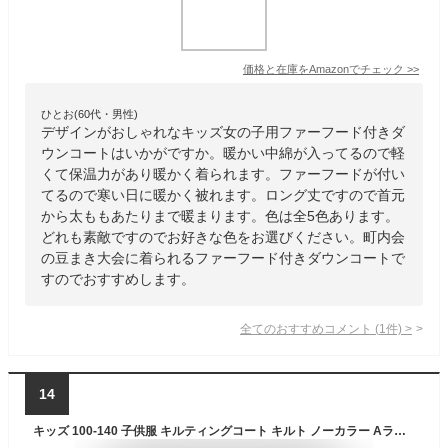
価格と在庫を
Amazon
でチェック
>>
ひとお(60代・男性)
デザインがおしゃれなキッズ女の子用ファーフード付きダ
ウンコートはいかがですか。暖かい中綿が入ってるので軽
くて保温力があり暖かく着られます。ファーフードが付い
てるので寒い日に暖かく被れます。ロング丈ですので首元
から太ももあたりまで暖まります。色は全5色あります。
どれも素敵ですのでお好きな色をお選びください。町内会
の豆まき大会に着られるファーフード付きダウンコートで
すのでおすすめします。
全てのおすすめコメント
(
1
件)
>
14
キッズ 100-140 子供服 キルティングコート キルト ノーカラー Aライン ボア 長袖 無地 男女兼用 親子お揃い メール便不可 coca コカ