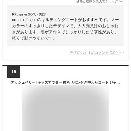
価格と在庫を
楽天
でチェック
>>
RRgypsies(60代・男性)
coca（コカ）のキルティングコートがおすすめです。ノー
カラーのすっきりしたデザインで、大人顔負けのおしゃれ
さがあります。裏ボア付きでしっかりした防寒性があり、
軽くて動きやすいです。
全てのおすすめコメント
(
1
件)
>
15
[アッシュベリー] キッズアウター 後ろリボン付き中わたコート ジャケット 子供用コート 子供服 天使のコート チャコール140cm(632400)