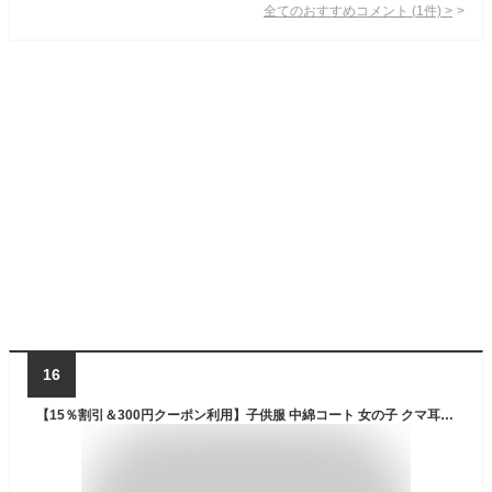
全てのおすすめコメント
(
1
件)
>
16
【15％割引＆300円クーポン利用】子供服 中綿コート 女の子 クマ耳付き 冬 子供コート 厚手 かわいい 無地 中綿ジャケット フード付き 防寒 裏ボア 裏起毛 キッズ コート ロング あったか 子供 ジュニア アウター おしゃれ 通学 通園 110 120 130 140 150 160 暖かい