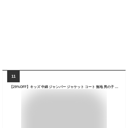
11
【29%OFF】キッズ 中綿 ジャンパー ジャケット コート 無地 男の子 女の子 ジュニア ベビー 子供 フード付き フード取り外し可能 撥水加工 あったか 防寒 ウインドブレーカー ベージュブラックカーキ 通園 通学 90 100 110 120 130 140 150 160 【 GrinLab グリンラボ 】