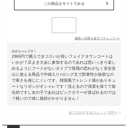
この商品をサイトでみる
価格と在庫を
楽天
でチェック
>>
ゆみちゃんです！
2965円で購入できコスパが良いフェイクタウンコートは
いかが？豆まき大会に参加するのであれば思いっきり楽し
めるようにフードがないタイプで怪我の恐れがなく安全安
心に使える商品で中綿入り×ロング丈で防寒性が抜群なの
で寒さを感じにくいです。韓国風でトレンド感がありキュ
ートなリボンがオシャレです！洗えるので清潔を保てて衛
生的ですし女の子であればピンクカラーが喜ばれるのでは
？軽いので体に負担がかかりません！
全てのおすすめコメント
(
1
件)
>