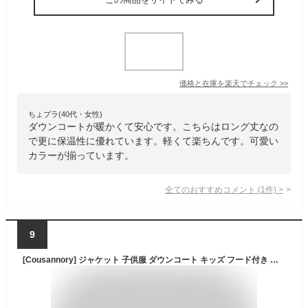
価格と在庫を
楽天
でチェック
>>
ちょプラ(40代・女性)
ダウンコートが暖かくて安心です。こちらはロング丈なの
で更に保温性に優れています。軽くて楽ちんです。可愛い
カラーが揃っています。
全てのおすすめコメント
(
1
件)
>
9
[Cousannory] ジャケット 子供服 ダウンコート キッズ フード付き ロングアウター 冬 長袖 ダウンジャケット 前開き ジップアップ ジャンパー 女の子 男の子 赤ちゃん服 軽量 無地 コート 韓国 ベビー服 暖かい 冬服 幼児 上着 防風 防寒 カーディガン(グリーン,130)