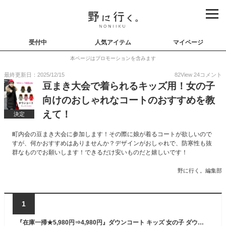
受付中
人気アイテム
マイページ
本ページはプロモーションを含みます
最終更新日：2025/12/15
82
View
24
コメント
豆まき大会で着られるキッズ用！女の子
向けのおしゃれなコートのおすすめを教
えて！
決定
町内会の豆まき大会に参加します！その際に娘が着るコートが欲しいので
すが、何かおすすめはありませんか？デザインがおしゃれで、防寒性も抜
群なものでお願いします！できるだけ安いものだと嬉しいです！
野に行く。編集部
1
『在庫一掃★5,980円⇒4,980円』ダウンコート キッズ 女の子 ダウンコート ラクーンファー付き 子供服 アウター 防寒抜群 こども ジャケット キッズコート 女の子 可愛い 秋冬 防寒着 暖かい お出かけ 通園 通学 雪遊び 普段用 カジュアル お揃い おしゃれ 120~150cm