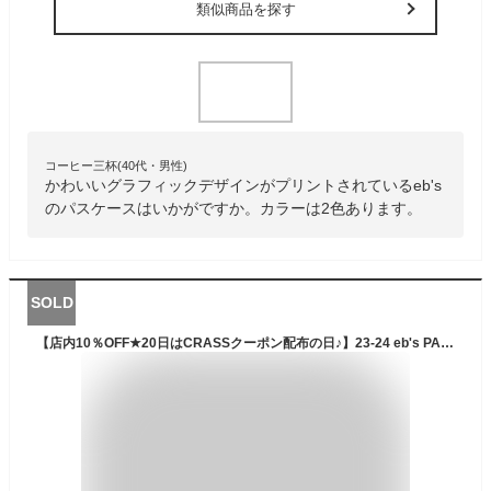
類似商品を探す
コーヒー三杯(40代・男性)
かわいいグラフィックデザインがプリントされているeb's
のパスケースはいかがですか。カラーは2色あります。
SOLD
【店内10％OFF★20日はCRASSクーポン配布の日♪】23-24 eb's PASS ARM POCKET エビス パス アーム ポケット BLACK スノーボード スキー パスケース リフト券 腕巻きつけ メンズ レディース