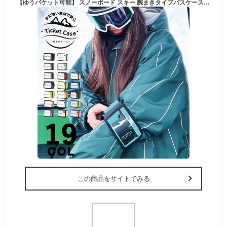
【ゆうパケット可能】 スノーボード スキー 腕まきタイプパスケース無地 メンズ レディース snj-101 リフト券入れ 腕まきタイプ パスホルダー パスケース チケット入れ
この商品をサイトでみる