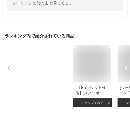
タイリッシュなのまで揃ってます。
ランキング内で紹介されている商品
【ゆうパケット可
[ヴォ
能】 スノーボード
ース 
スキー 腕まきタイ
用](
ショップでみる
シ
プパスケース無地
イプ)[ 
メンズ レディース
JP W
snj-101 リフト券入
PASS
れ 腕まきタイプ パ
NBK
スホルダー パスケ
ク