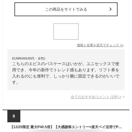
この商品をサイトでみる
価格と在庫を
楽天
でチェック
>>
KUMIKAN(40代・女性)
こちらのエビスのパスケースはいかが。ユニセックスで使
用でき、今年の新作でトレンド感もあります。リフト券を
入れるのにも便利で、しっかり腕に固定できるのがいいで
す。
全てのおすすめコメント
(
1
件)
>
8
【12/20限定 最大P40.5倍】【大感謝祭エントリー×楽天ペイ活用でP10倍】パスケース eb's エビス PASS ARM-NEO/YOKO アーム巻き付けタイプ スノーボード スノボ スキー リフト券ホルダー 腕