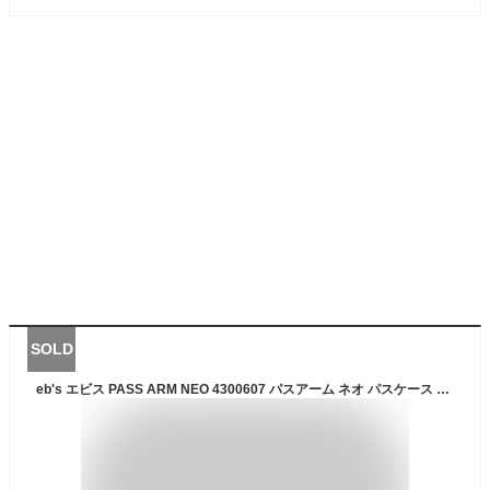
SOLD
eb's エビス PASS ARM NEO 4300607 パスアーム ネオ パスケース ネオ 腕巻きつけ 伸縮タイプ 縦向き リフト券ホルダー アームバンド スノーボード 正規品