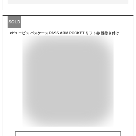
SOLD
eb's エビス パスケース PASS ARM POCKET リフト券 腕巻き付けタイプ スキー スノボ ウインタースポーツ ユニセックス 品番 #4300609 (KUMAFLAGE(クマ))