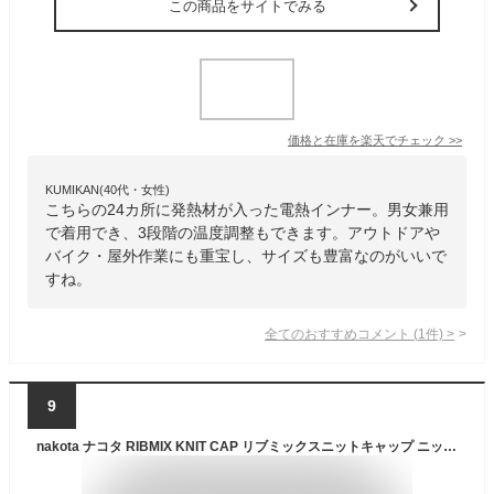
この商品をサイトでみる
価格と在庫を
楽天
でチェック
>>
KUMIKAN(40代・女性)
こちらの24カ所に発熱材が入った電熱インナー。男女兼用
で着用でき、3段階の温度調整もできます。アウトドアや
バイク・屋外作業にも重宝し、サイズも豊富なのがいいで
すね。
全てのおすすめコメント
(
1
件)
>
9
nakota ナコタ RIBMIX KNIT CAP リブミックスニットキャップ ニット帽 ワッチ 帽子 コットン 日本製 春 秋 冬 暖かい メンズ レディース 男女兼用