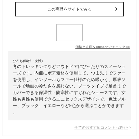
この商品をサイトでみる
価格と在庫を
Amazon
でチェック
>>
ひろち(50代・女性)
冬のトレッキングなどアウトドアにぴったりのスノーシュ
ーズです。内側にボア素材を使用して、つま先までファー
を使用し、インソールもファー仕様のため暖かく、厚底ソ
ールで地面の冷たさを感じない、ブーツタイプで足首まで
カバーできる保温性・防寒性にすぐれたシューズです。女
性も男性も使用できるユニセックスデザインで、色はブル
ー、ブラック、イエローなど9色から選ぶことができます
。
全てのおすすめコメント
(
2
件)
>