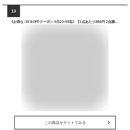
13
《お得な♪35％OFFクーポン 5日23:59迄》【1点あたり880円 2点購入＆クーポンで】ネックウォーマー メンズ 冬 防寒 【360°極めた暖かさ・柔らかい肌触り・調節コードつき】 ネックガード 裏起毛 厚手 防風 暖かい 柔らかい 伸縮性 多機能 通勤・通学・自転車・バイク
この商品をサイトでみる