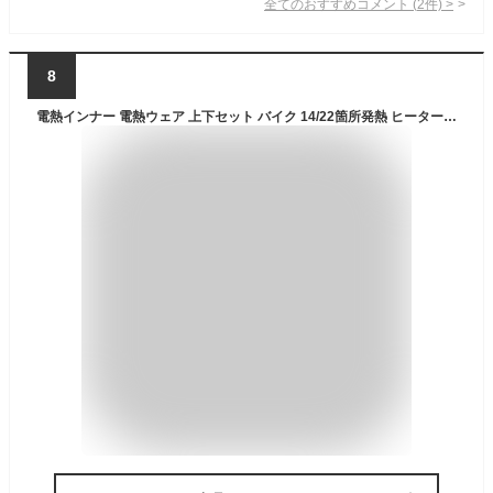
全てのおすすめコメント
(
2
件)
>
8
電熱インナー 電熱ウェア 上下セット バイク 14/22箇所発熱 ヒーター付き 85%コットン 綿 USB給電式 男女兼用 3段階温度 スマホ操作 日本製ヒーター 電熱インナーウェア メンズ レディース ワークマン 作業着 防寒着 防寒グッズ 防寒対策 釣り 屋外作業 極暖インナー