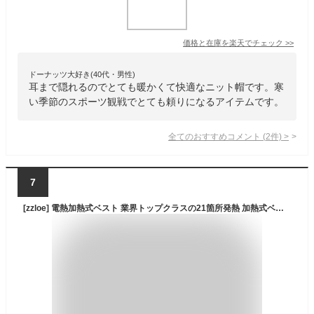
価格と在庫を
楽天
でチェック
>>
ドーナッツ大好き(40代・男性)
耳まで隠れるのでとても暖かくて快適なニット帽です。寒
い季節のスポーツ観戦でとても頼りになるアイテムです。
全てのおすすめコメント
(
2
件)
>
7
[zzloe] 電熱加熱式ベスト 業界トップクラスの21箇所発熱 加熱式ベスト 電熱ジャケット ヒーターベスト ヒートジャケット 前後独立温度設定 40000mAhモバイルバッテリ付き 長時間連続使用 防寒 速暖 USB給電 三段階温度調節 水洗い可能 加熱服 男女兼用 キャンプ バイク ゴルフ スキー 現場作業 アウトドア ツーリング 防寒着 防寒服 メンズ レディース（L）