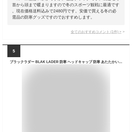
首から頭まで暖まりますので冬のスポーツ観戦に最適です
。現在価格送料込みで2480円です。安価で買える冬の必
需品の防寒グッズですのでおすすめします。
全てのおすすめコメント
(
1
件)
>
5
ブラックラダー BLAK LADER 防寒 ヘッドキャップ 防寒 あたたかい 冬用 2018年 新作 新商品 防寒グッズ 防寒アイテム 冬用 アウトドア レジャー キャンプ 自転車 サイクリング クロスバイク 屋外DIY 現場作業 登山