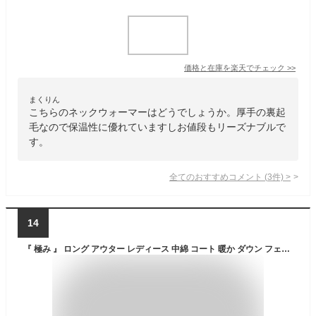
価格と在庫を
楽天
でチェック
>>
まくりん
こちらのネックウォーマーはどうでしょうか。厚手の裏起
毛なので保温性に優れていますしお値段もリーズナブルで
す。
全てのおすすめコメント
(
3
件)
>
14
『 極み 』 ロング アウター レディース 中綿 コート 暖か ダウン フェイクダウン ベンチコート スタンドカラー フード ダウンコート ロングコート 大きいサイズ 体型カバー ハイネック スタンドネック 防寒 微撥水 ロングダウン 黒 秋 冬 HUG.U