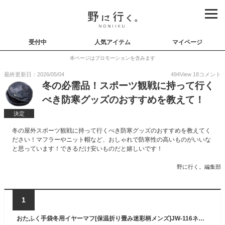
受付中
人気アイテム
マイページ
本ページはプロモーションを含みます
最終更新日：2026/05/04
494
View
18
コメント
冬の必需品！スポーツ観戦に持って行く
べき防寒グッズのおすすめを教えて！
決定
冬の屋外スポーツ観戦に持って行くべき防寒グッズのおすすめを教えてく
ださい！マフラーやニット帽など、おしゃれで防寒性の高いものがいいな
と思っています！できるだけ安いものだと嬉しいです！
野に行く。編集部
1
おたふく手袋冬用イヤーマフ[保温折り畳み迷彩柄メンズ]JW-116ネイビーフリー