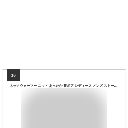
16
ネックウォーマー ニット あったか 裏ボア レディース メンズ ストール 秋 冬 スヌード 裏起毛 冬 男子 女子 ジュニア ニット スノボ スキー もこもこ ボア 防寒 暖かい 無地 アウトドア シンプル キッズ マフラー おしゃれ 可愛い プレゼント ギフト 517