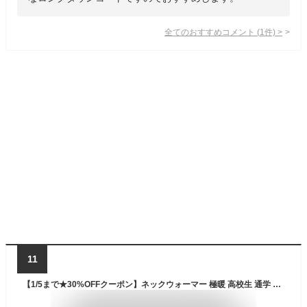
全てのおすすめコメント
(
1
件)
>
11
【1/5まで★30%OFFクーポン】ネックウォーマー 極暖 高校生 通学 メンズ スノーボード スキー スヌード スノボ 手洗い可 中学生 息子用 自転車 保温 プレゼント 暖かい フリース 通勤 バイク 防寒 秋冬 レディース 秋 冬 裏ボア 102254 / inec0003