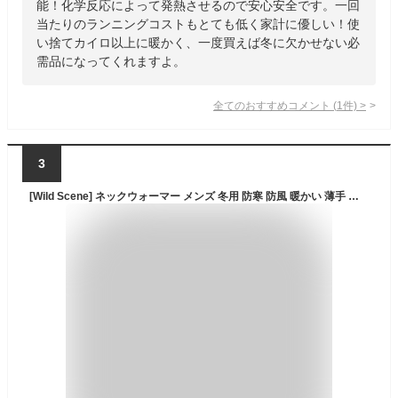
能！化学反応によって発熱させるので安心安全です。一回
当たりのランニングコストもとても低く家計に優しい！使
い捨てカイロ以上に暖かく、一度買えば冬に欠かせない必
需品になってくれますよ。
全てのおすすめコメント
(
1
件)
>
3
[Wild Scene] ネックウォーマー メンズ 冬用 防寒 防風 暖かい 薄手 裏起毛 大きい ロング 伸縮/アウトドア スポーツ バイク 釣り スノーボード 登山 ゴルフ に最適 (ブラック)