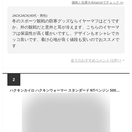
価格と在庫を
Amazon
でチェック
>>
JACKJACK(40代・男性)
冬のスポーツ観戦の防寒グッズならイヤーマフはどうです
か、外の観戦だと意外と耳が冷えます、こちらのイヤーマ
フは保温性が高く暖かいですし、デザインもオシャレでカ
ッコ良いです、着け心地が良く値段も安いのでおススメで
す
全てのおすすめコメント
(
1
件)
>
2
ハクキンカイロ ハクキンウォーマー スタンダード NTベンジン 500ml 各1個セット HAKKIN