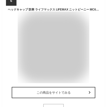
6
ヘッドキャップ 防寒 ライフマックス LIFEMAX ニットビーニー MC6625 防寒 あたたかい 冬用 防寒グッズ 防寒アイテム 冬用 アウトドア レジャー キャンプ 自転車 サイクリング クロスバイク 屋外DIY 現場作業 登山
この商品をサイトでみる