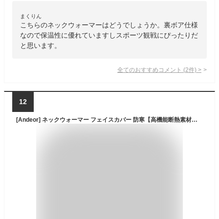
まくりん
こちらのネックウォーマーはどうでしょうか。裏ボア仕様
なので保温性に優れていますしスポーツ観戦にぴったりだ
と思います。
全てのおすすめコメント
(
2
件)
>
12
[Andeor] ネックウォーマー フェイスカバー 防寒【高機能断熱素材・極暖38℃恒温・触感3倍アップ】ネックガード 冬 吸汗速乾 調節コードつき 柔らかい 伸縮性 吸汗速乾 伸縮性 自転車・バイク・通勤通学・釣り・登山・スキー・スノーボード メンズ レディース (#03.ライトグレー)