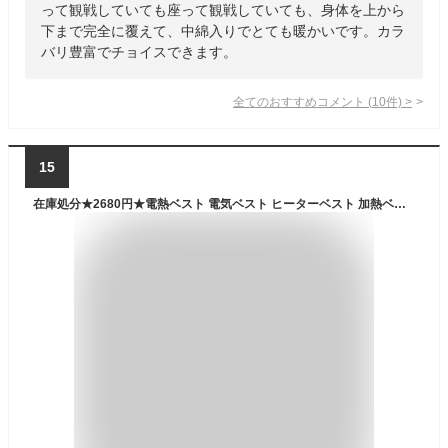
って観戦していても座って観戦していても、身体を上から
下まで完全に覆えて、中綿入りでとても暖かいです。カラ
バリ豊富でチョイスできます。
全てのおすすめコメント
(
10
件)
>
15
在庫処分★2680円★電熱ベスト 電気ベスト ヒーターベスト 加熱ベスト ヒートジャケット ワーク 作業着 大きいサイズ 防寒ウエア ジャケット 5V/2A 電熱ジャケット ベスト 21箇所発熱 3段温度調整 USB ヒーター バッテリー メンズ レディース インナー