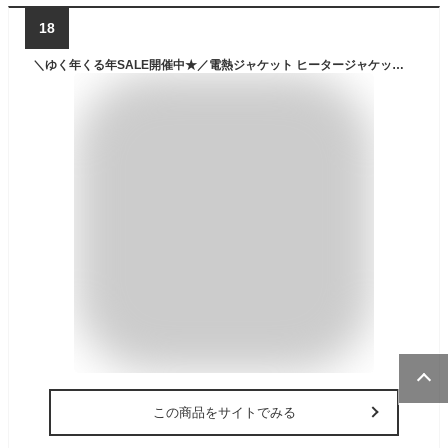
18
＼ゆく年くる年SALE開催中★／電熱ジャケット ヒータージャケット 長袖 温度調節可能付 加熱 ジャケット 電気ジャケット 洗える 防寒 極暖 アウター 中綿 アウトドア ゴルフ 釣り バイク コート 撥水 M L XL 上着 メンズ インクルーシブ In’crewsive|slz|
この商品をサイトでみる