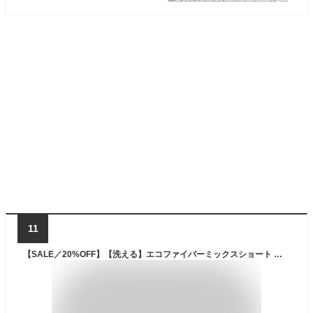
11
【SALE／20%OFF】【洗える】エコファイバーミックスショート ダウン any SiS S エニィスィス ジャケット・アウター ダウンジャケット・ダウンベスト ホワイト ブラック【RBA_E】【送料無料】[Rakuten Fashion]