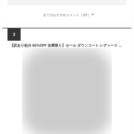
全てのおすすめコメント（3件）
3
【訳あり処分 66%OFF 在庫限り】セール ダウンコート レディース ロング モッズダウン フード付き ゆったり 羽毛 ホワイトグース 100％ 洗える 黒 撥水 グラック ダウンジャケット カジュアル ダウン かわいい 大きいサイズ S M L 2L 3L 4L 5L 6L 軽量 冬 30代 40代