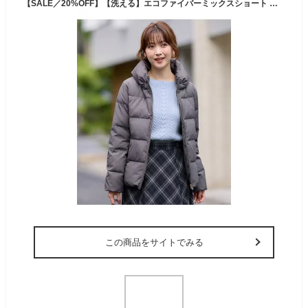
【SALE／20%OFF】【洗える】エコファイバーミックスショート ダウン any SiS エニィスィス ジャケット・アウター ダウンジャケット・ダウンベスト ホワイト ブラック【RBA_E】【送料無料】[Rakuten Fashion]
この商品をサイトでみる