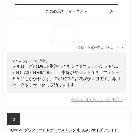
この商品をサイトでみる
価格と在庫を
楽天
でチェック
>>
やたがらす(60代・男性)
メルローズのTAION別注ハイネックダウンジャケット”JG
7341_A0734FJM463”。 中綿がダウン９５％、フェザー
５％にもかかわらず、ご家庭でのお洗濯が可能です。専用
のスタッフサックに収納できます。
全てのおすすめコメント
(
1
件)
>
9
[QIAGE] ダウンコート レディース ロング 冬 大きいサイズ アウトドア 洗える レディース ロングコート おしゃれ ダウンジャケット レディース 軽量 スリム 光沢 防寒 あったか ロングコート キレイめ ママ 母 カラー M プレゼント