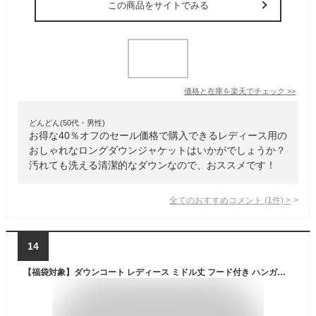
この商品をサイトでみる
価格と在庫を
楽天
でチェック
>>
どんどん(50代・男性)
お得な40％オフのセール価格で購入できるレディース用の
おしゃれなロングダウンジャケットはいかがでしょうか？
汚れても洗える清潔的なダウンなので、おススメです！
全てのおすすめコメント
(
1
件)
>
14
【福袋対象】ダウンコート レディース ミドル丈 フード付き ハンガリー ダウン90％ 手洗い ブランド Filomo 冬 ダウンジャケット アウター 洗える 軽量 ミドル 白 アイボリー ネイビー カーキ ブラック 黒 ギフト プレゼント 6F (08000265r)