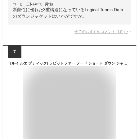
コーヒー三杯(40代・男性)
断熱性に優れた3重構造になっているLogical Tennis Data
のダウンジャケットはいかがですか。
全てのおすすめコメント
(
1
件)
>
7
[ルイ ルエ ブティック] ラビットファー フード ショート ダウン ジャケット レディース ダウンコート 洗える ダウンジャケット ファー リアルファー アウター 防寒 スリム 大きいサイズ カジュアル 通勤 L(11号) ネイビーD788-L-NE