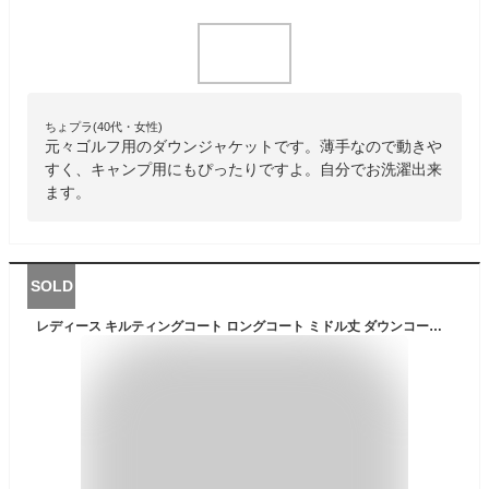
ちょプラ(40代・女性)
元々ゴルフ用のダウンジャケットです。薄手なので動きや
すく、キャンプ用にもぴったりですよ。自分でお洗濯出来
ます。
SOLD
レディース キルティングコート ロングコート ミドル丈 ダウンコート キルティングジャケット アウター 洗える 中綿コート ノーカラーコート ダウンジャケット 防寒着 中綿入り カジュアル ゆったり 長袖 体型カバー 秋冬 防寒 暖かい 送料無料