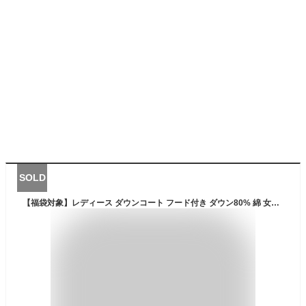
SOLD
【福袋対象】レディース ダウンコート フード付き ダウン80% 綿 女性 コート ダウン コート アウター レッド 赤 ベージュ バイカラー ミドル丈 ミディアム丈 ギフト プレゼント 5F (08000236r)