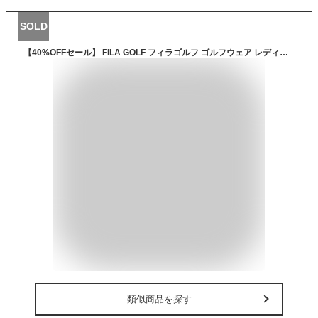
SOLD
【40%OFFセール】 FILA GOLF フィラゴルフ ゴルフウェア レディース ダウンジャケット ブルゾン ジャンパー 軽量 ブランド 秋 冬 防寒 長袖 ハイネック 撥水 保温 収納袋付き ジャンバー S M L LL スポーツ アウトドア シンプル おしゃれ 冷え対策 プレゼント
類似商品を探す