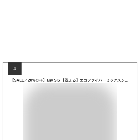
4
【SALE／20%OFF】any SiS 【洗える】エコファイバーミックスショート ダウン エニィスィス ジャケット・アウター ダウンジャケット・ダウンベスト ホワイト ブラック【送料無料】