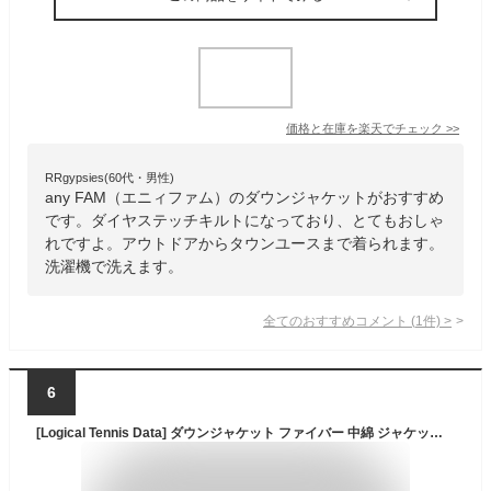
価格と在庫を
楽天
でチェック
>>
RRgypsies(60代・男性)
any FAM（エニィファム）のダウンジャケットがおすすめ
です。ダイヤステッチキルトになっており、とてもおしゃ
れですよ。アウトドアからタウンユースまで着られます。
洗濯機で洗えます。
全てのおすすめコメント
(
1
件)
>
6
[Logical Tennis Data] ダウンジャケット ファイバー 中綿 ジャケット 化学繊維 メンズ レディース スポーツ 冬 春 秋 洗濯可 洗濯機 洗える (XXL, ブラック)