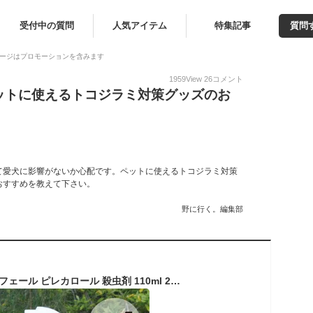
受付中の質問
人気アイテム
特集記事
質問
ージはプロモーションを含みます
1959
View
26
コメント
ットに使えるトコジラミ対策グッズのお
て愛犬に影響がないか心配です。ペットに使えるトコジラミ対策
おすすめを教えて下さい。
野に行く。編集部
トコジラミ スプレー フェール ピレカロール 殺虫剤 110ml 250ml セット 虫除け 医薬部外品 旅行 自分で 対策 予防 子供 ペット 赤ちゃん 犬 猫 虫除けスプレー 対策 トコジラミに効く ゴキブリ ダニ ハエ ノミ イエダニ 虫 日本製 天然由来成分 防虫剤 部屋 リビング