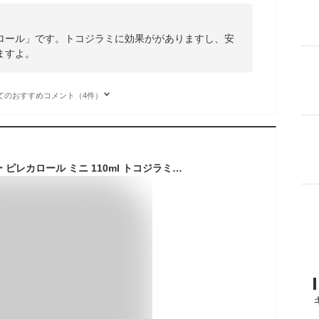
ロール」です。トコジラミに効果ががありますし、安
ますよ。
てのおすすめコメント（4件）
虫除け＆殺虫スプレー ピレカロール ミニ 110ml トコジラミ対策 赤ちゃんペットがいても大丈夫 トコジラミ 虫よけ オーガニック 無添加 化学成分不使用 殺虫剤 ギフト プレゼント 贈り物