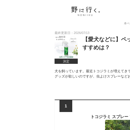
本ペ
最終更新日：2026/07/13
【愛犬などに】ペ
すすめは？
決定
犬を飼っています。最近トコジラミが増えてき
グッズが欲しいのですが、虫よけスプレーなど
1