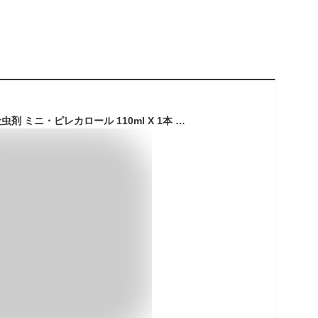
天然由来成分 100%殺虫剤 ミニ・ピレカロール 110ml X 1本 赤ちゃん ペットにも安心 キャンプ アウトドア 機内持込 ストッパー付 旅行 便利グッズ 虫除けスプレー 水性 防除用医薬部外品 トコジラミ対策