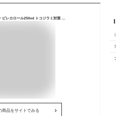
虫除け＆殺虫スプレー ピレカロール250ml トコジラミ対策 赤ちゃんペットがいても大丈夫 トコジラミ 虫よけ オーガニック 無添加 化学成分不使用 殺虫剤 ギフト プレゼント 贈り物
の商品をサイトでみる