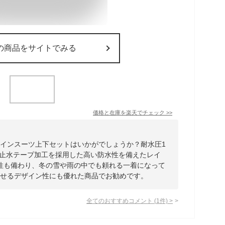
の商品をサイトでみる
価格と在庫を
楽天
でチェック
>>
レインスーツ上下セットはいかがでしょうか？耐水圧1
目には止水テープ加工を採用した高い防水性を備えたレイ
性も備わり、冬の雪や雨の中でも頼れる一着になって
させるデザイン性にも優れた商品でお勧めです。
全てのおすすめコメント
(
1
件)
>