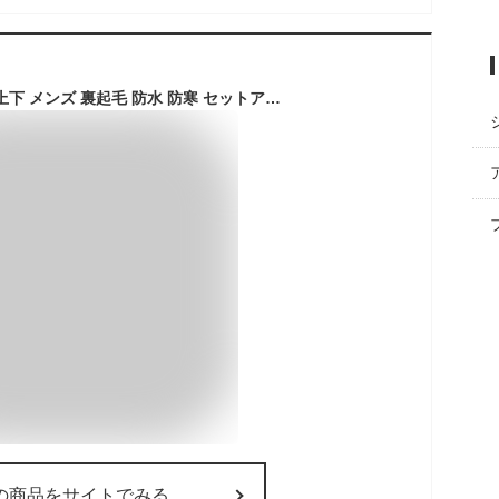
ウインドブレーカー 上下 メンズ 裏起毛 防水 防寒 セットアップ 上下セット マウンテンパーカー アウター ジャケット ロングパンツ ジャンパー ボアブルゾン 登山ウェア 山登り 厚手 暖かい あったか アウトドア カジュアル キャンプ 釣り 秋冬
の商品をサイトでみる