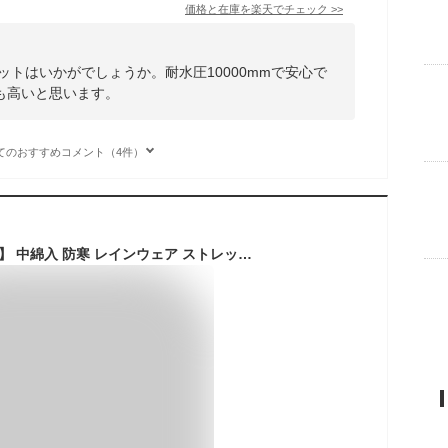
価格と在庫を
楽天
でチェック
>>
ットはいかがでしょうか。耐水圧10000mmで安心で
も高いと思います。
てのおすすめコメント（4件）
【2024NEW新色入荷】 中綿入 防寒 レインウェア ストレッチ メンズ レディース レインジャケット レインパンツ 上下セット マウンテンジャケット レインスーツ 雨合羽 釣り 自転車 キャンプ フィッシング アウトドア マウンパ マウンテンパーカー namelessage NASR-250