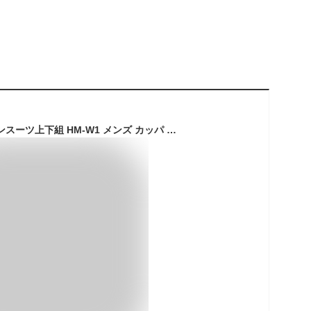
ハマー 防水防寒レインスーツ上下組 HM-W1 メンズ カッパ レインウェア 釣り バイク HUMMER