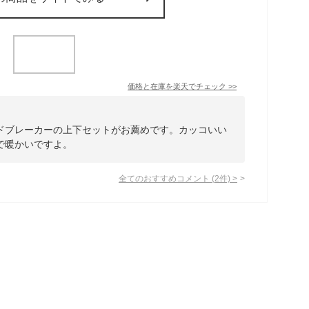
価格と在庫を
楽天
でチェック
>>
ドブレーカーの上下セットがお薦めです。カッコいい
で暖かいですよ。
全てのおすすめコメント
(
2
件)
>