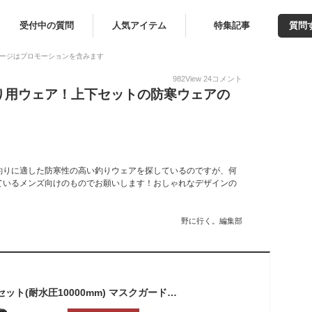
受付中の質問
人気アイテム
特集記事
質問
ージはプロモーションを含みます
982
View
24
コメント
り用ウェア！上下セットの防寒ウェアの
！
釣りに適した防寒性の高い釣りウェアを探しているのですが、何
ているメンズ向けのものでお願いします！おしゃれなデザインの
野に行く。編集部
防水防寒スーツ 上下セット(耐水圧10000mm) マスクガード・反射プリント・内ポケット・裾調節テープ・ウエスト調節ひも・リストガード付きAS-3150 防寒ジャケット 防寒ジャンパー 防寒ウエア 防寒着 防水 極寒 メンズ 釣り マック Makku 【送料無料】