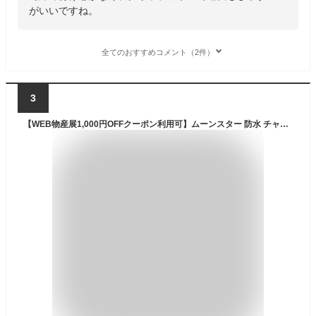
がいいですね。
全てのおすすめコメント（2件）
3
【WEB物産展1,000円OFFクーポン利用可】ムーンスター 防水 チャッカブーツ 本革 メンズ SPH4615SN ビジネス 雪上防滑 ストレートチップ レザー Moonstar バランスワークス 抗菌防臭 雪国