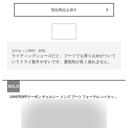
類似商品を探す
さかなっこ(50代・女性)
ライディングシューズだと、ブーツでも滑り止めがついて
いてドライ瓶牛やすいです。通気性が良く蒸れません。
SOLD
1000円OFFクーポン チェルシー メンズ ブーツ フォーマル ハイカット イギリス風 ビジネスブーツ 防臭 革靴 ヒールアップシューズ ビジネスシューズ ビジネスブーツ サイドゴア おしゃれ シンプル 紳士靴 フォーマル 通勤 歩きやすい 疲れない BKVB