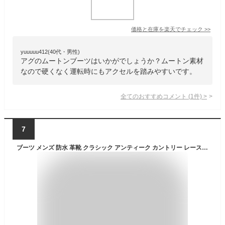
価格と在庫を
楽天
でチェック
>>
yuuuuu412(40代・男性)
アグのムートンブーツはいかがでしょうか？ムートン素材
なので硬くなく運転時にもアクセルを踏みやすいです。
全てのおすすめコメント
(
1
件)
>
7
ブーツ メンズ 防水 革靴 クラシック アンティーク カントリー レースアップ スエード調 PUレザー 革靴 紐靴 紳士靴 メンズブーツ EDWIN edm9400n｜正規販売店