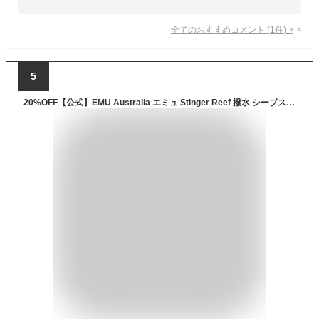
全てのおすすめコメント
(
1
件)
>
5
20%OFF【公式】EMU Australia エミュ Stinger Reef 撥水 シープスキン ムートン ムートンブーツ ボア 靴 ブーツ スリッポン 天然 ウール 革 防寒 保温 ショート レディース メンズ 秋冬 秋 冬 公式 正規 通販 ボア ファー 送料無料