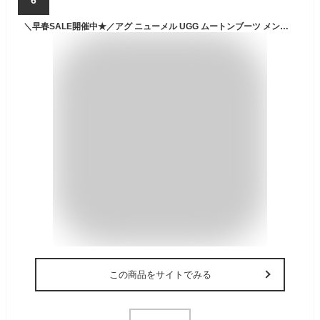
＼早春SALE開催中★／アグ ニューメル UGG ムートンブーツ メンズ レディース ブラック 黒 ブラウン 茶 NEUMEL 3236 ショートブーツ シープスキン カジュアルシューズ チャッカブーツ ブランド ボア レザー 靴 本革 暖かい 防寒 もこもこ おしゃれ 人気 グレー|slz|
この商品をサイトでみる