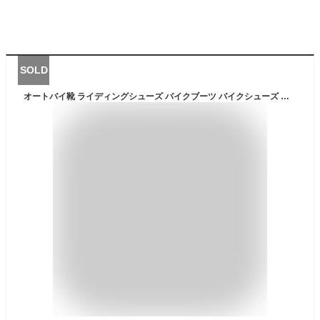
SOLD
オートバイ靴 ライディングシューズ バイクブーツ バイクシューズ スニーカー スポーツ カジュアル 通気性 耐磨耗性 滑り止め メンズ バイク街乗り 普段履き バイクウエア 保護