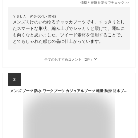
価格と在庫を
楽天
でチェック
>>
ＹＳＬＡＩＷ６(60代・男性)
メンズ向けのいわゆるチャッカブーツです。すっきりとし
たスマートな形状、編み上げでシッカリと履けて、運転に
も向くなと思いました。ツイード素材を使用することで、
とてもしゃれた感じの品に仕上がっています。
全てのおすすめコメント（2件）
2
メンズ ブーツ 防水 ワークブーツ カジュアルブーツ 軽量 防滑 防水ブーツ レインブーツ おしゃれ チェック柄 カラー 黒 ブラック 茶 ブラウン 4色 エドウィン EDWIN edm8500｜正規販売店