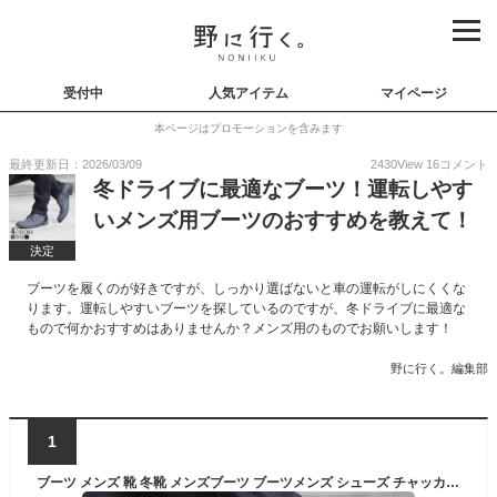
受付中
人気アイテム
マイページ
本ページはプロモーションを含みます
最終更新日：2026/03/09
2430
View
16
コメント
冬ドライブに最適なブーツ！運転しやす
いメンズ用ブーツのおすすめを教えて！
決定
ブーツを履くのが好きですが、しっかり選ばないと車の運転がしにくくな
ります。運転しやすいブーツを探しているのですが、冬ドライブに最適な
もので何かおすすめはありませんか？メンズ用のものでお願いします！
野に行く。編集部
1
ブーツ メンズ 靴 冬靴 メンズブーツ ブーツメンズ シューズ チャッカブーツ ショートブーツ スニーカー シューズメンズ レザー サイドジップ サイドジップブーツ メンズファッション 40代 ちょいワル ファッション 冬 50代 カジュアルシューズ カジュアルブーツ 30代