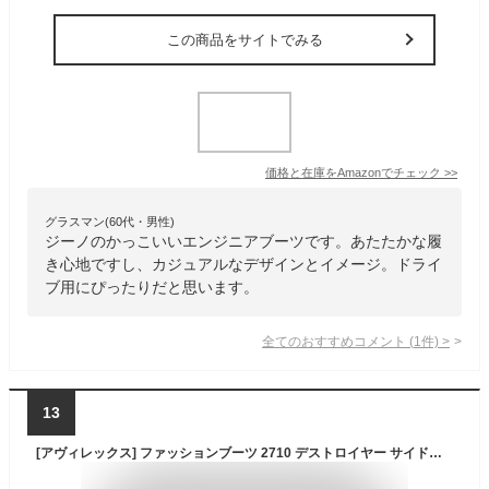
この商品をサイトでみる
価格と在庫を
Amazon
でチェック
>>
グラスマン(60代・男性)
ジーノのかっこいいエンジニアブーツです。あたたかな履
き心地ですし、カジュアルなデザインとイメージ。ドライ
ブ用にぴったりだと思います。
全てのおすすめコメント
(
1
件)
>
13
[アヴィレックス] ファッションブーツ 2710 デストロイヤー サイドゴア リングブーツ メンズ 26.5 cm