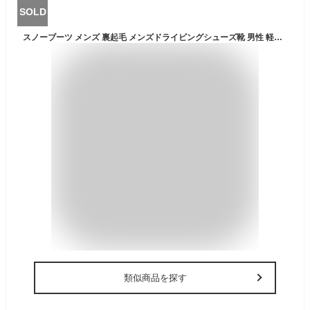
SOLD
スノーブーツ メンズ 裏起毛 メンズドライビングシューズ靴 男性 軽量 軽い 通勤 仕事 大人 休日 運転 車 ドライブ カジュアルシューズ 父 アウトドア カジュアルシューズ ふわふわ おしゃれ ショートブーツ 防滑 暖かい BKVB
類似商品を探す