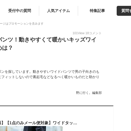
受付中の質問
人気アイテム
特集記事
質問
ージはプロモーションを含みます
101
View
18
コメント
パンツ！動きやすくて暖かいキッズワイ
めは？
ボンを探しています。動きやすいワイドパンツで男の子向きのも
にフィットしないので裏起毛などなるべく暖かいものだと助かり
野に行く。編集部
【セール】【送料無料】【1点のみメール便対象】ワイドタックカーゴパンツ ボトムス 長ズボン 子供服 男の子 小学生 中学生 ファッション キッズ ジュニア 韓国子供服 大人っぽい ダンス 120cm 130cm 140cm 150cm 160cm 170cm