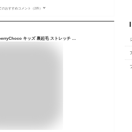
てのおすすめコメント（2件）
[MILD CLUB] StrawberryChoco キッズ 裏起毛 ストレッチ ワイドパンツ 裏シャギー ロングパンツ 長ズボン キッズ 男の子 女の子 ズボン 子供冬服 130cm 【75773】ブラウンチェック/ワイド