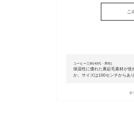
こ
コーヒー三杯(40代・男性)
保温性に優れた裏起毛素材が使わ
か。サイズは100センチからあ
全