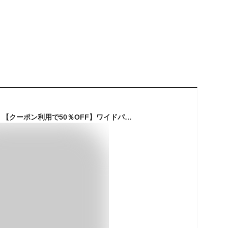
【クリアランス対象】【クーポン利用で50％OFF】ワイドパンツ ストレッチ 子供服 キッズパンツ チェック 男の子 女の子 ボトムス 長ズボン こども服 キッズ ジュニア 子供 こども 子ども 暖かい 裏起毛 オシャレ 100 110 120 130 140 150 韓国子供服