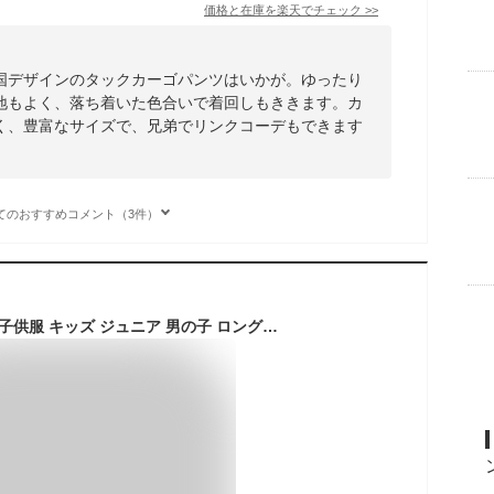
価格と在庫を
楽天
でチェック
>>
国デザインのタックカーゴパンツはいかが。ゆったり
地もよく、落ち着いた色合いで着回しもききます。カ
く、豊富なサイズで、兄弟でリンクコーデもできます
てのおすすめコメント（3件）
裏起毛 カーゴパンツ 子供服 キッズ ジュニア 男の子 ロングパンツ 長ズボン ボトムス カジュアル アメカジ ワイドパンツ おしゃれ かっこいい 秋 冬 110 120 130 140 150 160 170cm あたたかい あったか 防寒 送料無料