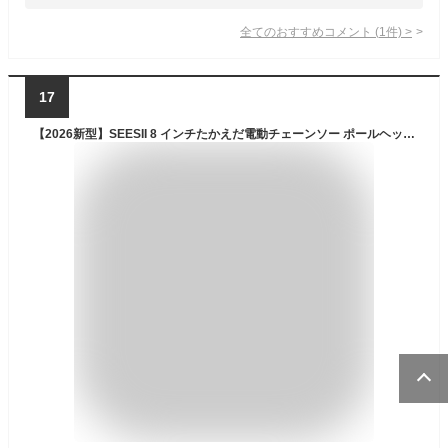
全てのおすすめコメント
(
1
件)
>
17
【2026新型】SEESII 8 インチたかえだ電動チェーンソー ポールヘッジトリマー 電動芝生バリカン 1台6役 4000mAh バッテリー2 個付属 バッテリー 着脱伸縮式 190-300cm長さ無段階調節と0°～180°ヘッジ角度調節 芝生を刈る 庭木や生垣の剪定 植木手入れ 高枝切り 木工切断 薪作り 竹を切る 園芸設備 品番 L40