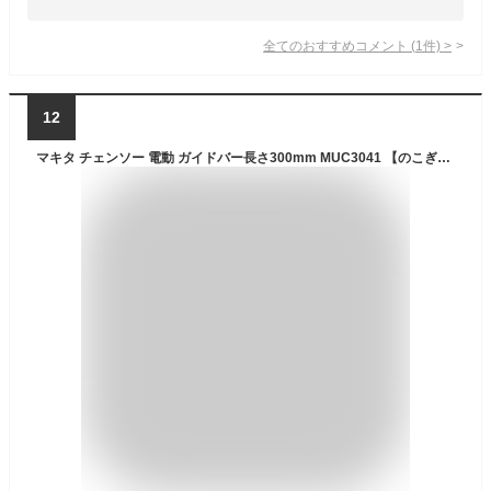
全てのおすすめコメント
(
1
件)
>
12
マキタ チェンソー 電動 ガイドバー長さ300mm MUC3041 【のこぎり ノコギリ 鋸 剪定 大工 木 切る 切断 チェーンソー 電動式 電動工具 電動ジグゾー 刃 ブレード ガーデニング ガーデン ツール 道具 園芸 用品】【おしゃれ おすすめ】[CB99]