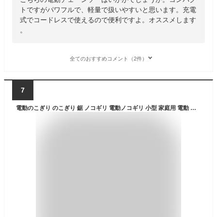
トですがパワフルで、軽量で扱いやすいと思います。充電
式でコードレスで使えるので便利ですよ。オススメします
。
全てのおすすめコメント（2件）
7
電動のこぎり のこぎり 鋸 ノコギリ 電動ノコギリ 小型 家庭用 電動 電気のこぎり 電動ノコ 庭木 剪定 伐採 枝切り 枝打ち 枝落とし 剪定のこぎり 有線 シンコー 新興製作所 SHINKO 新興 コンパクト 軽量 DIY 工具 人気 おすすめ ACES-280 4954008983307