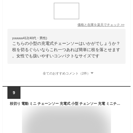
価格と在庫を
楽天
でチェック
>>
yuuuuu412(40代・男性)
こちらの小型の充電式チェーンソーはいかがでしょうか？
枝を切るぐらいならこれ一つあれば簡単に枝を落とせます
。女性でも扱いやすいコンパクトなサイズです
全てのおすすめコメント（2件）
9
枝切り 電動 ミニ チェーンソー 充電式 小型 チェンソー 充電 ミニチェンソー コードレス 電動チェーンソー バッテリー付き ガーデニング のこぎり 強力 片手 軽量 電動のこぎり 園芸用 コードレス 木の枝 木材 切断 剪定 鋸 ノコギリ 庭 機器 家庭用 女性 枝切り