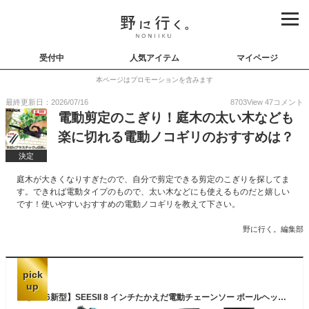
受付中
人気アイテム
マイページ
本ページはプロモーションを含みます
最終更新日：2026/07/16
8703
View
47
コメント
電動剪定のこぎり！庭木の太い木なども
楽に切れる電動ノコギリのおすすめは？
決定
庭木が大きくなりすぎたので、自分で剪定できる剪定のこぎりを探してま
す。できれば電動タイプのもので、太い木などにも使えるものだと嬉しい
です！使いやすいおすすめの電動ノコギリを教えて下さい。
野に行く。編集部
pick
up
【2026新型】SEESII 8 インチたかえだ電動チェーンソー ポールヘッジトリマー 電動芝生バリカン 1台6役 4000mAh バッテリー2 個付属 バッテリー 着脱伸縮式 190-300cm長さ無段階調節と0°～180°ヘッジ角度調節 芝生を刈る 庭木や生垣の剪定 植木手入れ 高枝切り 木工切断 薪作り 竹を切る 園芸設備 品番 L40