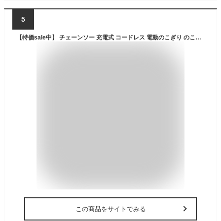
5
【特価sale中】 チェーンソー 充電式 コードレス 電動のこぎり のこぎり レシプロソー 剪定ばさみ 枝切りはさみ 6インチ 小型電動チェーンソー (マキタ バッテリー対応) 電動 小型 ハンディチェーンソー 安全ロック 軽量 木工切断 農業 園芸 家庭用 枝切り 高枝切り
この商品をサイトでみる