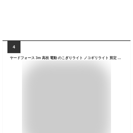
4
ヤードフォース 3m 高枝 電動 のこぎりライト ノコギリライト 剪定 コードレス 24V 軽量 バッテリー 充電式 ノコギリ 生垣 家庭用 安全 ゴーグル付き 肩ベルト付き 伸縮 角度調節 YARDFORCE LSC21P-JP cp