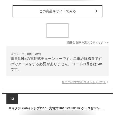
この商品をサイトでみる
価格と在庫を
楽天
でチェック
>>
ロッシーニ(50代・男性)
重量3.9㎏の電動式チェーンソーです。二重絶縁構造です
のでアースをする必要がありません。コードの長さは5ｍ
です。
全てのおすすめコメント
(
1
件)
>
13
マキタ(makita) レシプロソー充電式18V JR188DZK ケース付/バッテリ充電器別売