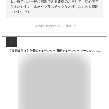
太い枝でもお手軽に切断できる電動のこぎりで、初心者で
も扱いやすく、木材やプラスチックなど様々なものを切断
しやすいです。
全てのおすすめコメント（5件）
2
【 収納箱付き】充電式チェーンソー 電動チェーンソー ブラシレスモーター 小型 コードレス 4/6寸 家庭用 ミニチェーンソー ハンディ チェーンソー バッテリーチェーンソー片手 軽量 強力 木工切断 枝切り 園芸設備 枝切り 伐採 庭木の剪定