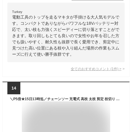
Turkey
電動工具のトップを走るマキタが手掛ける大人気モデルで
す。コンパクトでありながらパワフルな18Vバッテリー対
応で、太い枝も力強くスピーディーに切り落とすことがで
きます。取り回しもとても良いので女性やお年を召した方
でも扱いやすく、耐久性も抜群で長く愛用でき、剪定中に
見つけた高い位置にある枝や入り組んだ場所の作業もスム
ーズに行えて使い勝手抜群です。
全てのおすすめコメント
(
1
件)
>
14
＼P5倍★15日13時迄／チェーンソー 充電式 高枝 太枝 剪定 枝切り 伸縮ポール 1.46~2m 軽量 コードレス 18v 簡単操作 肩掛けストラップ 庭 園芸 電動のこぎり 充電式チェーンソー ポールチェーンソー アイリスオーヤマ JPC1518 *