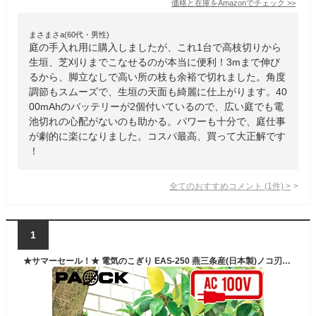
価格と在庫を
Amazon
でチェック
>>
まさまさa(60代・男性)
庭の手入れ用に購入しましたが、これ1台で高枝切りから
生垣、芝刈りまでこなせるのが本当に便利！3mまで伸び
るから、脚立なしで高い所の枝も余裕で切れました。角度
調節もスムーズで、生垣の天面も綺麗に仕上がります。40
00mAhのバッテリーが2個付いているので、広い庭でも電
池切れの心配がないのも助かる。パワーも十分で、庭仕事
が劇的に楽になりました。コスパ最高、買って大正解です
！
全てのおすすめコメント
(
1
件)
>
1
★サマーセール！★ 電気のこぎり EAS-250 燕三条産(日本製)ノコ刃2枚付（木工用、PC塩ビ用）スピードコントロール付 パオック（PAOCK）【電動 鋸 のこぎり ノコギリ 切断 切る 廃棄 処分 解体 剪定 木材 プラスチック 木材 コード式 大掃除】