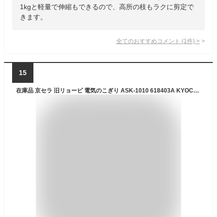
1kgと軽量で伸縮もできるので、高所の枝もラクに剪定で
きます。
全てのおすすめコメント
(
1
件)
>
15
在庫品 京セラ 旧リョービ 電気のこぎり ASK-1010 618403A KYOCERA リョービ RYOBI のこぎり 電動 電動のこぎり ノコギリ 電気鋸 電動鋸 レシプロソー セーバーソー 木工 樹脂 切断 鉄板 庭木剪定 剪定 切る 万能ノコギリ