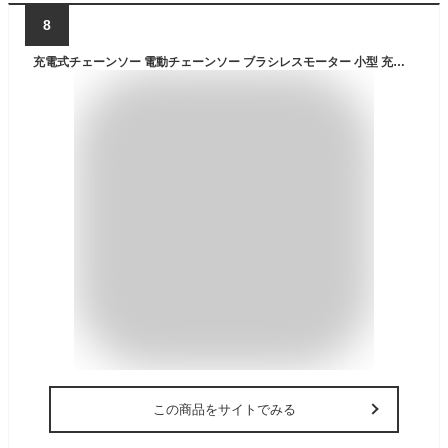
8
充電式チェーンソー 電動チェーンソー ブラシレスモーター 小型 充電式 電動のこぎり 家庭用 18Vバッテリー互換対応 コードレス 片手 軽量 女性 強力 木工切断 枝切り ポータブル 農業 園芸用機器 剪定ばさみ 日本語説明書【本体のみ】
この商品をサイトでみる