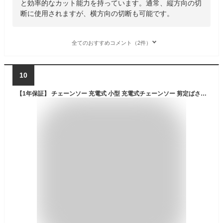
と効率的なカット能力を持っています。通常、縦方向の切
断に使用されますが、横方向の切断も可能です。
全てのおすすめコメント（2件）
10
【1年保証】 チェーンソー 充電式 小型 充電式チェーンソー 剪定ばさみ 剪定バサミ 剪定 電動 伸縮 充電 電動のこぎり のこぎり ノコギリ コードレス ムサシ ハンディ ポールチェーンソー 切断 花 ガーデン DIY ガーデニング丸太庭木幹太い枝 バッテリー 送料無料