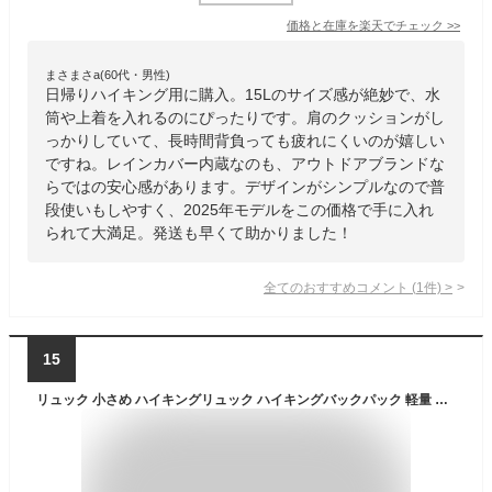
価格と在庫を
楽天
でチェック
>>
まさまさa(60代・男性)
日帰りハイキング用に購入。15Lのサイズ感が絶妙で、水
筒や上着を入れるのにぴったりです。肩のクッションがし
っかりしていて、長時間背負っても疲れにくいのが嬉しい
ですね。レインカバー内蔵なのも、アウトドアブランドな
らではの安心感があります。デザインがシンプルなので普
段使いもしやすく、2025年モデルをこの価格で手に入れ
られて大満足。発送も早くて助かりました！
全てのおすすめコメント
(
1
件)
>
15
リュック 小さめ ハイキングリュック ハイキングバックパック 軽量 小さな旅行バック アウトドア用 撥水 軽量 男女兼用 登山バッグ 15L 20L多機能 自転車用 散歩用