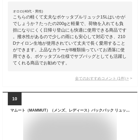
オロロ(40代・男性)
こちらの軽くて丈夫なポケッタブルリュック15Lはいかが
でしょうか？たったの200gと軽量で、荷物を入れても負
担になりにくく日帰り登山にも快適に使用できる商品です
。撥水性があるので少しの雨にも安心して対応でき、210
Dナイロン生地が使用されていて丈夫で長く愛用すること
ができます。上品なカラーが8種類揃っていてお洒落に使
用できる、ポケッタブル仕様でサブバッグとしても活躍し
てくれる商品でお勧めです。
全てのおすすめコメント
(
1
件)
>
10
マムート（MAMMUT）（メンズ、レディース）バックパック リュック リチウム15 2530-00301-0001 15L ブラック レインカバー付 登山 ハイキング 軽量