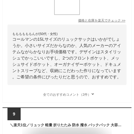
価格と在庫を
楽天
でチェック
>>
ももももももんが(50代・女性)
コールマンの15Lサイズのリュックサックはいかがでしょ
うか。小さいサイズだからなのか、人気のメーカーのアイ
テムながらかなりお手頃価格です。デザインはスタイリッ
シュでかっこいいですし、2つのフロントポケット、メッ
シュサイドポケット、オーガナイザーポケット、ドキュメ
ントスリーブなど、収納にこだわった作りになっています
。ご希望の条件にぴったりだと思うので、おすすめです。
全てのおすすめコメント（2件）
9
＼楽天1位／リュック 軽量 折りたたみ 防水 撥水 バックパック 大容量 15L コンパクト レディース メンズ 旅行 登山 ハイキング アウトドア 通勤 通学 防災 サイクリング エコバッグ サブバッグ デイパック 収納 軽い おしゃれ シンプル プレゼント 人気 携帯 推しカラー