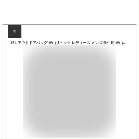
4
15L アウトドアバッグ 登山リュック レディース メンズ 学生用 登山用バッグ 山登り リュックサック 大容量 防災 撥水 キャンプ 多機能 耐震 耐久性優れ 旅行 遠足 スポーツ 7色 男女兼用