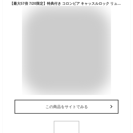
【最大57倍 7/20限定】特典付き コロンビア キャッスルロック リュック バックパック デイパック 15L 軽量 撥水 オムニシールド 登山 登山用リュック ハイキング メンズ レディース Columbia PU8664
この商品をサイトでみる