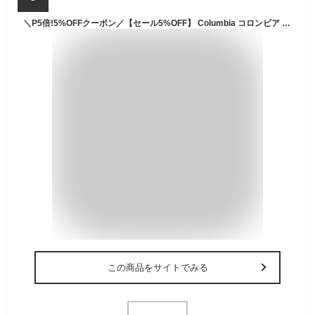
＼P5倍!5%OFFクーポン／【セール5%OFF】 Columbia コロンビア キャッスルロック15L バックパックII レインカバー付き リュックサック はっ水 撥水 防汚 登山 トレッキング PU8664
この商品をサイトでみる