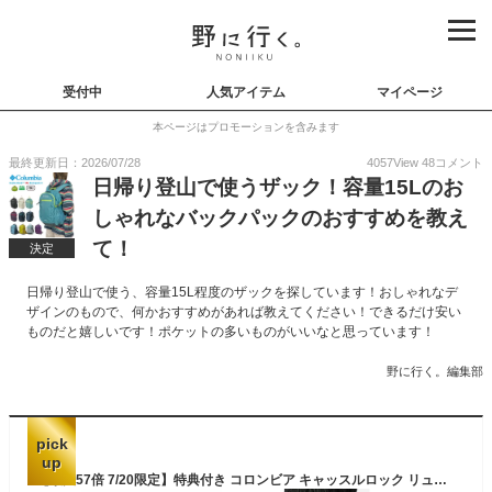
受付中
人気アイテム
マイページ
本ページはプロモーションを含みます
最終更新日：2026/07/28
4057
View
48
コメント
日帰り登山で使うザック！容量15Lのお
しゃれなバックパックのおすすめを教え
て！
決定
日帰り登山で使う、容量15L程度のザックを探しています！おしゃれなデ
ザインのもので、何かおすすめがあれば教えてください！できるだけ安い
ものだと嬉しいです！ポケットの多いものがいいなと思っています！
野に行く。編集部
pick
up
【最大57倍 7/20限定】特典付き コロンビア キャッスルロック リュック バックパック デイパック 15L 軽量 撥水 オムニシールド 登山 登山用リュック ハイキング メンズ レディース Columbia PU8664