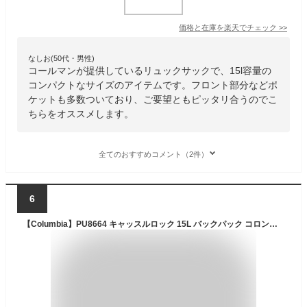
価格と在庫を
楽天
でチェック
>>
なしお(50代・男性)
コールマンが提供しているリュックサックで、15l容量の
コンパクトなサイズのアイテムです。フロント部分などポ
ケットも多数ついており、ご要望ともピッタリ合うのでこ
ちらをオススメします。
全てのおすすめコメント（2件）
6
【Columbia】PU8664 キャッスルロック 15L バックパック コロンビア メンズ レディース ブランド 通勤 通学 アウトドア 登山 ハイキング ピクニック シンプル カジュアル デイリー ロゴ ベーシック 軽量 撥水 プレゼント ギフト