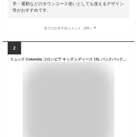
学・通勤などのタウンユース使いとしても使えるデザイン
性がおすすめです。
全てのおすすめコメント（6件）
2
リュック Columbia コロンビア キッズ レディース 15L バックパック 小学生 男の子 女の子 ジュニア A4 撥水 軽量 丈夫 小さめ レインカバー付き PU8664 キャッスルロック リュックサック 中学生 通学 おしゃれ アウトドア ブランド 登山 ハイキング レジャー 黒 ブラック