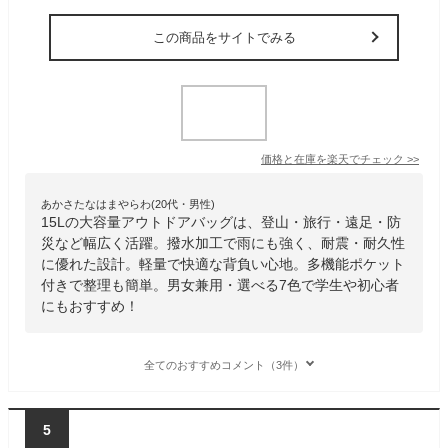
この商品をサイトでみる
価格と在庫を
楽天
でチェック
>>
あかさたなはまやらわ(20代・男性)
15Lの大容量アウトドアバッグは、登山・旅行・遠足・防
災など幅広く活躍。撥水加工で雨にも強く、耐震・耐久性
に優れた設計。軽量で快適な背負い心地。多機能ポケット
付きで整理も簡単。男女兼用・選べる7色で学生や初心者
にもおすすめ！
全てのおすすめコメント（3件）
5