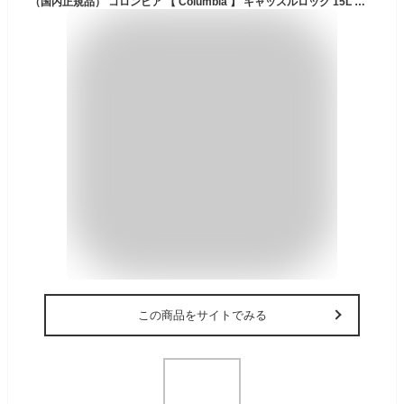
（国内正規品） コロンビア 【 Columbia 】 キャッスルロック 15L バックパック II 2025年継続モデル 【 PU8664 Castle Rock デイパック リュック バッグ アウトドア キャンプ 男性 女性 】【翌日配達対象】【メール便不可】[自社]
この商品をサイトでみる