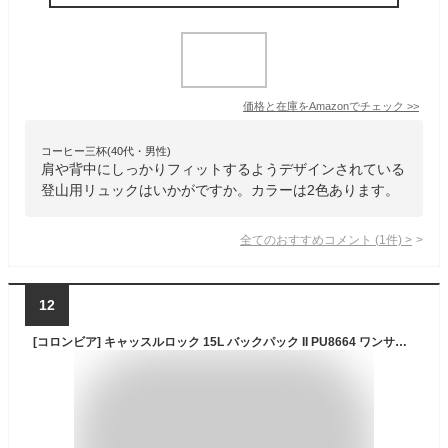
価格と在庫を
Amazon
でチェック
>>
コーヒー三杯(40代・男性)
肩や背中にしっかりフィットするようデザインされている
登山用リュックはいかがですか。カラーは2色あります。
全てのおすすめコメント
(
1
件)
>
12
[コロンビア] キャッスルロック 15L バックパック II PU8664 ワンサイズ Collegiate Navy Pattern