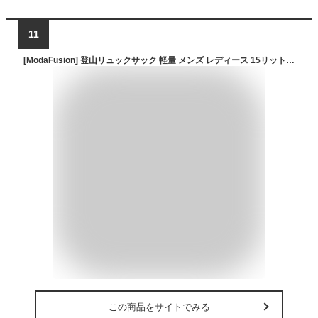
11
[ModaFusion] 登山リュックサック 軽量 メンズ レディース 15リットル 防水 耐久 トレッキング サイクリング 小型バックパック 防災リュック 旅行 通勤 アウトドア ハイキング用 スポーツ 人間工学 日帰り 多機能 男女兼用 (ブラック)
この商品をサイトでみる