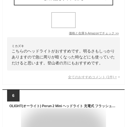
価格と在庫を
Amazon
でチェック
>>
ミカズキ
こちらのヘッドライトがおすすめです。明るさもしっかり
ありますので急に周りが暗くなった時などにも使っていた
だけると思います。登山者の方にもおすすめです。
全てのおすすめコメント
(
1
件)
>
6
OLIGHT(オーライト) Perun 2 Mini ヘッドライト 充電式 フラッシュライト 懐中電灯兼用 高輝度led 1100ルーメン 角度調整可能 IPX8防水 耐衝撃 軽量 防災 散歩 登山 アウトドア 作業 夜釣り 停電対策 5700~6700K コールド ホワイト(ブラック)