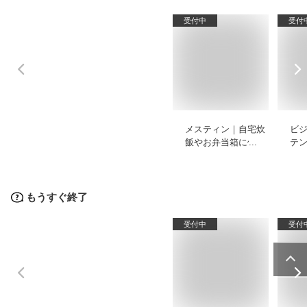
受付中
受付
メスティン｜自宅炊
ビ
飯やお弁当箱に使え
テ
る普段使い向きのお
ズ
すすめは？
もうすぐ終了
受付中
受付