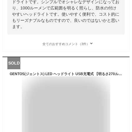
ドライトです。シンプルでオシャレなデザインになってお
り、1000ルーメンで広範囲を明るく照らし、防水の付け
やすいヘッドライトです。使いやすく便利で、コスト的に
もリーズナブルなものですので、良いのではないかと思い
ます。
全てのおすすめコメント（3件）
SOLD
GENTOS(ジェントス) LED ヘッドライト USB充電式 【明るさ270ルーメン/実用点灯1.5時間/1m防水/暖色サブLED】 専用充電池使用 オーヴァ VA-03R 登山/釣り ANSI規格準拠 楕円形広範囲照射