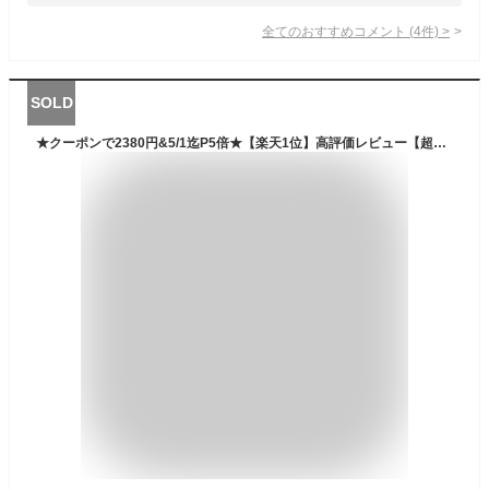
全てのおすすめコメント
(
4
件)
>
SOLD
★クーポンで2380円&5/1迄P5倍★【楽天1位】高評価レビュー【超高輝度 5200ルーメン】ヘッドライト LED 充電式 LEDヘッドランプ 90°角度調整可能 ヘルメットライト ズーム機能 IPX65防水 防災 四つモード 調整可能 超明るい 軽量 作業灯 懐中電灯 登山 キャンプ ギフト