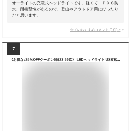
オーライトの充電式ヘッドライトです。軽くてＩＰＸ８防
水、耐衝撃性があるので、登山やアウトドア用にぴったり
だと思います。
全てのおすすめコメント
(
1
件)
>
7
《お得な♪25％OFFクーポン5日23:59迄》 LEDヘッドライト USB充電式 Type-C 高輝度 5種点灯モード ヘッドランプ アウトドア用 人感センサー 電池残量指示 釣り ライト ヘルメットライト 登山 キャンプ 散歩 作業用 釣り工事 キャンプ 災害