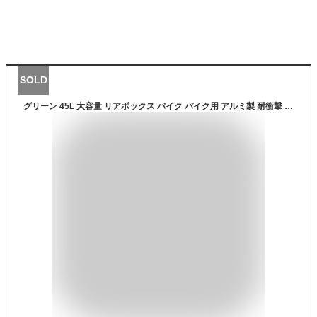
SOLD
グリーン 45L 大容量 リアボックス バイク バイク用 アルミ製 耐衝撃 トップケース リアケース バイクキャリー 着脱可能 鍵付 汎用 バイク 大型 大容量 トップケ ース 収納 アルミ ハードケース パー ツ カスタム バイク用 鍵付き 鍵付 汎用 防水8級 防塵6級 取寄せ