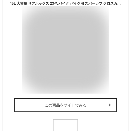
45L 大容量 リアボックス 23色 バイク バイク用 スパーカブ クロスカブ CT125 防水 耐衝撃 トップケース リアケース バイクキャリー 着脱可能 鍵付 汎用 ハンターカブ ビーノ タクト・ベーシック／タクト アドレスV50 ジョグ／ジョグデラックス 【取り寄せ】
この商品をサイトでみる