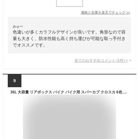
価格と在庫を
楽天
でチェック
>>
みゅー
色違いが多くカラフルデザインが良いです。角形なので容
量も大きく、防水性能も高く持ち運びが可能な取っ手付き
でオススメです。
全てのおすすめコメント
(
1
件)
>
9
36L 大容量 リアボックス バイク バイク用 スパーカブ クロスカ 6色 防水 原付 スクーター 耐衝撃 トップケース リアケース バイクキャリー 着脱可能 鍵付 汎用 ハンターカブ 取寄せ