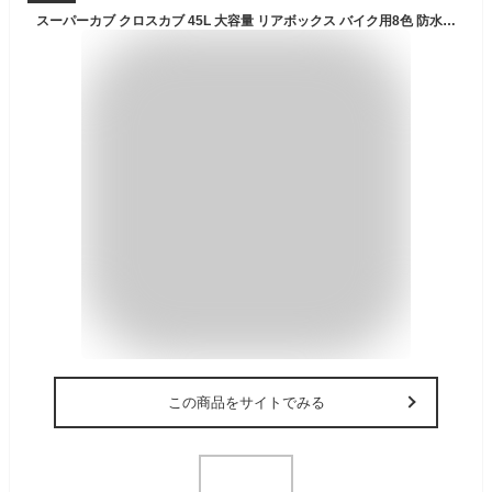
スーパーカブ クロスカブ 45L 大容量 リアボックス バイク用8色 防水 耐衝撃 トップケース リアケース バイクキャリー 着脱可能 鍵付 汎用 原付バイク【取り寄せ】
この商品をサイトでみる