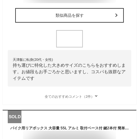
類似商品を探す
天津飯に転身(20代・女性)
持ち運びに特化した大きめサイズのこちらをおすすめしま
す。お値段もお手ごろかと思いますし、コスパも抜群なア
イテムです
全てのおすすめコメント（2件）
SOLD
バイク用リアボックス 大容量 55L アルミ 取付ベース付 鍵2本付 簡単脱着 フルフェイス対応 四角 バイクボックス トップケース