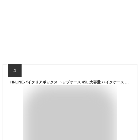
4
HI-LINEバイクリアボックス トップケース 45L 大容量 バイクケース バイクボックス IP68防水 防塵 キーロック可能 防犯対策 耐衝撃 四角 取付ベース付 バックレスト付き カラーフル 簡単着脱 汎用 オシャレ ツーリング/キャンプ/通勤/出前 ABS製