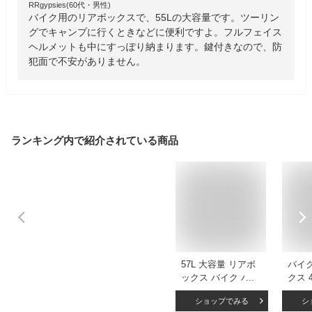
RRgypsies(60代・男性)
バイク用のリアボックスで、55Lの大容量です。ツーリン
グでキャンプに行くときなどに便利ですよ。フルフェイス
ヘルメットも中にすっぽり納まります。鍵付きなので、防
犯面で不安がありません。
ランキング内で紹介されている商品
57L 大容量 リアボ
バイ
ックス バイク バイ
クス 
ク用 スパーカブ ク
イク
ショップでみる
シ
ロスカブ 6色 防水
プケ