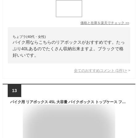
価格と在庫を
楽天
でチェック
>>
ちょプラ(40代・女性)
バイク用ならこちらのリアボックスがおすすめです。たっ
ぷり40Lあるのでたくさん収納出来ますよ。ブラックで格
好いいです。
全てのおすすめコメント
(
1
件)
>
13
バイク用 リアボックス 45L 大容量 バイクボックス トップケース フルフェイス対応 バイク バイク用 スパーカブ クロスカ ABS材質 23色 防水 防塵 取付ベース付 耐衝撃 トップケース リアケース バイクキャリー 着脱可能 鍵付 汎用