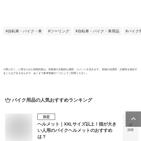
耐衝撃 トップケー
イス対
ス リアケース バイ
イク用
クキャリー 着脱可
ター 
能 鍵付 汎用 ハンタ
ロスカ
ーカブ【取り寄せ】
色 防
自転車・バイク・車
ツーリング
自転車・バイク・車用品
バイク
ース付
プケ
ス 
着脱可
※
野に行く。
に寄せられた投稿内容は、投稿者の主観的な感想・コメントを含みます。 投稿の信憑性・正確性を保証す
ることはできませんので、あくまで参考情報の一つとしてご利用ください。
バイク用品
の人気おすすめランキング
決定
ヘルメット｜XXLサイズ以上！頭が大き
47
い人用のバイクヘルメットのおすすめ
回答
は？