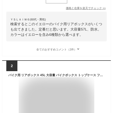
価格と在庫を
楽天
でチェック
>>
ＹＳＬＡＩＷ６(60代・男性)
検索するとこのイエローのバイク用リアボックスがいくつ
も出てきました。定番だと思います。大容量57L、防水。
カラーはイエローを含み6種類から選べます。
全てのおすすめコメント（2件）
2
バイク用 リアボックス 45L 大容量 バイクボックス トップケース フルフェイス対応 バイク バイク用 原付 スクーター スパーカブ クロスカ ABS材質 5色 防水 防塵 取付ベース付 耐衝撃 トップケース リアケース バイクキャリー 着脱可能 鍵付 汎用