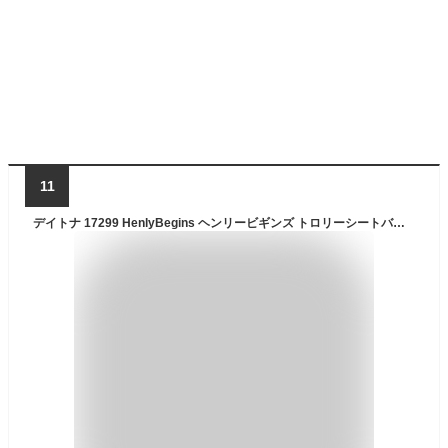
11
デイトナ 17299 HenlyBegins ヘンリービギンズ トロリーシートバッグ DH-746 530×320×300mm 4kg かばん 鞄 カバン 旅行 トラベルバック キャンプ キャンプツーリング キャスター付き キャリーケース キャリーバック