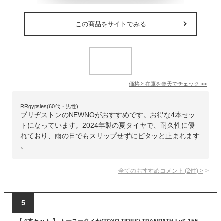
この商品をサイトでみる
価格と在庫を
楽天
でチェック
>>
RRgypsies(60代・男性)
ブリヂストンのNEWNOがおすすめです。お得な4本セッ
トになっています。2024年製の夏タイヤで、耐久性に優
れており、雨の日でもスリップせずにピタッと止まれます
。
全てのおすすめコメント
(
2
件)
>
5
【 4本セット 】 トーヨータイヤ(TOYO TIRES) TRANPATH LuK 155/65R14 75H