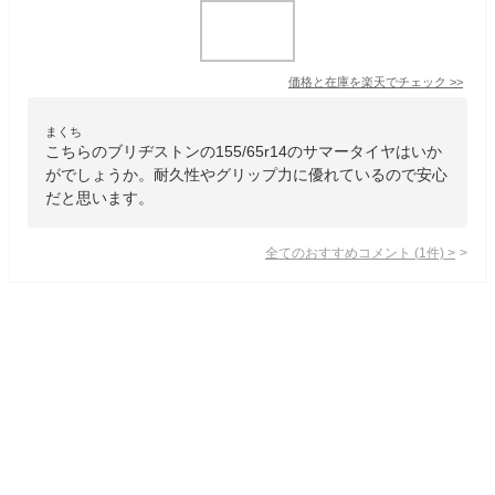
価格と在庫を
楽天
でチェック
>>
まくち
こちらのブリヂストンの155/65r14のサマータイヤはいか
がでしょうか。耐久性やグリップ力に優れているので安心
だと思います。
全てのおすすめコメント
(
1
件)
>