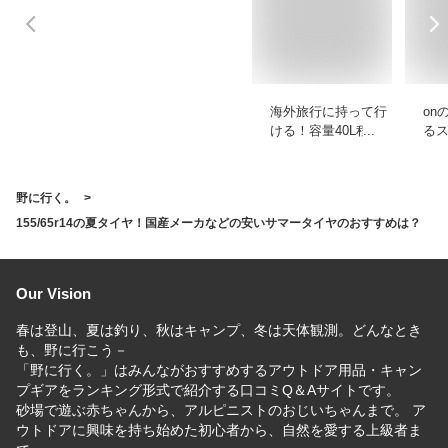
海外旅行に持って行
on
ける！容量40L程度
る
のバックパックのお
ゃ
すすめを教えて！
カ
え
野に行く。
155/65r14の夏タイヤ！国産メーカなどの安いサマータイヤのおすすめは？
Our Vision
春は登山、夏は釣り、秋はキャンプ、冬は天体観測。どんなとき
も、野に行こう－
「野に行く。」はみんながおすすめするアウトドア用品・キャン
プギアをランキング形式で紹介する口コミQ＆Aサイトです。
砂場で遊ぶ赤ちゃんから、アルピニストのおじいちゃんまで。 ア
ウトドアに興味を持ち始めた初心者から、自然を愛する上級者ま