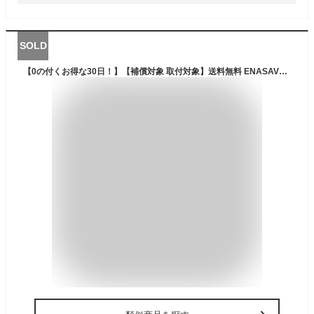
SOLD
【0の付くお得な30日！】【補償対象 取付対象】送料無料 ENASAVE EC204 155/65R14 75S 4本セット 新品夏タイヤ ダンロップ DUNLOP エナセーブ