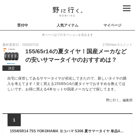
受付中
人気アイテム
マイページ
本ページはプロモーションを含みます
最終更新日：2026/07/20
1746
View
5
コメント
155/65r14の夏タイヤ！国産メーカなど
の安いサマータイヤのおすすめは？
決定
自宅に保管してあるサマータイヤが劣化してきたので、新しいタイヤの購
入を考えてます！安く買える155/65r14の夏タイヤでおすすめを教えてほ
しいです。お得に買える4本セットや国産メーカなどで探してます。
野に行く。編集部
1
155/65R14 75S YOKOHAMA ヨコハマ S306 夏サマータイヤ 単品4本価格《送料無料》【取付対象】