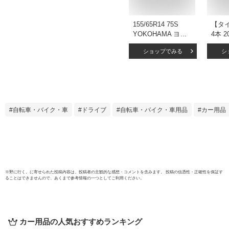
155/65R14 75S
【タ
YOKOHAMA ヨコ
4本 
ハマ S306 夏サマー
ータ
ショップでみる
シ
タイヤ 単品4本価格
155/
《送料無料》【取付
リヂ
対象】
ア NH
BRID
ECOP
自転車・バイク・車
ドライブ
自転車・バイク・車用品
カー用品
※
野に行く。
に寄せられた投稿内容は、投稿者の主観的な感想・コメントを含みます。 投稿の信憑性・正確性を保証す
ることはできませんので、あくまで参考情報の一つとしてご利用ください。
カー用品
の人気おすすめランキング