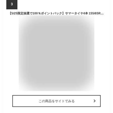
3
【5/25限定抽選で100％ポイントバック】サマータイヤ4本 155/65R14 75H 14インチ ブリヂストン エコピア NH200C # 正規品 BRIDGESTONE ECOPIA NH200C 新品
この商品をサイトでみる