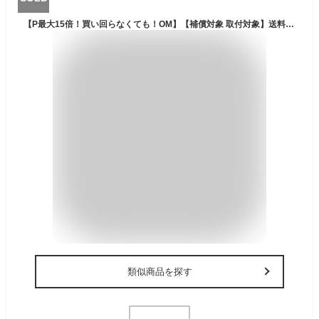
【P最大15倍！買い回らなくても！OM】【補償対象 取付対象】送料無料 ENASAVE EC204 155/65R14 75S 4本セット 新品夏タイヤ ダンロップ DUNLOP エナセーブ
類似商品を探す