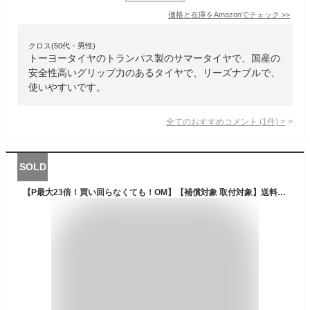
価格と在庫を
Amazon
でチェック
>>
クロス(50代・男性)
トーヨータイヤのトランパス製のサマータイヤで、国産の
安全性高いグリップ力のあるタイヤで、リーズナブルで、
使いやすいです。
全てのおすすめコメント
(
1
件)
>
SOLD
【P最大23倍！買い回らなくても！OM】【補償対象 取付対象】送料無料 BluEarth-Es ES32 155/65R14 75S 4本セット 新品夏タイヤ ヨコハマ YOKOHAMA ブルーアース