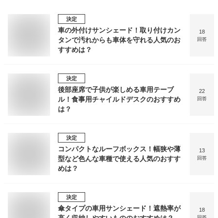
決定
車の外付けサンシェード！取り付けカン
18
タンで汚れからも車体を守れる人気のお
回答
すすめは？
決定
後部座席で子供が楽しめる車用テーブ
22
ル！食事用チャイルドデスクのおすすめ
回答
は？
決定
コンパクトなルーフボックス！幅狭や薄
13
型など色んな車種で使える人気のおすす
回答
めは？
決定
傘タイプの車用サンシェード！遮熱率が
18
回答