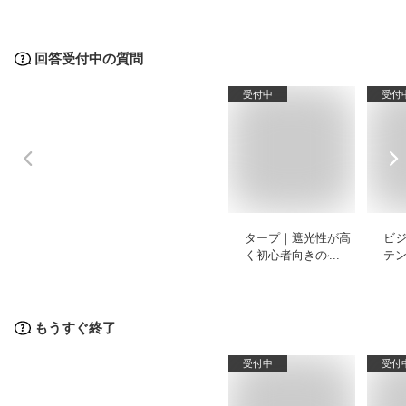
回答受付中の質問
受付中
受付
タープ｜遮光性が高
ビ
く初心者向きのヘキ
テ
サやレクタなどのお
ィ
すすめは？
め
もうすぐ終了
受付中
受付