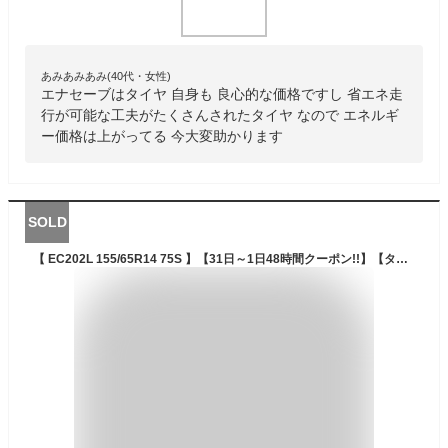
あみあみあみ(40代・女性)
エナセーブはタイヤ 自身も 良心的な価格ですし 省エネ走
行が可能な工夫がたくさんされたタイヤ なので エネルギ
ー価格は上がってる 今大変助かります
SOLD
【 EC202L 155/65R14 75S 】【31日～1日48時間クーポン!!】【タイヤ交換対象】14インチ サマータイヤ 単品4本価格 ダンロップ夏タイヤ DUNLOP EC202L 155/65-14【送料無料】