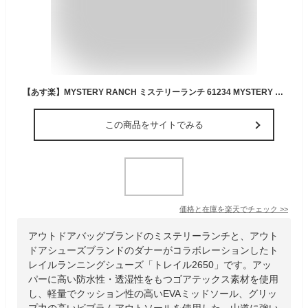
【あす楽】MYSTERY RANCH ミステリーランチ 61234 MYSTERY RANCH × Danner TRAIL 2650 （ミステリーランチ × ダナー トレイル）【正規取扱店】【クーポン対象外】【T】｜メンズ シューズ 靴 アウトドア キャンプ 登山 トレラン ブランド おしゃれ
この商品をサイトでみる
価格と在庫を
楽天
でチェック
>>
アウトドアバッグブランドのミステリーランチと、アウト
ドアシューズブランドのダナーがコラボレーションしたト
レイルランニングシューズ「トレイル2650」です。アッ
パーに高い防水性・透湿性をもつゴアテックス素材を使用
し、軽量でクッション性の高いEVAミッドソール、グリッ