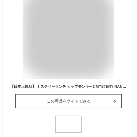
【日本正規品】 ミステリーランチ ヒップモンキー2 MYSTERY RANCH HIP MONKEY 2 ボディバッグ ウエストバッグ ミリタリー 斜めがけバッグ メンズ レディース 大きめ ナイロン 8L フェス
この商品をサイトでみる