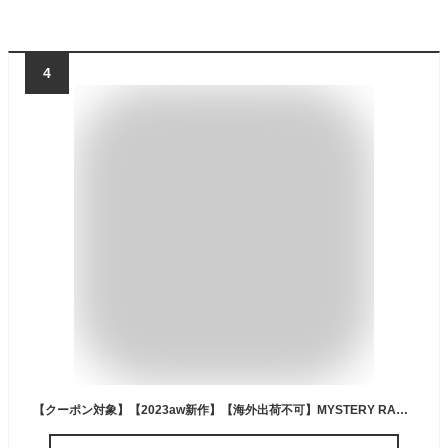
4
【クーポン対象】【2023aw新作】【海外出荷不可】MYSTERY RANCH ミステリーランチ 100D コーデュラ ミニリップストップナイロン パッカブル デイパック “IN＆OUT 19” in-and-out-19-ms