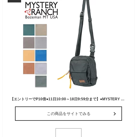
【エントリーでP10倍●11日10:00～18日9:59分まで】●MYSTERY RANCH ミステリーランチ ディストリクト2 19761508 【ショルダーバック/ヒップパック/カバン/アウトドア】
この商品をサイトでみる