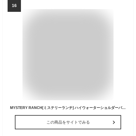
16
MYSTERY RANCH[ミステリーランチ] ハイウォーターショルダーバッグ [19761477] ショルダーバック・防水バッグ・ウォーターアクティビティ・パドルボード・サップ・ミリタリーバッグ・MEN'S/LADY'S [2023SS]
この商品をサイトでみる