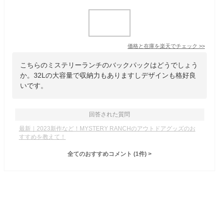
価格と在庫を
楽天
でチェック
>>
こちらのミステリーランチのバックパックはどうでしょう
か。32Lの大容量で収納力もありますしデザインも格好良
いです。
回答された質問
最新｜2023新作など！MYSTERY RANCHのアウトドアグッズのお
すすめを教えて！
全てのおすすめコメント
(
1
件)
>