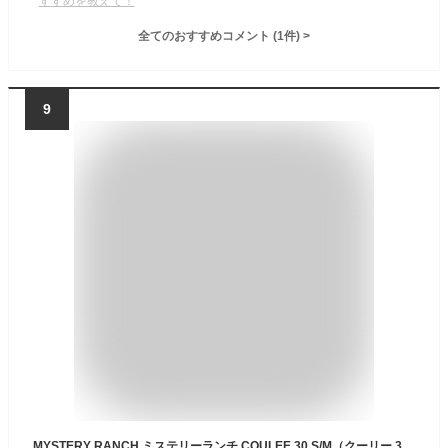
すすめを教えて！
全てのおすすめコメント
(
1
件)
>
9
MYSTERY RANCH ミステリーランチ COULEE 30 S/M（クーリー 30）【正規取扱店】【Sx】【T】｜メンズ リュック バックパック アウトドア ブランド 大容量 黒 ブラック アウトドア 登山 キャンプ 旅行 デザイン おしゃれ 秋 冬 敬老の日