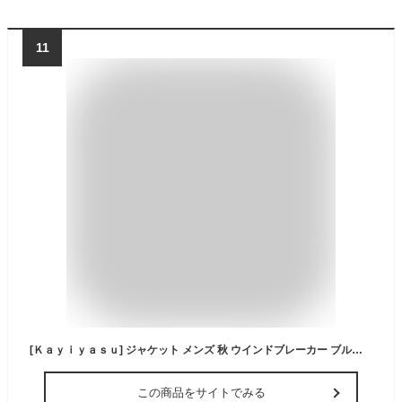
11
[Ｋａｙｉｙａｓｕ] ジャケット メンズ 秋 ウインドブレーカー ブルゾン カジュアル マウンテンパーカー 防風 軽量 大きいサイズ フード付き アウトドア トップス M-3XL 登山 無地 おしゃれ 春(3XL ブラック)
この商品をサイトでみる