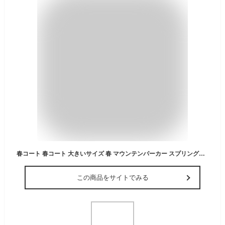
春コート 春コート 大きいサイズ 春 マウンテンパーカー スプリングコート 入学式 シングル アウター マンパ 秋 ライトアウター 卒業式 ノーカラージャケット コート レディース 結婚式 シンプル 大人 女性 通勤 仕事 小さいサイズ ビジネス
この商品をサイトでみる