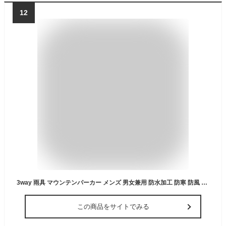
12
3way 雨具 マウンテンパーカー メンズ 男女兼用 防水加工 防寒 防風 春 秋 冬 フード付き 黒 グレー ネイビー オフホワイト 裏地あり 裏起毛 ジャケット アウター バイカラー きれいめ 暖かい 厚手 通勤 dg041m3
この商品をサイトでみる