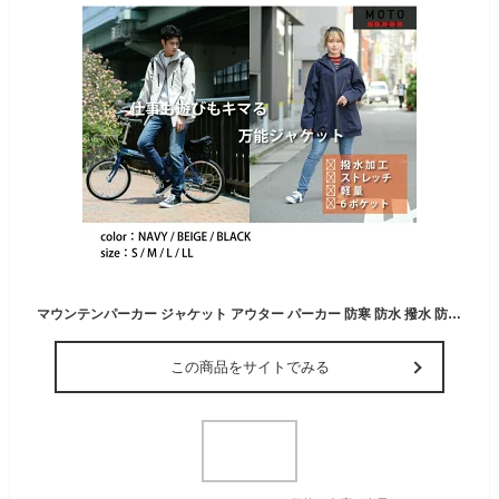
マウンテンパーカー ジャケット アウター パーカー 防寒 防水 撥水 防風 ストレッチ 軽量 3層構造 パッカブル 大量収納ポケット 止水ファスナー 多機能 アウトドア ビジネス 通勤 サイクリング カジュアル メンズ レディース ユニセックス 秋冬 ネイビー ベージュ ブラック
この商品をサイトでみる