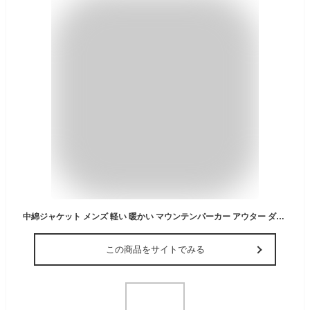
中綿ジャケット メンズ 軽い 暖かい マウンテンパーカー アウター ダウンジャケット フェイクダウン 中綿 フード付き 軽量 ビジネス カジュアル 秋冬 ジャケット ショート 防寒 保温 通勤 自転車 通学 防風 撥水 透湿 40代 50代 60代 ブラック/黒/グレージュ/ベージュ M/L/LL
この商品をサイトでみる