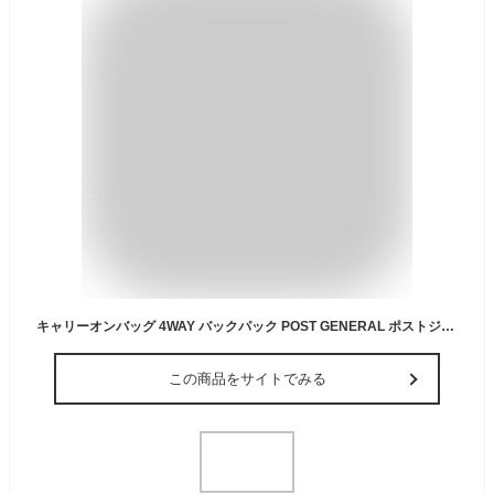
キャリーオンバッグ 4WAY バックパック POST GENERAL ポストジェネラル ショルダーバッグ ハンドバッグ リュック 肩掛け 斜め掛け 通勤 出張 旅行 カバン 撥水 軽い 便利 シンプル おしゃれ A4ファイル PC収納 タブレット 大容量 便利 メンズ 男性 ビジネス 64699
この商品をサイトでみる