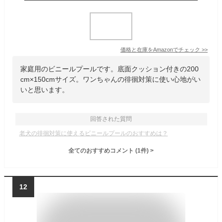
価格と在庫を
Amazon
でチェック
>>
家庭用のビニールプールです。底面クッション付きの200
cm×150cmサイズ。ワンちゃんの徘徊対策に使い心地がい
いと思います。
回答された質問
老犬の徘徊対策に使えるビニールプールのおすすめは？
全てのおすすめコメント
(
1
件)
>
12