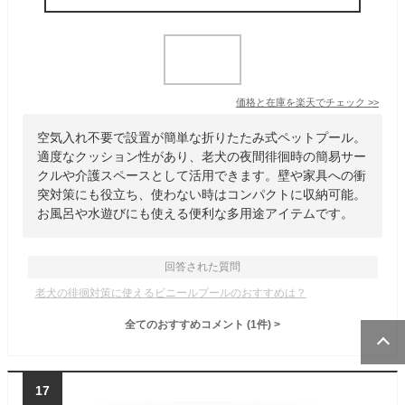
価格と在庫を
楽天
でチェック
>>
空気入れ不要で設置が簡単な折りたたみ式ペットプール。
適度なクッション性があり、老犬の夜間徘徊時の簡易サー
クルや介護スペースとして活用できます。壁や家具への衝
突対策にも役立ち、使わない時はコンパクトに収納可能。
お風呂や水遊びにも使える便利な多用途アイテムです。
回答された質問
老犬の徘徊対策に使えるビニールプールのおすすめは？
全てのおすすめコメント
(
1
件)
>
17