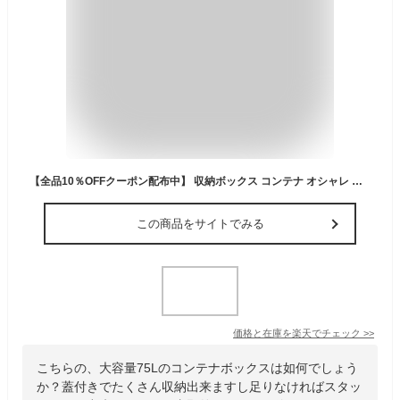
【全品10％OFFクーポン配布中】 収納ボックス コンテナ オシャレ コンテナボックス フタ付き おしゃれ ふた付き 蓋付き プラスチック boxコンテナ 75L アウトドア ベランダ 屋外 屋内 大容量 Thor Large Totes With Lid(ソー ラージ トート ウィズ リッド)
この商品をサイトでみる
価格と在庫を
楽天
でチェック
>>
こちらの、大容量75Lのコンテナボックスは如何でしょう
か？蓋付きでたくさん収納出来ますし足りなければスタッ