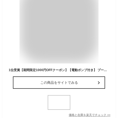
1位受賞【期間限定1000円OFFクーポン】【電動ポンプ付き】 プール ビニールプール 子供用 子ども用 子供 大型 小さい 家庭用プール ファミリープール キッズ ビック 大きい 庭 ベージュ エアープール おしゃれ かわいい 水遊び ベランダ
この商品をサイトでみる
価格と在庫を
楽天
でチェック
>>