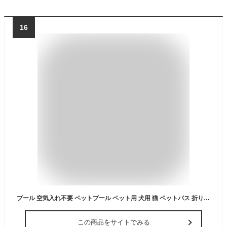
16
プール 空気入れ不要 ペットプール ペット用 犬用 猫 ペットバス 折りたたみ 小さめ 100cm 80cm 60cm 安い ビニールプール ワンタッチ ベランダ 折りたたみ式 折り畳みプール バスグッズ バスタブ 丸型 円形 サークルタイプ 水遊び お風呂 レジャー 介護 老犬 庭 23c26-mcv0
この商品をサイトでみる