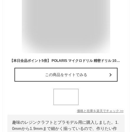
【本日全品ポイント5倍】 POLARIS マイクロドリル 精密ドリル 10本組 (1.0-1.9mm) POLARIS3572 極細 電動 ピンバイス ミニルーター用 ビット レジン プラモデル 模型 アクリルなどの穴あけに
この商品をサイトでみる
価格と在庫を
楽天
でチェック
>>
趣味のレジンクラフトとプラモデル用に購入しました。1.
0mmから1.9mmまで細かく揃っているので、作りたい作