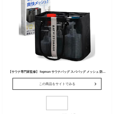
【サウナ専門家監修】 fogman サウナバッグ スパバッグ メッシュ 防水 銭湯 温泉 お風呂セット 持ち運び ジム 旅行 (ブラック)
この商品をサイトでみる