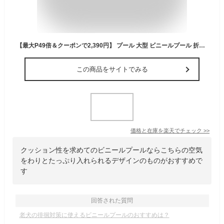
【最大P49倍＆クーポンで2,390円】 プール 大型 ビニールプール 折りたたみ 水遊び 150〜260cm 1〜5人用 修理パッチ付 空気入れ付 大型プール ジャンボプール ガーデンプール ファミリープール 子供用 家庭用 屋外用 長方形 キッズ 大人 送料無料
この商品をサイトでみる
価格と在庫を
楽天
でチェック
>>
クッション性を求めてのビニールプールならこちらの空気
をわりとたっぷり入れられるデザインのものがおすすめで
す
回答された質問
老犬の徘徊対策に使えるビニールプールのおすすめは？