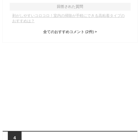
回答された質問
剥がしやすいコロコロ！室内の掃除が手軽にできる高粘着タイプの
おすすめは？
全てのおすすめコメント
(
2
件)
>
4