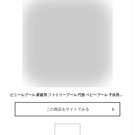
ビニールプール 家庭用 ファミリープール 円形 ベビープール 子供用プール エアポンプ付き 4サイズ 3カラー 水遊び ボールプール 赤ちゃん キッズ 屋外 室内 厚手 大型 小型 おしゃれ 夏
この商品をサイトでみる