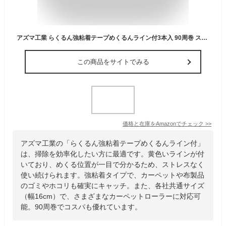
アズマ工業 らくるん強粘着テープめくるんライン付3本入 90周巻 スペアテープ めくり位置をみつけやすい黄色いライン カーペットローラー 各社共通サイズ 幅16cm
この商品をサイトでみる
価格と在庫を
Amazon
でチェック
>>
アズマ工業の「らくるん強粘着テープめくるんライン付」
は、掃除を効率化したい方に最適です。黄色いラインが付
いており、めくる位置が一目で分かるため、ストレスなく
使い続けられます。強粘着タイプで、カーペットや布製品
のゴミやホコリも確実にキャッチ。また、各社共通サイズ
（幅16cm）で、さまざまなカーペットローラーに対応可
能。90周巻でコスパも優れています。