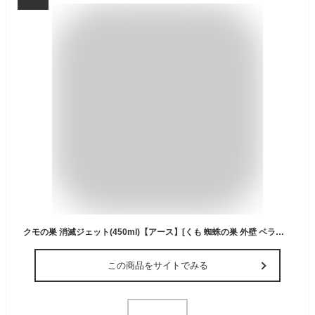
クモの巣 消滅ジェット(450ml)【アース】[くも 蜘蛛の巣 外壁 ベランダ 殺虫剤 駆除 スプレー]
この商品をサイトでみる