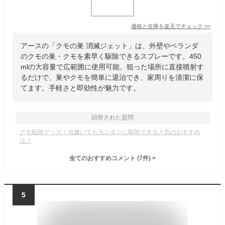
価格と在庫を
楽天
でチェック
>>
アースの「クモの巣 消滅ジェット」は、外壁やベランダ
のクモの巣・クモを素早く駆除できるスプレーです。450
mlの大容量で広範囲に使用可能。狙った場所に直接噴射す
るだけで、巣やクモを簡単に退治でき、家周りを清潔に保
てます。手軽さと即効性が魅力です。
回答された質問
クモ駆除グッズ！虫嫌いでもカンタンに駆除できる人気のおすすめ
は？
全てのおすすめコメント
(
7
件)
>
5