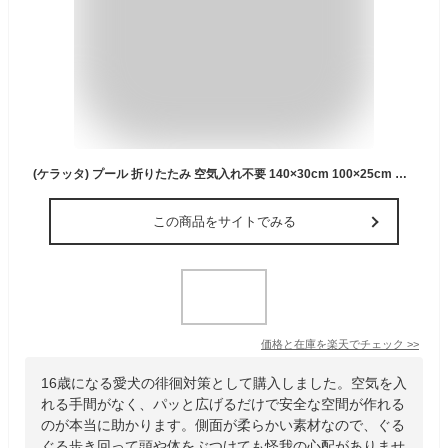
(ケラッタ) プール 折りたたみ 空気入れ不要 140×30cm 100×25cm ビニールプール 水遊び 丸型 円形 ベビー 子供 子ども こども 赤ちゃん ファミリー 折りたたみ 折り畳み 折畳み 家庭用 夏 コンパクト かわいい ボールプール 砂遊び
この商品をサイトでみる
価格と在庫を
楽天
でチェック
>>
16歳になる愛犬の徘徊対策として購入しました。空気を入
れる手間がなく、パッと広げるだけで安全な空間が作れる
のが本当に助かります。側面が柔らかい素材なので、ぐる
ぐる歩き回って頭や体をぶつけても怪我の心配がありませ