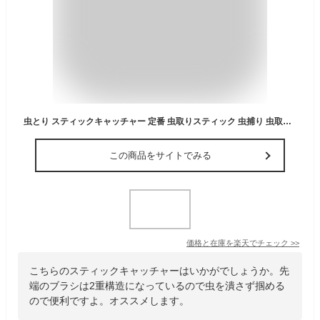
虫とり スティックキャッチャー 定番 虫取りスティック 虫捕り 虫取り スティック キャッチャー 触らずとれる 回収 虫 つかむ 撤去 グリップを握る 握りやすい キャップ 収納 ブラシ 2重構造 シンプル ゴキブリ クモ 害虫 つぶさない 便利
この商品をサイトでみる
価格と在庫を
楽天
でチェック
>>
こちらのスティックキャッチャーはいかがでしょうか。先
端のブラシは2重構造になっているので虫を潰さず掴める
ので便利ですよ。オススメします。