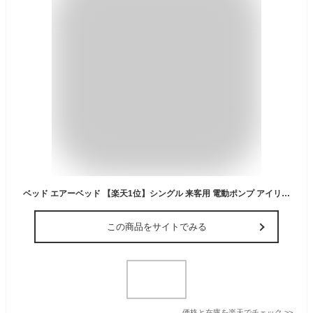
ベッド エアーベッド 【楽天1位】シングル 来客用 電動ポンプ アイリスオーヤマ【レビュー評価★4以上】エアベッド マットレス キャンプ アウトドア 車中泊 防災 電動式 コンパクト 収納付き 収納バッグ 硬め やわらか 持ち運び簡単PEAB-250S
この商品をサイトでみる
価格と在庫を
楽天
でチェック
>>