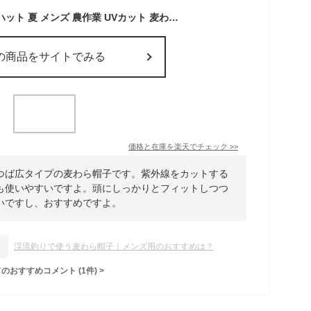
麦わら帽子 ストローハット 夏 メンズ 農作業 UVカット 麦わら UV対策 中折れハット ぼうし カウボーイハット ガーデニング 日よけ つば広 レディース 釣り ゴルフ 紫外線 折りたたみ 帽子 ペーパーハット 父の日 春 帽子
の商品をサイトでみる
価格と在庫を
楽天
でチェック
>>
つば広タイプの麦わら帽子です。紫外線をカットする
も使いやすいですよ。頭にしっかりとフィットしつつ
いですし、おすすめですよ。
渓流釣りで使う麦わら帽子｜メンズ用のおすすめは？
てのおすすめコメント
(
1
件)
>