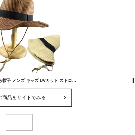
折りたたみ可能 麦わら帽子 メンズ キッズ UVカット ストローハット 夏 つば広 日除け 中折れ 大きいサイズ 大人 子供 男の子 紫外線対策 折り畳み 日よけ帽子 ビーチ 海 農作業 草刈り アウトドア 62cm 63cm
の商品をサイトでみる