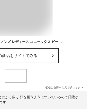
ライフガードハット2 メンズ レディース ユニセックス ビーチドデイズ 公式 BEACHED DAYS 帽子 麦わら帽子 ハット あご紐 つば広 男性 女性 男女兼用 サーフィン ビーチ 釣り海水浴 キャンプ アウトドア 農作業 農業 ストラップ フェス
の商品をサイトでみる
価格と在庫を
楽天
でチェック
>>
とにかく広く 顔を覆うようについているので日陰が
ます