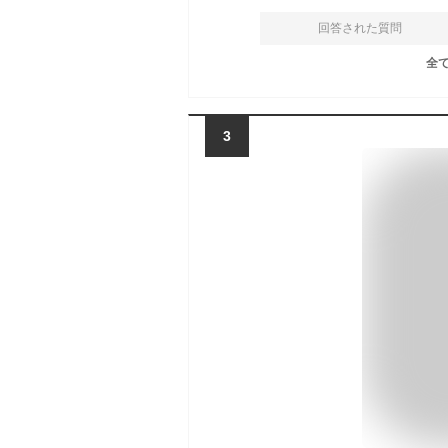
回答された質問
全
3