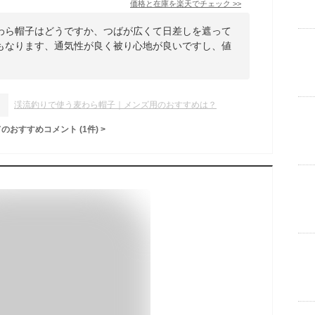
価格と在庫を
楽天
でチェック
>>
わら帽子はどうですか、つばが広くて日差しを遮って
もなります、通気性が良く被り心地が良いですし、値
渓流釣りで使う麦わら帽子｜メンズ用のおすすめは？
てのおすすめコメント
(
1
件)
>