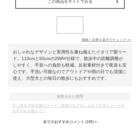
この商品をサイトでみる
価格と在庫を
楽天
でチェック
>>
おしゃれなデザインと実用性を兼ね備えたイタリア製リー
ド。110cmと50cmの2WAY仕様で、散歩中の距離調整が
しやすく、手首への負担も軽減。反射素材付きで夜道も安
心です。手洗い可能なのでアウトドアや雨の日でも清潔に
使え、大型犬との毎日の散歩にもおすすめです。
回答された質問
引っ張る大型犬用のリード！肩掛けなどおしゃれで丈夫なリードの
おすすめを教えて！
全てのおすすめコメント
(
2
件)
>