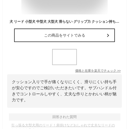
犬 リード 小型犬 中型犬 大型犬 滑らない グリップ力 クッション持ち手 多機能 ショートリード サブハンドル付き おしゃれ 北欧 水玉 ドット 花柄 ポップ すず工房 SUZUKOUBOU多機能シングルリード FABRICシリーズ ガーリー
この商品をサイトでみる
価格と在庫を
楽天
でチェック
>>
クッション入りで手が痛くなりにくく、滑りにくい持ち手
が安心ですのでご検討いただきたいです。サブハンドル付
きでコントロールしやすく、丈夫な作りとかわいい柄が魅
力です。
回答された質問
引っ張る大型犬用のリード！肩掛けなどおしゃれで丈夫なリードの