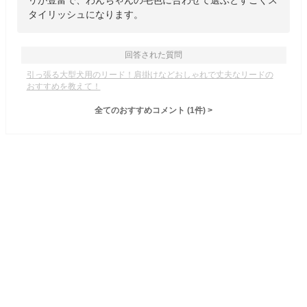
リが豊富で、わんちゃんの毛色に合わせて選ぶとすごくス
タイリッシュになります。
回答された質問
引っ張る大型犬用のリード！肩掛けなどおしゃれで丈夫なリードの
おすすめを教えて！
全てのおすすめコメント
(
1
件)
>