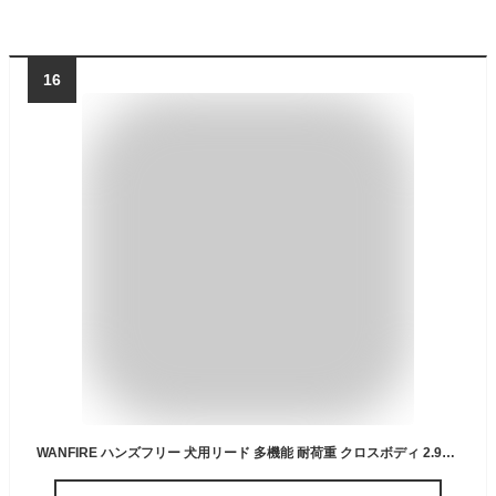
16
WANFIRE ハンズフリー 犬用リード 多機能 耐荷重 クロスボディ 2.9m （9.5 ft）車用安全バックル付き 中型・大型犬用 for Medium and Large Dogs 散歩・ジョギング・トレーニング (グレー 1.8-2.9m)