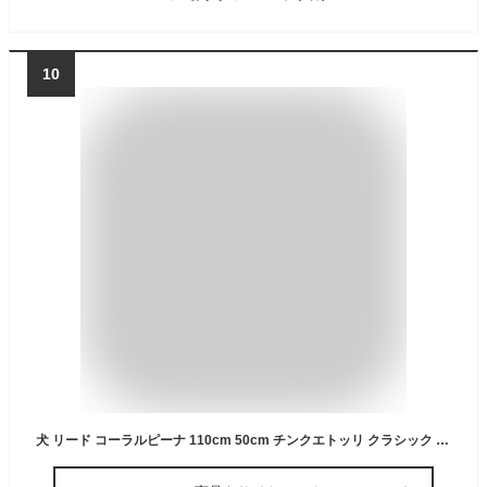
10
犬 リード コーラルピーナ 110cm 50cm チンクエトッリ クラシック パワーミックス 小型犬 中型犬 大型犬 おしゃれ オシャレ お洒落 かわいい かっこいい 人気 反射 軽い Cinquetorri 引っ張り防止 手首の負担が少ない イタリア製 ブランド 冬 リード 散歩 手洗い可能