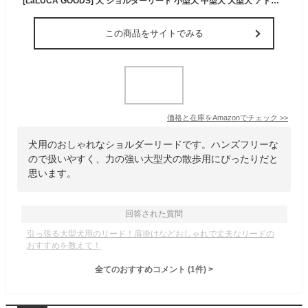
[LaLUCA GOODS] 犬 ショルダーリード 小型犬 中型犬 大型犬 アドバンスモア 01モデル ハンズフリー レッド Aセット Mサイズ
この商品をサイトでみる
価格と在庫を
Amazon
でチェック
>>
犬用のおしゃれなショルダーリードです。ハンズフリーな
ので扱いやすく、力の強い大型犬の散歩用にぴったりだと
思います。
回答された質問
引っ張る大型犬用のリード！肩掛けなどおしゃれで丈夫なリードの
おすすめを教えて！
全てのおすすめコメント
(
1
件)
>