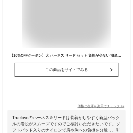
【10%OFFクーポン】犬 ハーネス リード セット 負担が少ない 簡単装着 快適 メッシュ 小型犬 中型犬 大型犬 着けやすい Truelove アウトドア 散歩 ひっぱり防止 しつけ トレーニング ナイロン ソフトパッド 新型バックル イージークリックハーネス+リードセット TLH56512
この商品をサイトでみる
価格と在庫を
楽天
でチェック
>>
Trueloveのハーネス＆リードは装着がしやすく新型バック
ルの着脱がスムーズですのでご検討いただきたいです。ソ
フトパッド入りのナイロンで肩や胸への負担を分散し、引