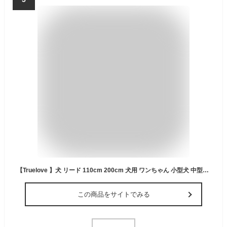
【Truelove 】犬 リード 110cm 200cm 犬用 ワンちゃん 小型犬 中型犬 おしゃれ ソフトハンドル 大型犬 定番 丈夫 スタンダードリード メール便 送料無料犬 KM516G
この商品をサイトでみる