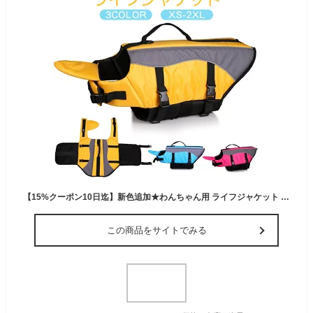
【15%クーポン10日迄】新色追加★わんちゃん用 ライフジャケット 犬 大型犬 あごのせ 小型犬 中型犬 水遊び 海 川 救命胴衣 ペット 犬用 フローティングベスト ライフベスト ペット用品 犬用ライフジャケット 犬のライフジャケット ライフジャケット 浮き輪 海水浴
この商品をサイトでみる