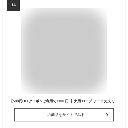
14
【500円OFFクーポンご利用で3100 円~】犬用 ロープ リード 丈夫 リード ナイロン 大型犬 おしゃれ 太め 中型 中型犬 大型 子犬 ロープタイプ ドッグリード 散歩 お出かけ トレーニング 頑丈 ストラップ 散歩用リード カラフル ナスカン 握りやすい 軽量
この商品をサイトでみる