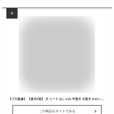
4
【プロ監修】 【楽天4冠】 犬 リード おしゃれ 中型犬 大型犬 かわいい 犬用 おすすめ 定番 頑丈 反射 長い 散歩 人気 光る 手が痛くない LaLUCA 送料無料
この商品をサイトでみる