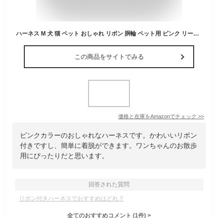
ハーネス M 犬 猫 ペット おしゃれ リボン 胴輪 ペット用 ピンク リード 付 ハーネス 可愛い 小型犬 チェック柄 小型犬 犬猫用 リボン付きリード 一体型ハーネス 散歩 しつけ用 ソフト 犬 中型犬 柴犬 簡単着脱
この商品をサイトでみる
価格と在庫を
Amazon
でチェック
>>
ピンクカラーのおしゃれなハーネスです。かわいいリボン
付きですし、簡単に着脱ができます。ワンちゃんのお散歩
用にぴったりだと思います。
回答された質問
リボン付きハーネスでおすすめはどれ？
全てのおすすめコメント
(
1
件)
>