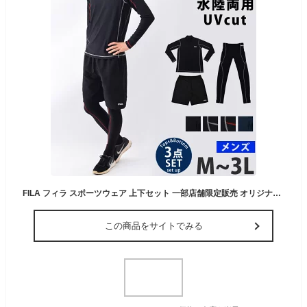
FILA フィラ スポーツウェア 上下セット 一部店舗限定販売 オリジナル ラッシュガード付き メンズ フィットネス水着 水着 3点セット 10分丈 レギンス 大きいサイズ サーフパンツ 長袖 コンプレッション M L LL 3L 420919A 送料無料 着後レビューでクーポンGET
この商品をサイトでみる