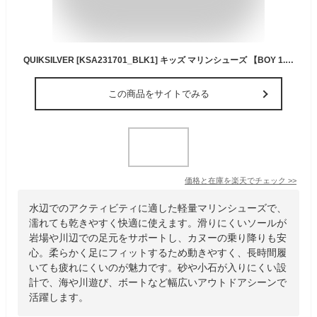
QUIKSILVER [KSA231701_BLK1] キッズ マリンシューズ 【BOY 1.5 WATER SOCKS】クイックシルバー ウォーターシューズ ユース ジュニア 子供用 男の子 ボーイズ 海水浴 川遊び シュノーケル ビーチ ボート カヌー 特に磯遊び岩場には必須! [メール便対応可]
この商品をサイトでみる
価格と在庫を
楽天
でチェック
>>
水辺でのアクティビティに適した軽量マリンシューズで、
濡れても乾きやすく快適に使えます。滑りにくいソールが
岩場や川辺での足元をサポートし、カヌーの乗り降りも安
心。柔らかく足にフィットするため動きやすく、長時間履
いても疲れにくいのが魅力です。砂や小石が入りにくい設
計で、海や川遊び、ボートなど幅広いアウトドアシーンで
活躍します。