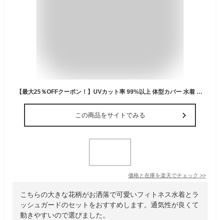
【最大25％OFFクーポン！】UVカット率 99%以上 体型カバー 水着 レディース 長袖ラッシュガードセット 5点上下セット UPF50+ フィットネス水着 セパレート かわいい 大きいサイズタンキニ ショートパンツ レギンス付き ママ水着 20代 30代 40代
この商品をサイトでみる
価格と在庫を
楽天
でチェック
>>
こちらの大きな花柄がお洒落で可愛いフィトネス水着とラ
ッシュガードのセットをおすすめします。通気性が良くて
動きやすいので選びました。