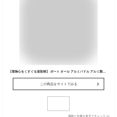
【冒険心をくすぐる迷彩柄】 ボート オール アルミパドル アルミ製パドル オール 5FT 約1525mm カモフラ 迷彩 カヌー シングルブレード サップ SUP 軽量 軽い ゴムボート 釣り カヤックパドル TRAC Outdoors Crooked Creek
この商品をサイトでみる
価格と在庫を
楽天
でチェック
>>