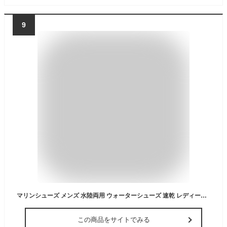
9
マリンシューズ メンズ 水陸両用 ウォーターシューズ 速乾 レディース ビーチシューズ メンズ 22.5cm 23cm 24cm 25cm 26cm 27cm 28 ビーチサンダル スポーツサンダル つま先防護 軽量 歩きやすい 沢登り カヤック カヌー 釣り フィッシング 川 海 湿地
この商品をサイトでみる