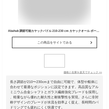
Abahub 調節可能カヤックパドル 210-230 cm カヤックオール ボートオール カヌーオール ブルーにホワイト ウェーブプリント
この商品をサイトでみる
価格と在庫を
楽天
でチェック
>>
長さ調節が210〜230cmまで自由に可能で、体型や船体に
合わせて最適なポジションに設定できます。高品質なアル
ミニウム合金シャフトとガラス繊維強化ブレードを採用し
、軽量ながら優れた耐久性と耐衝撃性を実現。さらに非対
称デザインのブレードが水流を効率よく捉え、長時間のパ
ドリングでも疲れにくく快適です。