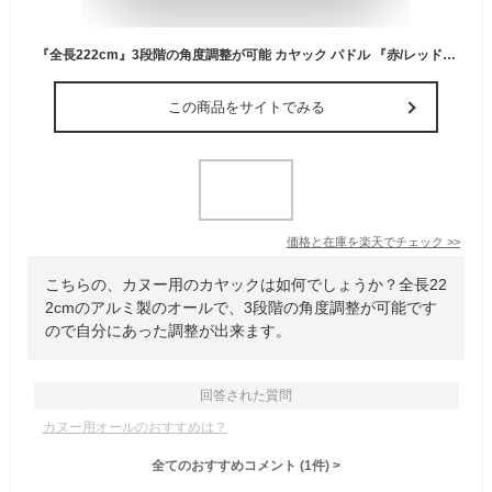
『全長222cm』3段階の角度調整が可能 カヤック パドル 『赤/レッド』ボート ゴムボート カヌー アルミ製 オール 海 川 湖 池
この商品をサイトでみる
価格と在庫を
楽天
でチェック
>>
こちらの、カヌー用のカヤックは如何でしょうか？全長22
2cmのアルミ製のオールで、3段階の角度調整が可能です
ので自分にあった調整が出来ます。
回答された質問
カヌー用オールのおすすめは？
全てのおすすめコメント
(
1
件)
>