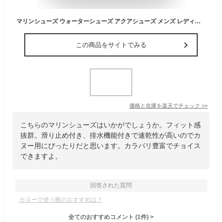
マリンシューズ ウォーターシューズ アクアシューズ メンズ レディース 男女兼用 軽量 速乾 排水機能 滑り止め 伸縮性 フィットネス ヨガ サーフ ビーチ 水泳 サーフィン カヌー 釣り ウォ
この商品をサイトでみる
価格と在庫を
楽天
でチェック
>>
こちらのマリンシューズはいかがでしょうか。フィット感
抜群。滑り止め付き、排水機能付きで速乾性が高いのでカ
ヌー用にぴったりだと思います。カラバリ豊富でチョイス
できますよ。
回答された質問
カヌーで使う靴のおすすめは？
全てのおすすめコメント
(
1
件)
>