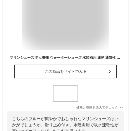
マリンシューズ 男女兼用 ウォーターシューズ 水陸両用 速乾 通気性 滑り止め 軽量 ビーチサンダル 渓流 釣り 磯遊び 潮干狩り 沢登り ダイビング ラフティング シュノーケリング カヌー カヤック 海 プール 川遊び ゴムひも 伸縮性 アウトドア マ
この商品をサイトでみる
価格と在庫を
楽天
でチェック
>>
こちらのブルーが爽やかでおしゃれなマリンシューズはい
かがでしょうか。滑り止め付き、水陸両用で吸水速乾性が