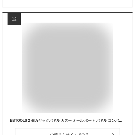
12
EBTOOLS 2 個カヤックパドル カヌー オール ボート パドル コンバーチブル 取り外し可能 アルミニウム合金 軽量 フローティング 厚みのあるリブブレード付き ボート カヤック カヌー用
この商品をサイトでみる