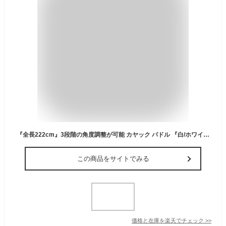
『全長222cm』3段階の角度調整が可能 カヤック パドル 『白/ホワイト』ボート ゴムボート カヌー アルミ製 オール 海 川 湖 池
この商品をサイトでみる
価格と在庫を
楽天
でチェック
>>