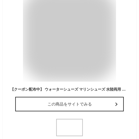
【クーポン配布中】 ウォーターシューズ マリンシューズ 水陸両用 速乾 スポーツサンダル メンズ サンダル メンズ アウトドア 24cm 25cm 26cm 27cm 28cm マリンシューズ ビーチシューズ つま先防護 軽量 歩きやすい 沢登り カヤック カヌー 釣り フィッシング 川 海 湿地
この商品をサイトでみる