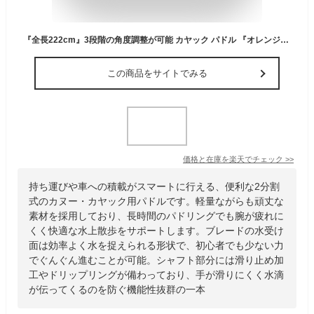
『全長222cm』3段階の角度調整が可能 カヤック パドル 『オレンジ』ボート ゴムボート カヌー アルミ製 オール 海 川 湖 池
この商品をサイトでみる
価格と在庫を
楽天
でチェック
>>
持ち運びや車への積載がスマートに行える、便利な2分割
式のカヌー・カヤック用パドルです。軽量ながらも頑丈な
素材を採用しており、長時間のパドリングでも腕が疲れに
くく快適な水上散歩をサポートします。ブレードの水受け
面は効率よく水を捉えられる形状で、初心者でも少ない力
でぐんぐん進むことが可能。シャフト部分には滑り止め加
工やドリップリングが備わっており、手が滑りにくく水滴
が伝ってくるのを防ぐ機能性抜群の一本