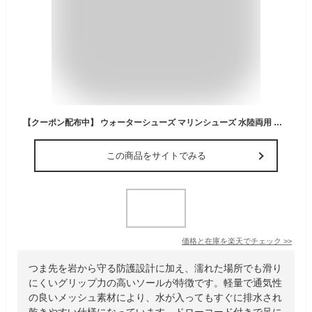
【クーポン配布中】 ウォーターシューズ マリンシューズ 水陸両用 速乾 スポーツサンダル メンズ サンダル メンズ アウトドア 25cm 26cm 27cm 28cm 29cm 30cm マリンシューズ ビーチシューズ つま先防護 軽量 歩きやすい 沢登り カヤック カヌー 釣り フィッシング 川 海 湿
この商品をサイトでみる
価格と在庫を
楽天
でチェック
>>
つま先を岩から守る防護設計に加え、濡れた場所でも滑り
にくいグリップ力の高いソールが特徴です。軽量で通気性
の良いメッシュ素材により、水が入ってもすぐに排水され