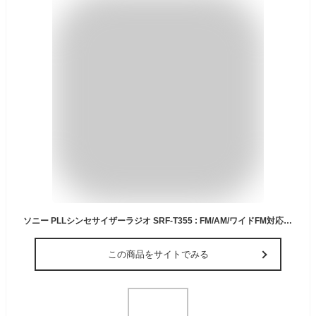
ソニー PLLシンセサイザーラジオ SRF-T355 : FM/AM/ワイドFM対応 片耳イヤホン付属 ブラック SRF-T355 B
この商品をサイトでみる