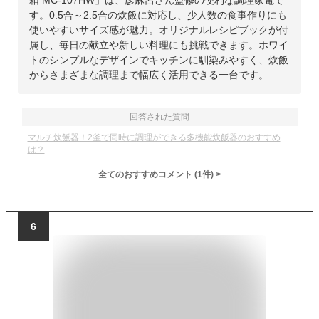
箱 MC-107HW」は、彦麻呂さん監修の便利な調理家電で
す。0.5合～2.5合の炊飯に対応し、少人数の食事作りにも
使いやすいサイズ感が魅力。オリジナルレシピブックが付
属し、毎日の献立や新しい料理にも挑戦できます。ホワイ
トのシンプルなデザインでキッチンに馴染みやすく、炊飯
からさまざまな調理まで幅広く活用できる一台です。
回答された質問
マルチ炊飯器！2釜で同時に調理ができる多機能炊飯器のおすすめ
は？
全てのおすすめコメント
(
1
件)
>
6