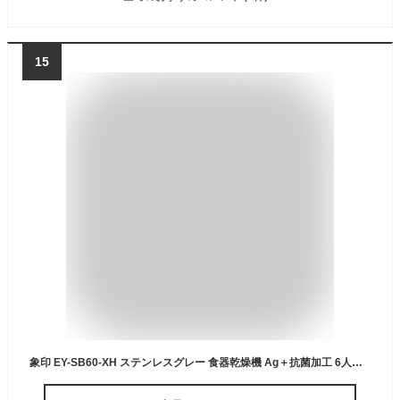
15
象印 EY-SB60-XH ステンレスグレー 食器乾燥機 Ag＋抗菌加工 6人用 分解して洗える ステンレスボディ 80cmロング排水ホース 抗菌フィルター 乾燥 純正品 初期不良対応 メーカー保証対応 メーカー様お取引あり