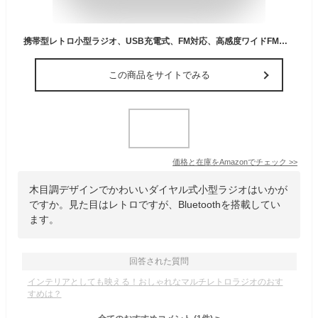
携帯型レトロ小型ラジオ、USB充電式、FM対応、高感度ワイドFMモノラル 、コンパクトサイズ、操作簡単、木製、大音量 、学習・災害用ポケットラジオ、通勤向け TFカード対応（日本語取扱説明書）
この商品をサイトでみる
価格と在庫を
Amazon
でチェック
>>
木目調デザインでかわいいダイヤル式小型ラジオはいかが
ですか。見た目はレトロですが、Bluetoothを搭載してい
ます。
回答された質問
インテリアとしても映える！おしゃれなマルチレトロラジオのおす
すめは？