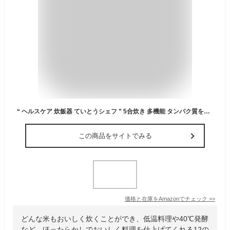
“ ヘルスケア 炊飯器 ていとうシェフ ” 5合炊き 多機能 タンパク質を壊さない 低温調理 朝もスッキリ 発酵調理 素材の味を生かす 無水調理 低糖質ごはん rice cooker 一人暮らし マルチクッカー Areti-r2250 (グレー, 新モデル：レシピ本なし)
この商品をサイトでみる
価格と在庫を
Amazon
でチェック
>>
どんな米もおいしく炊くことができ、低温料理や40℃発酵
など、ほったらかしでおいしく料理を仕上げてくれる12の