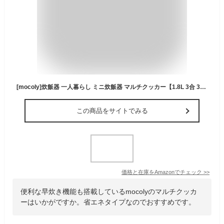
[mocoly]炊飯器 一人暮らし ミニ炊飯器 マルチクッカー【1.8L 3合 350W省エネ】コンパクト設計 4モード (炊飯/おかゆ/スープ/火鍋) 早炊き 保温 予約機能 黒厚釜 炊きたて美味しい 持ち運び便利 お手入れ簡単 少量炊き キッチン家電
この商品をサイトでみる
価格と在庫を
Amazon
でチェック
>>
便利な早炊き機能も搭載しているmocolyのマルチクッカ
ーはいかがですか。省エネタイプなのでおすすめです。