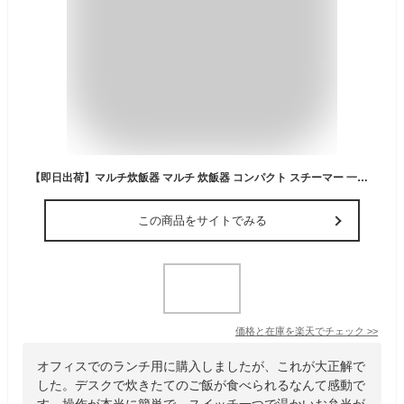
【即日出荷】マルチ炊飯器 マルチ 炊飯器 コンパクト スチーマー 一人暮らし用 一人暮らし 1合 ハンディ 弁当箱 電気 オフィス 持ち運び 外出 軽量 操作 簡単 手入れ スチーム 冬 オフィス用 オフィス SOUYI SY-110
この商品をサイトでみる
価格と在庫を
楽天
でチェック
>>
オフィスでのランチ用に購入しましたが、これが大正解で
した。デスクで炊きたてのご飯が食べられるなんて感動で