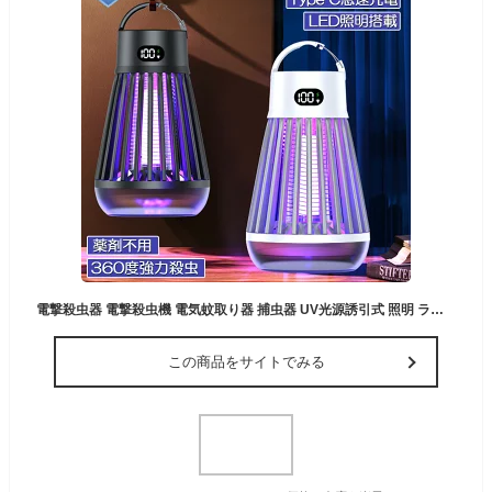
電撃殺虫器 電撃殺虫機 電気蚊取り器 捕虫器 UV光源誘引式 照明 ランタン LEDライト 吊り下げ 据え置き USB充電 防水 殺虫ライト 殺虫灯 虫除け 蚊取り器 コバエ取り 薬剤不用 無毒無害 省エネ アウトドア 屋外室内用
この商品をサイトでみる