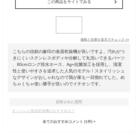
この商品をサイトでみる
価格と在庫を
楽天
でチェック
>>
こちらの信頼の象印の食器乾燥機が良いですよ。汚れがつ
きにくいステンレスボディや分解して丸洗いできるパーツ
、80cmロング排水ホース、Ag+抗菌加工を採用し、清潔
性と使いやすさを追求した人気のモデル！スタイリッシュ
なデザインがおしゃれなので我が家も一目惚れでした。め
ちゃくちゃ使い勝手が良いのでイチオシです。
回答された質問
オシャレな食器乾燥機のおすすめは？
全てのおすすめコメント
(
1
件)
>