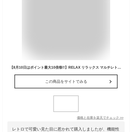
【8月10日はポイント最大10倍祭!!】RELAX リラックス マルチレトロラジオ ラジオ 小型 ラジオ 防災 ラジオ おしゃれ 音楽再生 モバイルバッテリー LEDライト ブラック スピーカー アラーム レトロ 多機能防災ラジオ 防災グッズ アウトドア 時計 ラジオ Bluetooth グリーン
この商品をサイトでみる
価格と在庫を
楽天
でチェック
>>
レトロで可愛い見た目に惹かれて購入しましたが、機能性