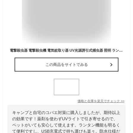
電撃殺虫器 電撃殺虫機 電気蚊取り器 UV光源誘引式捕虫器 照明 ランタン LEDライト 吊り下げ＆据え置き両対応 USB充電 防水 殺虫ライト 殺虫灯 虫除け 蚊取り器 コバエ取り 薬剤不要 無毒無害 省エネ アウトドア 屋外室内用
この商品をサイトでみる
価格と在庫を
楽天
でチェック
>>
キャンプと自宅のコバエ対策に購入しましたが、期待以上
の効果です！薬剤を使わずUVライトで引き寄せるので、
ペットがいても安心して使えます。ランタン機能も明るく
て便利ですし、USB充電式で持ち運びも楽々。防水仕様だ