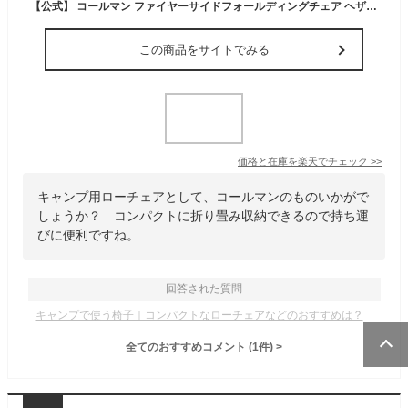
【公式】 コールマン ファイヤーサイドフォールディングチェア ヘザーブラック Coleman コールマン ローチェア 椅子 イス 難燃素材 折り畳み キャンプ 公園 ピクニック 限定品
この商品をサイトでみる
価格と在庫を
楽天
でチェック
>>
キャンプ用ローチェアとして、コールマンのものいかがで
しょうか？ コンパクトに折り畳み収納できるので持ち運
びに便利ですね。
回答された質問
キャンプで使う椅子｜コンパクトなローチェアなどのおすすめは？
全てのおすすめコメント
(
1
件)
>