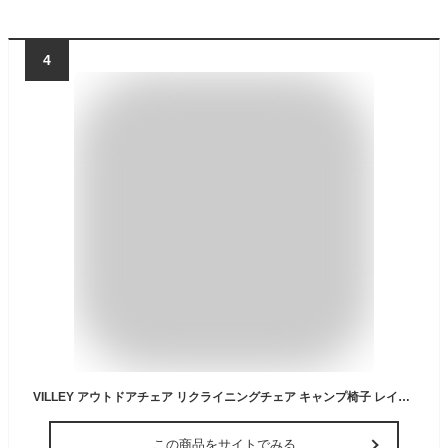
4
VILLEY アウトドアチェア リクライニングチェア キャンプ椅子 レイチェア 折りたたみ 枕とオットマン付き 耐荷重150KG 無段階 調節可能 椅子 いす キャンプ お釣り 登山 庭 リラックス 寝れる 収納ケース付き【組立不要】
この商品をサイトでみる