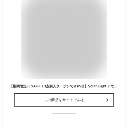
【期間限定60％OFF！3点購入クーポンで＆P5倍】South Light アウトドア チェア 折りたたみ ヘッドレスト付 リクライニング チェア 1人掛け キャンプ イス 1人用 椅子チェアー ダイニング コンパクト バーベキュー BBQ 公園 運動会 レジャー 軽量
この商品をサイトでみる