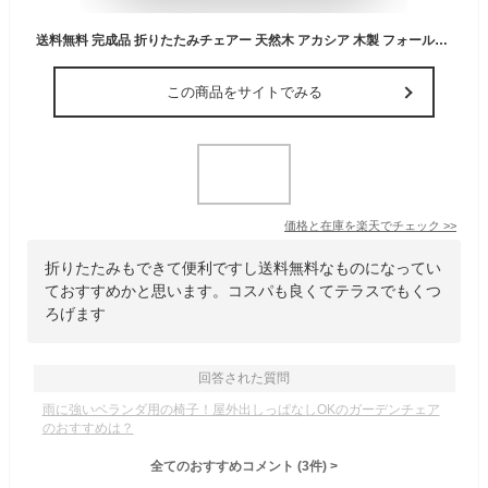
送料無料 完成品 折りたたみチェアー 天然木 アカシア 木製 フォールディングチェア ガーデンチェア おりたたみ いす イス 椅子 デッキチェア アウトドア キャンプ ガーデンファニチャー カフェ オープンテラス バルコニー テラス 庭 ベランダ おしゃれ
この商品をサイトでみる
価格と在庫を
楽天
でチェック
>>
折りたたみもできて便利ですし送料無料なものになってい
ておすすめかと思います。コスパも良くてテラスでもくつ
ろげます
回答された質問
雨に強いベランダ用の椅子！屋外出しっぱなしOKのガーデンチェア
のおすすめは？
全てのおすすめコメント
(
3
件)
>