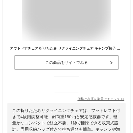
アウトドアチェア 折りたたみ リクライニングチェア キャンプ椅子 フットレスト付き 耐荷重150kg チェア 4段階 軽量 コンパクト 組立不要 1秒開閉 収束式 収納バッグ付き 山登り運動会 お釣り キャンプ バーベキュー 公園ランチ レジャー 海水浴 ビーチ用 送料無料
この商品をサイトでみる
価格と在庫を
楽天
でチェック
>>
この折りたたみリクライニングチェアは、フットレスト付
きで4段階調整可能、耐荷重150kgと安定感抜群です。軽
量かつコンパクトで組立不要、1秒で開閉できる収束式設
計。専用収納バッグ付きで持ち運びも簡単。キャンプや海