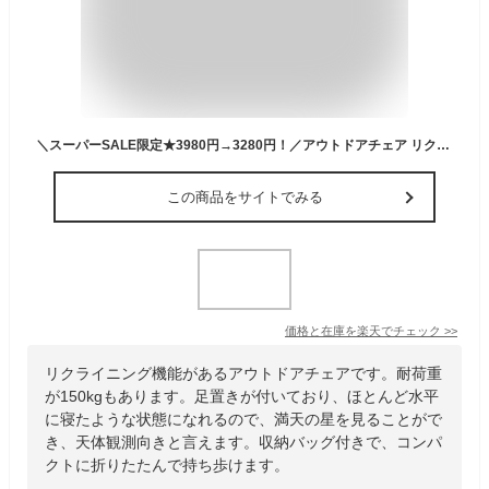
＼スーパーSALE限定★3980円→3280円！／アウトドアチェア リクライニングチェア キャンプ椅子 折りたたみ 足置き付き チェア コンパクト 耐荷重150kg 3段階 調節可能 椅子 いす キャンプ お釣り 登山 庭 リラックス 寝れる 収納バッグ付き
この商品をサイトでみる
価格と在庫を
楽天
でチェック
>>
リクライニング機能があるアウトドアチェアです。耐荷重
が150kgもあります。足置きが付いており、ほとんど水平
に寝たような状態になれるので、満天の星を見ることがで
き、天体観測向きと言えます。収納バッグ付きで、コンパ
クトに折りたたんで持ち歩けます。