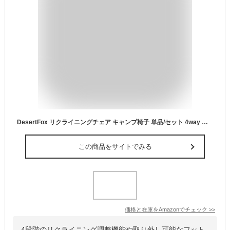
DesertFox リクライニングチェア キャンプ椅子 単品/セット 4way 仮眠 昼寝 4段階調整 四季適用 アウトドアチェア クーラーボックス付き 【耐荷重150kg】コンパクト 折りたたみチェア 軽量 イス 【 独自開発のカップホルダー】携帯便利 ピクニック レジャー キャンプ用 TYBB (ブラック，1)
この商品をサイトでみる
価格と在庫を
Amazon
でチェック
>>
4段階のリクライニング調整機能や取り外し可能なフット