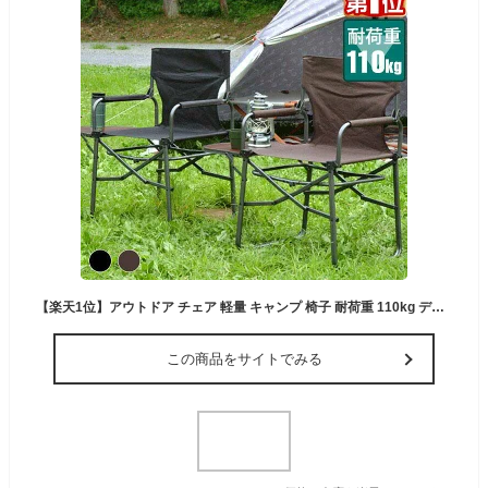
【楽天1位】アウトドア チェア 軽量 キャンプ 椅子 耐荷重 110kg ディレクターチェア 折りたたみ デッキチェア ディレクターズ テーブル アームレスト ひじ掛け 肘掛け コンパクト 折りたたみチェア サイドテーブル いす チェアー FIELDOOR 1年保証 ★[送料無料]
この商品をサイトでみる