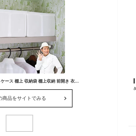
クローゼット 収納 棚 ケース 棚上 収納袋 棚上収納 前開き 衣類収納袋 収納ケース 不織布 棚上収納袋 クローゼット収納 カラーボックス 収納王子 コジマジック おしゃれ シンプル 白 ホワイト ケイスタイル 送料無料
の商品をサイトでみる