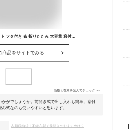
収納ボックス 4個セット フタ付き 布 折りたたみ 大容量 窓付き 蓋付き 前開き 積み重ね 衣類 収納袋 ケース 収納 ボックス 不織布 服収納袋
の商品をサイトでみる
価格と在庫を
楽天
でチェック
>>
いかがでしょうか。前開き式で出し入れも簡単。窓付
畳み式なのも使いやすいと思います。
衣類収納袋｜不織布製で前開きのおすすめは？