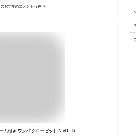
てのおすすめコメント
(
2
件)
>
収納袋 衣類収納 フレーム付き ワクパ クローゼット S M L ロング ベーシック スタイル 単品 3個セット （ 衣類収納袋 衣類収納ボックス 収納 収納ケース 不織布 積み重ね 前開き 洗濯 丈夫 収納ボックス 衣替え 押入れ収納 ）【39ショップ】