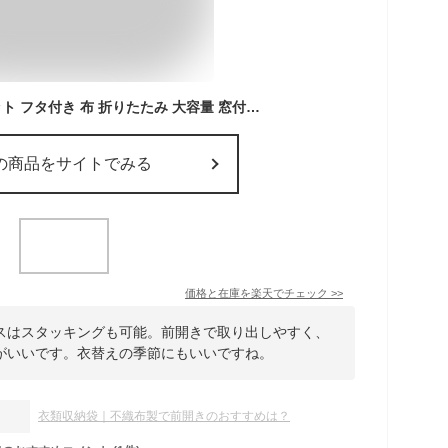
収納ボックス 2個セット フタ付き 布 折りたたみ 大容量 窓付き 蓋付き 前開き 積み重ね 衣類 収納袋 ケース 収納 ボックス 不織布 服収納袋
の商品をサイトでみる
価格と在庫を
楽天
でチェック
>>
スはスタッキングも可能。前開きで取り出しやすく、
がいいです。衣替えの季節にもいいですね。
衣類収納袋｜不織布製で前開きのおすすめは？