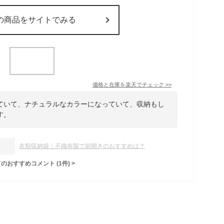
の商品をサイトでみる
価格と在庫を
楽天
でチェック
>>
ていて、ナチュラルなカラーになっていて、収納もし
す。
衣類収納袋｜不織布製で前開きのおすすめは？
てのおすすめコメント
(
1
件)
>