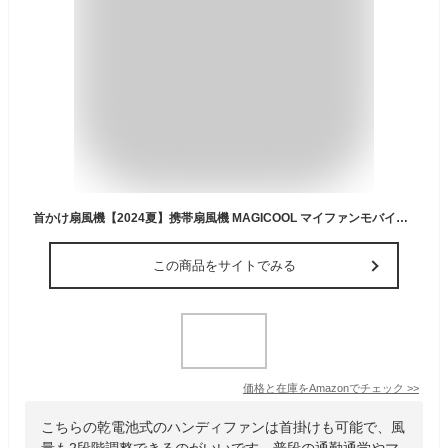
首かけ扇風機【2024夏】携帯扇風機 MAGICOOL マイファンモバイル ハンズフリー ホワイト 乾電池式 連続稼働30時間 大風量(2段階調整) スポーツ観戦 通勤通学 アウトドア 熱中症対策 MM1WH
この商品をサイトでみる
価格と在庫を
Amazon
でチェック
>>
こちらの乾電池式のハンディファンは首掛けも可能で、風