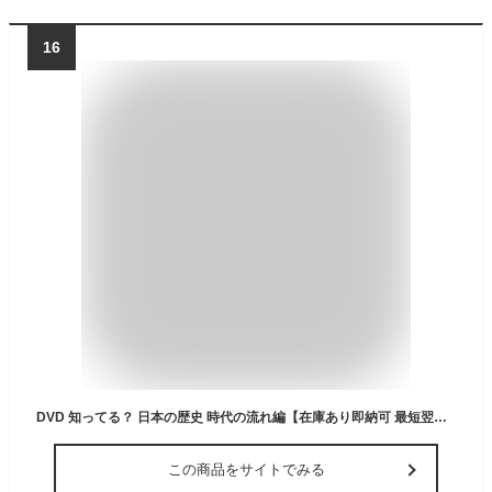
16
DVD 知ってる？ 日本の歴史 時代の流れ編【在庫あり即納可 最短翌日配達】【置き配可】知育 教材 幼児 子供 小学生 中学生 家庭学習 自宅学習 宿題 勉強 中学受験 にっく映像 社会 中学受験向けセレクト
この商品をサイトでみる