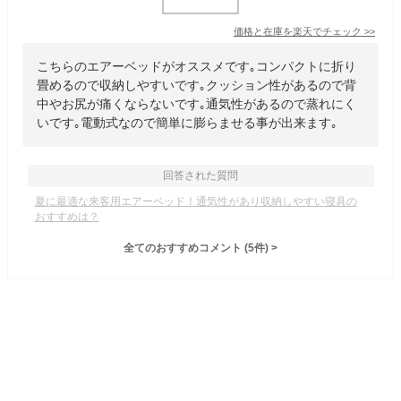
価格と在庫を
楽天
でチェック
>>
こちらのエアーベッドがオススメです｡コンパクトに折り
畳めるので収納しやすいです｡クッション性があるので背
中やお尻が痛くならないです｡通気性があるので蒸れにく
いです｡電動式なので簡単に膨らませる事が出来ます｡
回答された質問
夏に最適な来客用エアーベッド！通気性があり収納しやすい寝具の
おすすめは？
全てのおすすめコメント
(
5
件)
>