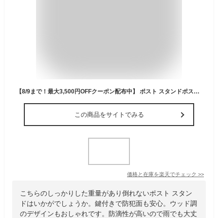
【8/9まで！最大3,500円OFFクーポン配布中】 ポスト スタンドポスト 郵便ポスト スタンド 工事不要 大容量 鍵付き 穴あけ不要 荷物 収納 宅配 木目 モダン 北欧 シンプル かわいい おしゃれ ウッド調 スチール ブラウン ブラック 防滴 スタンドポスト Ferul〔フェルル〕
この商品をサイトでみる
価格と在庫を
楽天
でチェック
>>
こちらのしっかりした重量があり倒れないポスト スタン
ドはいかがでしょうか。鍵付きで防犯面も安心。ウッド調
のデザインもおしゃれです。防滴性が高いので雨でも大丈