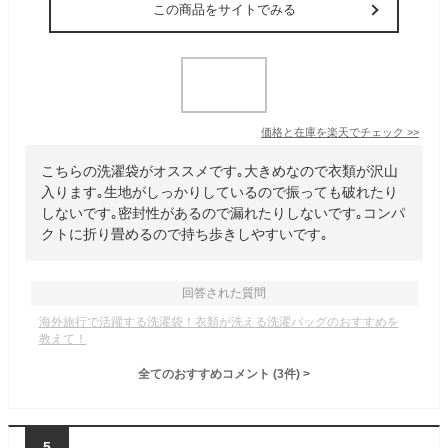
この商品をサイトでみる
価格と在庫を
楽天
でチェック
>>
こちらの洗濯袋がオススメです｡大きめなので衣類が沢山
入ります｡生地がしっかりしているので振っても破れたり
しないです｡密封性があるので漏れたりしないです｡コンパ
クトに折り畳めるので持ち歩きしやすいです｡
回答された質問
海外旅行で活躍する洗濯袋！衣類が洗える洗濯バッグのおすすめを
教えて！
全てのおすすめコメント
(
3
件)
>
5