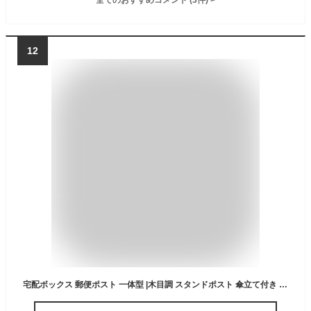
12
宅配ボックス 郵便ポスト 一体型 |木目調 スタンドポスト 傘立て付き 鍵付き A4サイズ対応 メ一ル便対応 新聞受け 屋外用 防錆処理 スチール製 置き型 玄関 組み立て式 北欧風 おしゃれ (ダークブラウン)