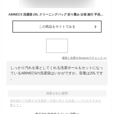
ABINECS 洗濯袋 20L クリーニングバッグ 折り畳み 出張 旅行 手洗い 洗濯ボール付属 (クリアブラック)
この商品をサイトでみる
価格と在庫を
Amazon
でチェック
>>
しっかり汚れを落としてくれる洗濯ボールもセットになっ
ているABINECSの洗濯袋はいかがですか。容量は20Lです
。
回答された質問
海外旅行で活躍する洗濯袋！衣類が洗える洗濯バッグのおすすめを
教えて！
全てのおすすめコメント
(
3
件)
>