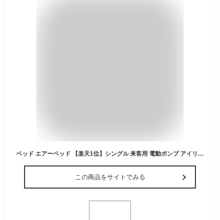
ベッド エアーベッド 【楽天1位】シングル 来客用 電動ポンプ アイリスオーヤマ【レビュー評価★4以上】エアベッド マットレス キャンプ アウトドア 車中泊 防災 電動式 コンパクト 収納付き 収納バッグ 硬め やわらか 持ち運び簡単PEAB-250S
この商品をサイトでみる