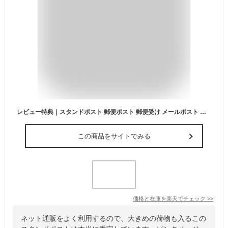
レビュー特典｜スタンドポスト 郵便ポスト 郵便受け メールポスト メール便対応 大型 大きめ投函口 大容量 鍵付き 置き配対応 デリバリー 錆びにくい ガルバナイズド加工 一戸建て用 置き型 工事不要 シンプル おしゃれ ピンクベージュ ブルーグレー Orlaオーラ[t]
この商品をサイトでみる
価格と在庫を
楽天
でチェック
>>
ネット通販をよく利用するので、大きめの荷物も入るこの