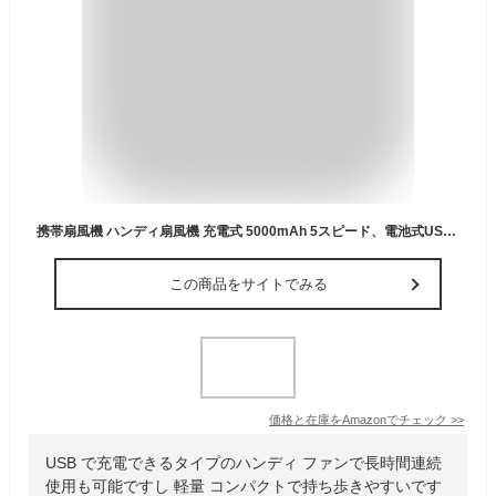
携帯扇風機 ハンディ扇風機 充電式 5000mAh 5スピード、電池式USB手持ち扇風機 LEDディスプレイ、パーソナルファン 小型扇風機 11-21Hs 作業時間 オフィス ベッドルーム アウトドア 旅行 キャンプ用
この商品をサイトでみる
価格と在庫を
Amazon
でチェック
>>
USB で充電できるタイプのハンディ ファンで長時間連続
使用も可能ですし 軽量 コンパクトで持ち歩きやすいです