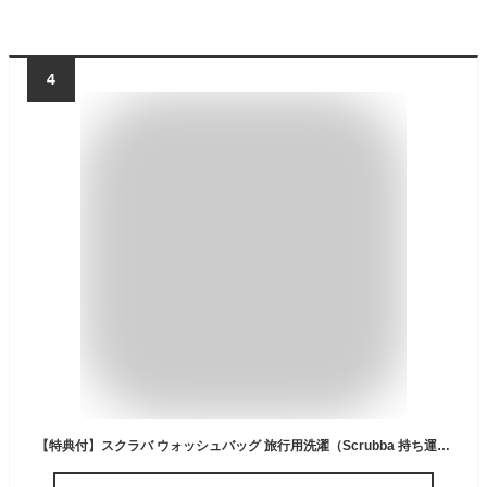
4
【特典付】スクラバ ウォッシュバッグ 旅行用洗濯（Scrubba 持ち運び洗濯機 コンパクト トラベル 旅行 出張 折りたたみ シャカシャカ 洗濯袋 ミニ洗濯機 防災グッズ キャンプ 釣り）【送料無料 ポイント8倍】【12月2迄】【NY】【：150】