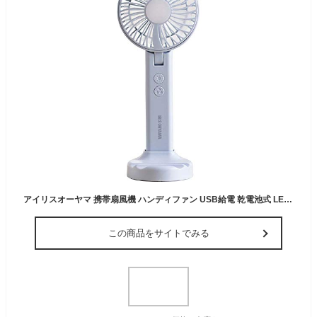
アイリスオーヤマ 携帯扇風機 ハンディファン USB給電 乾電池式 LEDライト付 KHF-01-A ペールブルー
この商品をサイトでみる