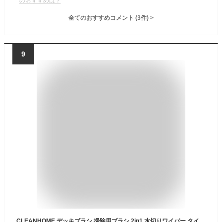
のおすすめは？
全てのおすすめコメント
(
3
件)
>
9
CLEANHOME デッキブラシ 掃除用ブラシ 2in1 水切りワイパー タイルブラシ 3段ポール 長さ調節可能 47cm-127cm ベランダ/玄関/床/庭園にも適用 掃除用品 風呂掃除 【耐久性MAX】 (ホワイト)