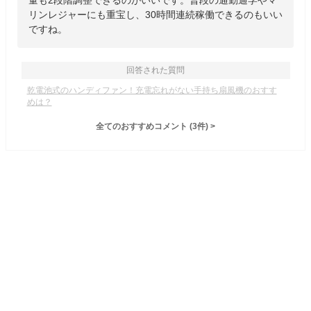
量も2段階調整できるのがいいです。普段の通勤通学やマ
リンレジャーにも重宝し、30時間連続稼働できるのもいい
ですね。
回答された質問
乾電池式のハンディファン！充電忘れがない手持ち扇風機のおすす
めは？
全てのおすすめコメント
(
3
件)
>