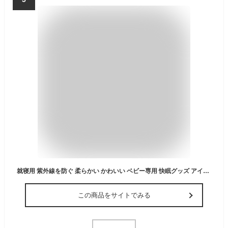
就寝用 紫外線を防ぐ 柔らかい かわいい ベビー専用 快眠グッズ アイマスク 遮光 安眠 睡眠 キッズ 肌に優しい シルク リラックス 軽量 赤ちゃん 絹 子供用 快適
この商品をサイトでみる