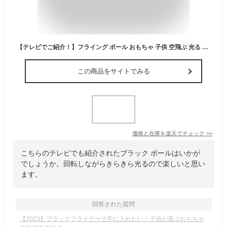
【テレビでご紹介！】フライング ボール おもちゃ 子供 空飛ぶ 光る 回る LEDライト スピナーボール ブーメラン スピナー ジャイロ ドローン 飛行ボール 子ども 遊び 回転式 飛行ボールトイ ミニドローン プレゼント TikTok 人気
この商品をサイトでみる
価格と在庫を
楽天
でチェック
>>
こちらのテレビでも紹介されたブラック ボールはいかが
でしょうか。回転しながらきらきら光るので楽しいと思い
ます。
回答された質問
【2023】ブラックフライデーで手に入れたい！子供が喜ぶおもちゃ