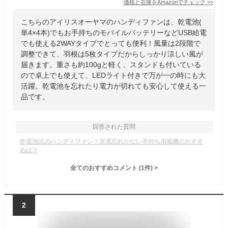
価格と在庫を
Amazon
でチェック
>>
こちらのアイリスオーヤマのハンディファンは、乾電池(
単4×4本)でもお手持ちのモバイルバッテリーなどUSB給電
でも使える2WAYタイプでとっても便利！風量は2段階で
調整できて、羽根は5枚タイプだからしっかり涼しい風が
届きます。重さも約100gと軽く、スタンドも付いている
ので卓上でも使えて、LEDライト付きで万が一の時にも大
活躍。乾電池を忘れたり電力が切れても安心して使える一
品です。
回答された質問
乾電池式のハンディファン！充電忘れがない手持ち扇風機のおすす
めは？
全てのおすすめコメント
(
1
件)
>
2