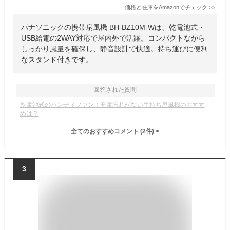
価格と在庫を
Amazon
でチェック
>>
パナソニックの携帯扇風機 BH-BZ10M-Wは、乾電池式・
USB給電の2WAY対応で屋内外で活躍。コンパクトながら
しっかり風量を確保し、静音設計で快適。持ち運びに便利
なスタンド付きです。
回答された質問
乾電池式のハンディファン！充電忘れがない手持ち扇風機のおすす
めは？
全てのおすすめコメント
(
2
件)
>
3