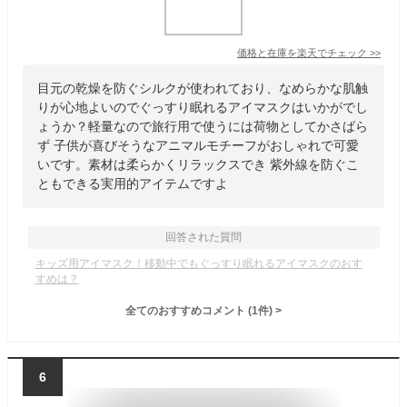
価格と在庫を
楽天
でチェック
>>
目元の乾燥を防ぐシルクが使われており、なめらかな肌触
りが心地よいのでぐっすり眠れるアイマスクはいかがでし
ょうか？軽量なので旅行用で使うには荷物としてかさばら
ず 子供が喜びそうなアニマルモチーフがおしゃれで可愛
いです。素材は柔らかくリラックスでき 紫外線を防ぐこ
ともできる実用的アイテムですよ
回答された質問
キッズ用アイマスク！移動中でもぐっすり眠れるアイマスクのおす
すめは？
全てのおすすめコメント
(
1
件)
>
6