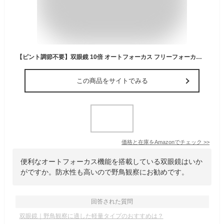
【ピント調節不要】双眼鏡 10倍 オートフォーカス フリーフォーカス 軽量 小型 防水 コンパクト コンサート ライブ 観劇 オペラグラス 推し活 ドーム スポーツ観戦 野鳥観察 旅行 ゴルフ メガネ対応 自動調整 bak4 防振 プレゼント ギフト
この商品をサイトでみる
価格と在庫を
Amazon
でチェック
>>
便利なオートフォーカス機能を搭載している双眼鏡はいか
がですか。防水性も高いので野鳥観察にお勧めです。
回答された質問
双眼鏡｜野鳥観察に適した軽量タイプのおすすめは？