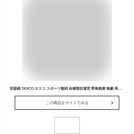
双眼鏡 TASCO タスコ スポーツ観戦 各種競技運営 野鳥観察 観劇 美術鑑賞 観光 エッセンシャル10x25 4580313185343(代引不可)【送料無料】
この商品をサイトでみる