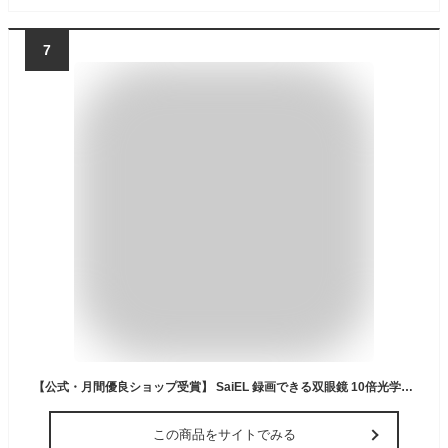
7
【公式・月間優良ショップ受賞】 SaiEL 録画できる双眼鏡 10倍光学ズーム 8倍デジタルズーム 2.5K 高画質 液晶モニター 付き デジタル 双眼鏡 カメラ ビデオ撮影 写真撮影 可能 ライブ コンサート スポーツ 観戦 動物 観察 バードウォッチング 望遠鏡
この商品をサイトでみる