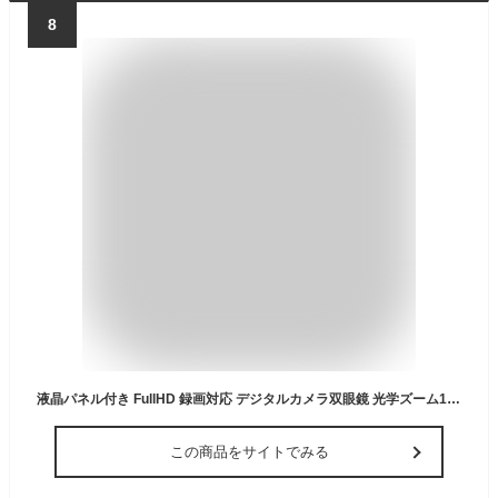
8
液晶パネル付き FullHD 録画対応 デジタルカメラ双眼鏡 光学ズーム12倍 野外フェス 野鳥観察 自然撮影 ◇FS-608
この商品をサイトでみる