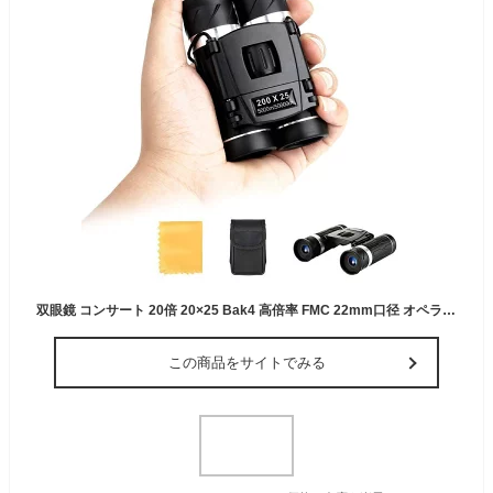
双眼鏡 コンサート 20倍 20×25 Bak4 高倍率 FMC 22mm口径 オペラグラス コンパクト 小型 軽量 望遠鏡 子供 大人用 生活防水 ライブ/オペラ/観劇/スポーツ観戦/旅行/アウトドア/野鳥観 双眼
この商品をサイトでみる