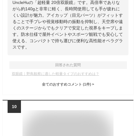
UncleHuの「超軽量 20倍双眼鏡」です。高倍率でありな
がら約140gと非常に軽く、長時間使用しても手が疲れに
くい設計が魅力。アイカップ（目元パーツ）がフィットす
ることで手ブレや視覚移動時の振動を抑制し、天空席や遠
くのステージからでもクリアで安定した視界をキープしま
す。防水仕様で屋外イベントやスポーツ観戦でも安心して
使える、コンパクトで持ち運びに便利な高性能オペラグラ
スです。
回答された質問
双眼鏡｜野鳥観察に適した軽量タイプのおすすめは？
全てのおすすめコメント
(
1
件)
>
10