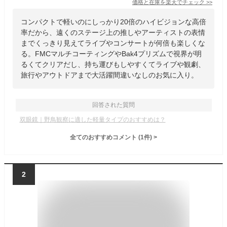
価格と在庫を
楽天
でチェック
>>
コンパクトで軽いのにしっかり20倍のハイビジョンな高倍
率だから、遠くのステージ上の推しやアーティストの表情
までくっきり見えてライブやコンサートが何倍も楽しくな
る。FMCマルチコーティングやBak4プリズムで視界が明
るくてクリアだし、持ち運びもしやすくてライブや観劇、
旅行やアウトドアまで大活躍間違いなしのお気に入り。
回答された質問
双眼鏡｜野鳥観察に適した軽量タイプのおすすめは？
全てのおすすめコメント
(
1
件)
>
2