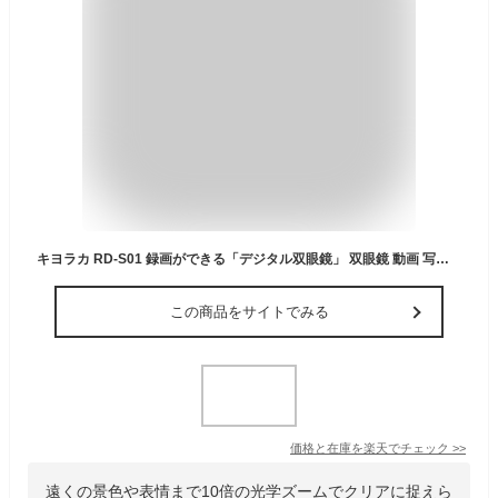
キヨラカ RD-S01 録画ができる「デジタル双眼鏡」 双眼鏡 動画 写真 撮影 10倍光学ズーム MicroSDカード対応 軽量 コンパクト スポーツ観戦 バードウォッチング 運動会 アウトドア シルバー
この商品をサイトでみる
価格と在庫を
楽天
でチェック
>>
遠くの景色や表情まで10倍の光学ズームでクリアに捉えら