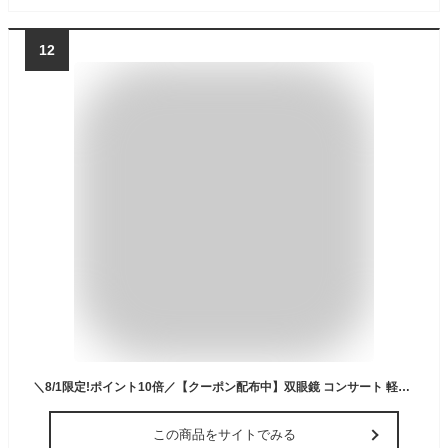
12
＼8/1限定!ポイント10倍／【クーポン配布中】双眼鏡 コンサート 軽量 高倍率 ライブ 8倍 フリーフォーカス オートフォーカス 観劇 ピント調整 ストラップ 防水 オペラグラス バードウォッチング 25口径 スポーツ 観戦 ドーム 野鳥 登山 ゴルフ スポーツ観戦
この商品をサイトでみる