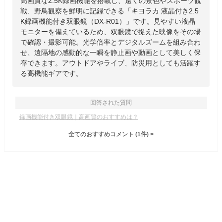
高画質な2.5K録画機能を搭載し、遠くの景色やスポーツ観
戦、野鳥観察を鮮明に記録できる「キヨラカ 液晶付き2.5
K録画機能付き双眼鏡（DX-R01）」です。見やすい液晶
モニターを備えているため、双眼鏡で捉えた映像をその場
で確認・撮影可能。光学倍率とデジタルズームを組み合わ
せ、遠隔地の感動的な一瞬を静止画や動画として美しく保
存できます。アウトドアやライブ、防災用としても活躍す
る高機能ギアです。
回答された質問
録画機能付き双眼鏡｜高画質のおすすめは？
全てのおすすめコメント
(
1
件)
>