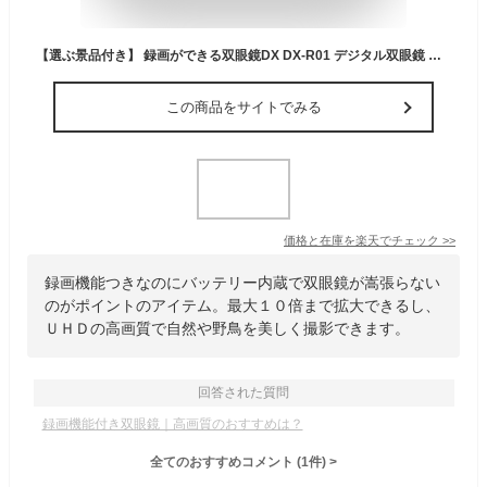
【選ぶ景品付き】 録画ができる双眼鏡DX DX-R01 デジタル双眼鏡 ビデオカメラ 望遠 倍率10倍 2.5k UHD 1080p FHD 高画質 microSD USB充電 dxr01 録画出来る双眼鏡 カメラ双眼鏡 録画双眼鏡 野鳥観察 監視カメラ 双眼鏡カメラ RD-S01 の後継です
この商品をサイトでみる
価格と在庫を
楽天
でチェック
>>
録画機能つきなのにバッテリー内蔵で双眼鏡が嵩張らない
のがポイントのアイテム。最大１０倍まで拡大できるし、
ＵＨＤの高画質で自然や野鳥を美しく撮影できます。
回答された質問
録画機能付き双眼鏡｜高画質のおすすめは？
全てのおすすめコメント
(
1
件)
>