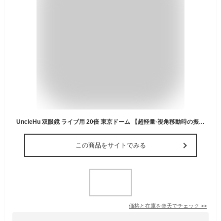
UncleHu 双眼鏡 ライブ用 20倍 東京ドーム 【超軽量·視角移動時の振動を防ぐ】 双眼鏡 コンサート オペラグラス 小型 防振 防水 ライブ/オペラ/観劇/スポーツ観戦/登山/旅行/アウトドア/野鳥…
この商品をサイトでみる
価格と在庫を
楽天
でチェック
>>