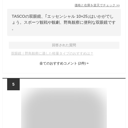
価格と在庫を
楽天
でチェック
>>
TASCOの双眼鏡、｢エッセンシャル 10×25｣はいかがでし
ょう。スポーツ観戦や観劇、野鳥観察に便利な双眼鏡です
。
回答された質問
双眼鏡｜野鳥観察に適した軽量タイプのおすすめは？
全てのおすすめコメント
(
2
件)
>
5