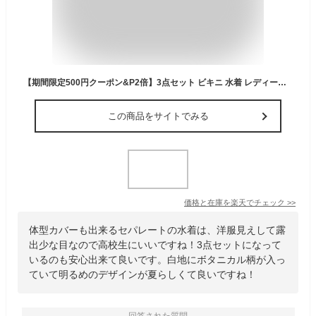
【期間限定500円クーポン&P2倍】3点セット ビキニ 水着 レディース ボタニカル柄【楽天ランキング1位 送料無料】旅行 大人かわいい 大人可愛い 30代 体型カバー 洋服見え セパレート 盛れる 露出少なめ 中学生 高校生 大人 モテ水着
この商品をサイトでみる
価格と在庫を
楽天
でチェック
>>
体型カバーも出来るセパレートの水着は、洋服見えして露
出少な目なので高校生にいいですね！3点セットになって
いるのも安心出来て良いです。白地にボタニカル柄が入っ
ていて明るめのデザインが夏らしくて良いですね！