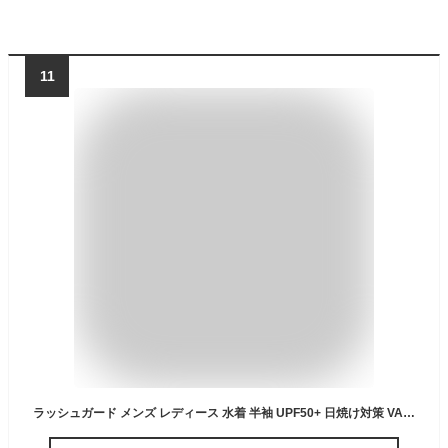
11
ラッシュガード メンズ レディース 水着 半袖 UPF50+ 日焼け対策 VAXPOT(バックスポット) VA-4010 ラッシュ ガード 男性 女性 体型カバー クイックドライ 速乾 軽量 ストレッチ[返品交換不可]