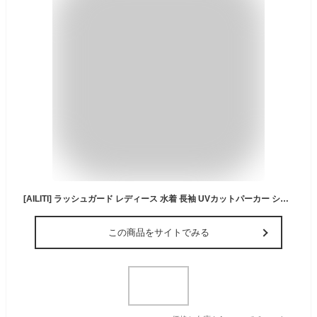
[AILITI] ラッシュガード レディース 水着 長袖 UVカットパーカー ショートパンツ 2点セット 水陸両用 ハーフジップ ポケット 水泳 速乾 軽量 紫外線対策 (ブラック)
この商品をサイトでみる