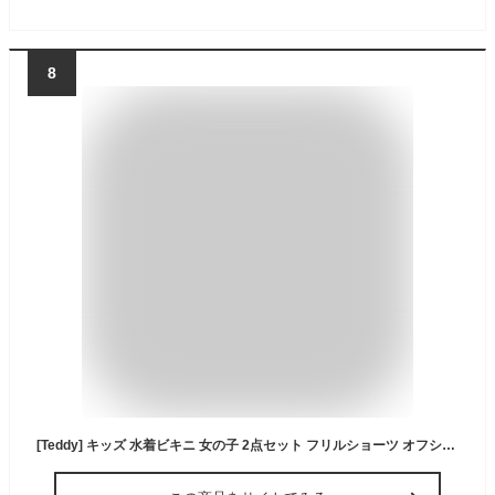
8
[Teddy] キッズ 水着ビキニ 女の子 2点セット フリルショーツ オフショルダー 3way バッククロス kids537 (JP, 身長, 130, 標準, ブルー)