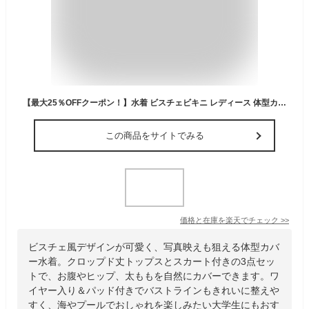
【最大25％OFFクーポン！】水着 ビスチェビキニ レディース 体型カバー 3点セット セパレート クロップド丈 ブラ ショーツ スカート ティアードフリル ダブル ワイヤー入り パッド付き バスト 盛れる ウエスト ヒップ お尻 太もも カバーアップ 肩紐調節
この商品をサイトでみる
価格と在庫を
楽天
でチェック
>>
ビスチェ風デザインが可愛く、写真映えも狙える体型カバ
ー水着。クロップド丈トップスとスカート付きの3点セッ
トで、お腹やヒップ、太ももを自然にカバーできます。ワ
イヤー入り＆パッド付きでバストラインもきれいに整えや
すく、海やプールでおしゃれを楽しみたい大学生にもおす