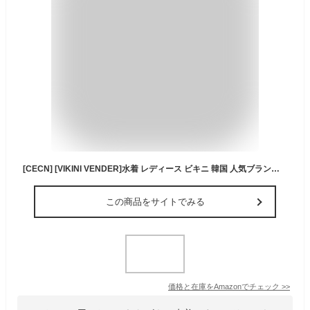
[CECN] [VIKINI VENDER]水着 レディース ビキニ 韓国 人気ブランド SNS で話題 ナイトプール や レジャーで 映える 立体的なラッフルフリルで スタイルアップ Mサイズ アイボリー 白 03112486
この商品をサイトでみる
価格と在庫を
Amazon
でチェック
>>