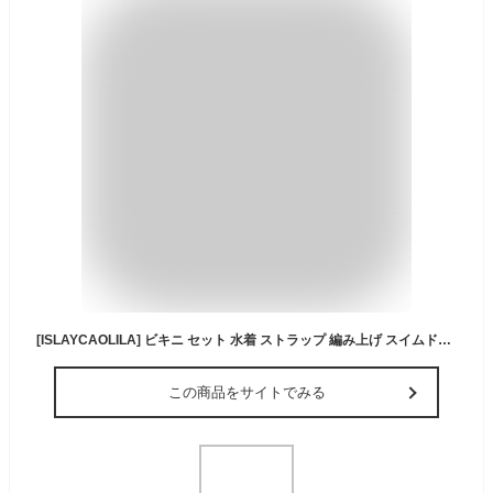
[ISLAYCAOLILA] ビキニ セット 水着 ストラップ 編み上げ スイムドレス ラウンドカップ ハイウエスト パッド入り ワイヤーあり レディース CH3 ルピタ (黒, M)
この商品をサイトでみる