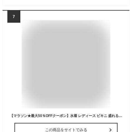
7
【マラソン★最大50％OFFクーポン】水着 レディース ビキニ 盛れる 美胸 谷間 XS-3L 選べる10色 無地 単色 三角ビキニ ブラジリアン 日本人向け ホルダーネック リボン ダブルストラップ 肌見せ 上 単品 【AIR SPACE】【盛れるビキニ】
この商品をサイトでみる