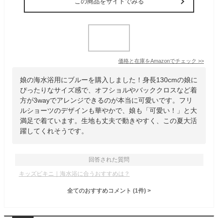
この商品をサイトでみる
価格と在庫を
Amazon
でチェック
>>
娘の海水浴用にブルーを購入しました！身長130cmの娘に
ぴったりなサイズ感で、オフショルやバッククロスなど着
方が3wayでアレンジできるのが本当に可愛いです。フリ
ルショーツのデザインも華やかで、娘も「可愛い！」と大
満足で着ています。生地も丈夫で動きやすく、この夏大活
躍してくれそうです。
回答された質問
キッズビキニ｜海水浴に合うおすすめは？
全てのおすすめコメント
(
1
件)
>