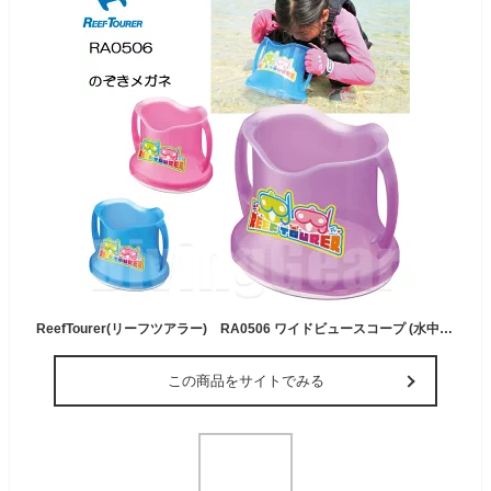
ReefTourer(リーフツアラー) RA0506 ワイドビュースコープ (水中メガネ) 子供 キッズ 水中観察・お魚生物観察 バケツ のぞきメガネ スノーケリング シュノーケリング ジュニア 磯遊び 潮干狩り マリンスポーツ 箱メガネ
この商品をサイトでみる