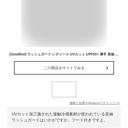
[Goodfeel] ラッシュガード レディース UVカット UPF50+ 薄手 長袖 パーカー 軽量 涼しい 冷感 トップス 日焼け止め 水着 紫外線対策 速乾通気性 海 アウター 無地 おしゃれ
この商品をサイトでみる
価格と在庫を
Amazon
でチェック
>>
UVカット加工施された接触冷感素材が使われている長袖
ラッシュガードはいかがですか。フード付きですよ。