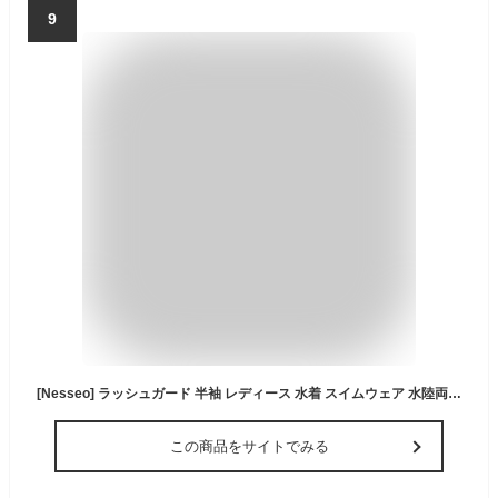
9
[Nesseo] ラッシュガード 半袖 レディース 水着 スイムウェア 水陸両用 スイム シャツ 紫外線対策 日焼け予防 ハイネック 速乾 プール 海 サーフィン 112-blk-gr-L
この商品をサイトでみる