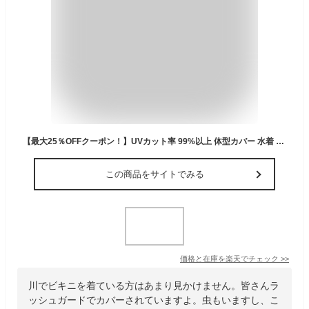
【最大25％OFFクーポン！】UVカット率 99%以上 体型カバー 水着 レディース 長袖ラッシュガードセット 5点上下セット UPF50+ フィットネス水着 セパレート かわいい 大きいサイズタンキニ ショートパンツ レギンス付き ママ水着 20代 30代 40代
この商品をサイトでみる
価格と在庫を
楽天
でチェック
>>
川でビキニを着ている方はあまり見かけません。皆さんラ
ッシュガードでカバーされていますよ。虫もいますし、こ