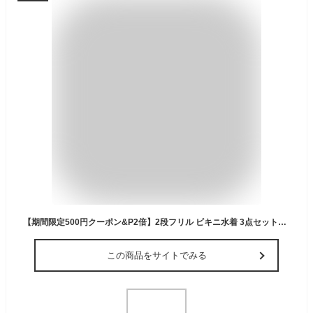
【期間限定500円クーポン&P2倍】2段フリル ビキニ水着 3点セット【送料無料 楽天ランキング1位】 セパレート レディース水着 モカ カーキ ノンワイヤー 大人 かわいい 体型カバー 盛れる 露出少なめ 中学生 高校生 大人 モテ水着
この商品をサイトでみる