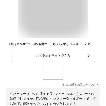
【限定10％0FFクーポン配布中！】最大2人乗り ゴムボート カヌー 積載重量200kg 長さ2m 安心 安全 品質保証 空気入れ必要 洪水 防災 災害 海 川 湖 プール 海水浴 アウトドア 海釣り 川遊び マリンスポーツ インフレータブルボート カヤック ボート プレジャー
この商品をサイトでみる
価格と在庫を
楽天
でチェック
>>
リバーツーリングに使える長さ2メートルのゴムボートは
如何でしょうか。PVC製のインフレータブルボートで、持
ち運びに便利なので、おすすめいたします！