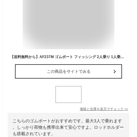
【送料無料から】AF237M ゴムボート フィッシング 2人乗り 1人乗り 定員3名 本格派 ロッドホルダー バス釣り 海釣り インフレータブル ロールアップフロア 前後モータマウントベース装備 簡単収納 2馬力 船外機 検無艇 バルブ弁の動画
この商品をサイトでみる
価格と在庫を
楽天
でチェック
>>
こちらのゴムボートがおすすめです。最大3人で乗れます
。しっかり荷物も携帯出来て安心ですよ。ロッドホルダー
も搭載されています。