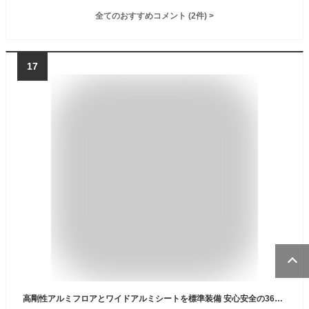
全てのおすすめコメント
(
2
件)
>
17
高剛性アルミフロアとワイドアルミシートを標準装備 安心安全の365日保証インフレータブルボート 船体 全長3ｍ 万能 ミドルクラス 本格的 ボート釣り 最適 ボート ゴムボート (300cm)