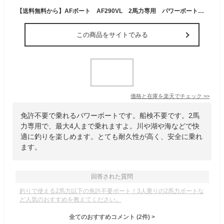
【送料無料から】AFボート AF290VL 2馬力専用 パワーボート 船検不要 免許不要
この商品をサイトでみる
価格と在庫を
楽天
でチェック
>>
免許不要で乗れるパワーボートです。船検不要です。2馬
力専用で、最大4人まで乗れますよ。川や湖や海などで快
適に釣りを楽しめます。とても耐久性が高く、安全に乗れ
ます。
回答された質問
釣りで使える2馬力以下の免許不要ボート！3人乗りの2馬力ボートな
ど人気のおすすめを教えてください。
全てのおすすめコメント
(
2
件)
>