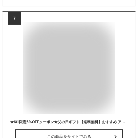
7
★6/1限定5%OFFクーポン★父の日ギフト【送料無料】おすすめ アウトドア ボート プレジャー フィッシング ゴム 3人乗り 竿立て バス釣り 海釣り 大型 オール インフレータブル クッション キャリーバッグ 船外機 ad270 ギフト
この商品をサイトでみる