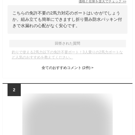
価格と在庫を
楽天
でチェック
>>
こちらの免許不要の2馬力対応のボートはいかがでしょう
か。組み立ても簡単にできますし折り畳み防水パッキン付
きで水漏れの心配がなく安心です。
回答された質問
釣りで使える2馬力以下の免許不要ボート！3人乗りの2馬力ボートな
ど人気のおすすめを教えてください。
全てのおすすめコメント
(
2
件)
>
2