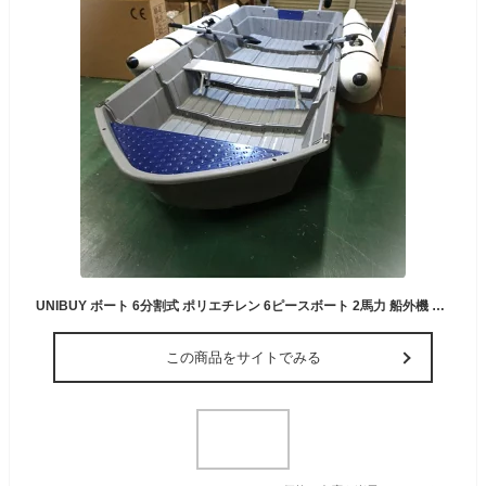
UNIBUY ボート 6分割式 ポリエチレン 6ピースボート 2馬力 船外機 対応 釣りボート 免許不要 シックスボート オール クラッチ サイドフロート ドーリー ベンチ 一式付き
この商品をサイトでみる