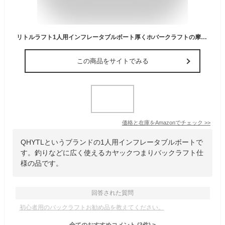
リトルラフト1人用インフレータブルボート厚くホバークラフトの摩耗-釣りやその他の娯楽のための抵抗力のあるカヤックアサルトラバーボートディンギー
この商品をサイトでみる
価格と在庫を
Amazon
でチェック
>>
QHYTLというブランドの1人用インフレータブルボートで
す。釣りなどに広く使えるカヤックつまりバックラフト仕
様の品です。
回答された質問
初心者用のバックラフトお勧め品を教えてください。
全てのおすすめコメント
(
3
件)
>