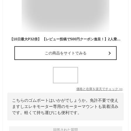
【10日最大P32倍】 【レビュー投稿で500円クーポン進呈！】2人乗り ゴムボート AQUA MARINA アクアマリーナ WILDRIVER ワイルドリバー279 T-18 エレキモーター セット 手漕ぎ 釣り
この商品をサイトでみる
価格と在庫を
楽天
でチェック
>>
こちらのゴムボートはいかがでしょうか。免許不要で使え
ますしエレキモーター専用のモーターマウントも装着済み
です。軽くて持ち運びにも便利です。
回答された質問