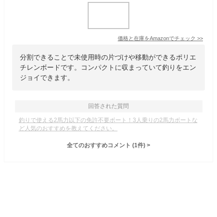
価格と在庫を
Amazon
でチェック
>>
分割できることで未使用時の片づけや移動ができるポリエ
チレンボードです。コンパクトに収まっていて釣りをエン
ジョイできます。
回答された質問
釣りで使える2馬力以下の免許不要ボート！3人乗りの2馬力ボートな
ど人気のおすすめを教えてください。
全てのおすすめコメント
(
1
件)
>