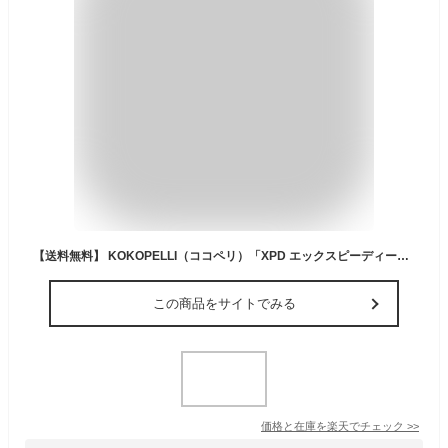
【送料無料】 KOKOPELLI（ココペリ）「XPD エックスピーディー」レッド/オリーブドラブグリーン 1000d強化PVC 6.1kg 長さ216cm 静水 湖 海 パックラフト アウトドア 釣り キャンプ リバーアクテビティ ボート カヌー
この商品をサイトでみる
価格と在庫を
楽天
でチェック
>>