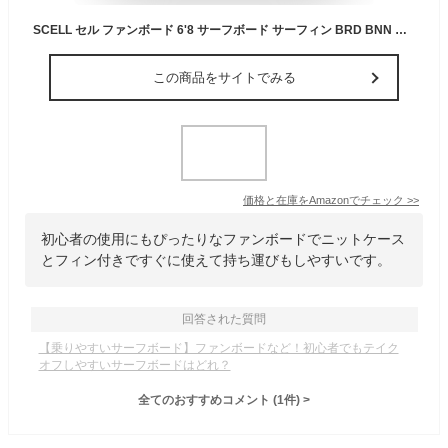
SCELL セル ファンボード 6'8 サーフボード サーフィン BRD BNN ニットケース＆フィン付 JPY 8800 BRDタイプ
この商品をサイトでみる
価格と在庫を
Amazon
でチェック
>>
初心者の使用にもぴったりなファンボードでニットケース
とフィン付きですぐに使えて持ち運びもしやすいです。
回答された質問
【乗りやすいサーフボード】ファンボードなど！初心者でもテイク
オフしやすいサーフボードはどれ？
全てのおすすめコメント
(
1
件)
>