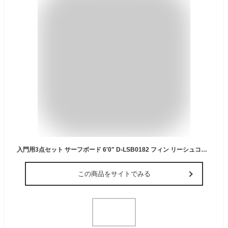
入門用3点セット サーフボード 6'0" D-LSB0182 フィン リーシュコード アウトレット ソフトボード サーフィンボード ショートボード 大人 初心者 さーふぼーど 【沖縄・離島販売不可】 〇プレゼント
この商品をサイトでみる