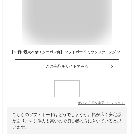
【30日P最大21倍！クーポン有】 ソフトボード ミックファニング ソフトサーフボード ザ ビースティ 7’6 MICK FANNING SOFT BOARDS THE BEASTIE FCS2 リーシュコードプレゼント トライフィン ファンボード ビースト サーフィン おすすめ 人気
この商品をサイトでみる
価格と在庫を
楽天
でチェック
>>
こちらのソフトボードはどうでしょうか。幅が広く安定感
がありますし浮力も高いので初心者の方に向いていると思
います。