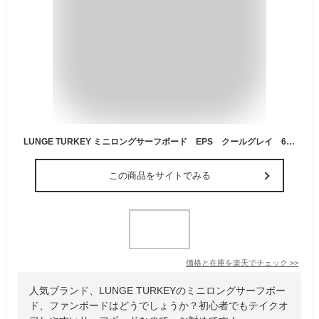
LUNGE TURKEY ミニロングサーフボード EPS クールグレイ 6’8” ファンボード ※配送方法： 1西濃運輸：営業所止めとなります。2佐川急便：自宅まで配送 のどちらかを選択できます。（西濃運輸支店止めはお引き取りが必要となります）
この商品をサイトでみる
価格と在庫を
楽天
でチェック
>>
人気ブランド、LUNGE TURKEYのミニロングサーフボー
ド、ファンボードはどうでしょうか？初心者でもテイクオ