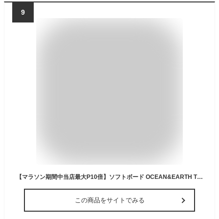
9
【マラソン期間中当店最大P10倍】ソフトボード OCEAN&EARTH THE BUG SOFT TWIN 5'2｜FREAKS 子供用 サーフボード サーフィン KIDS用 スポンジボード
この商品をサイトでみる