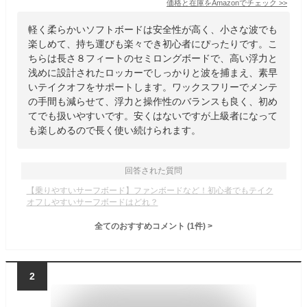
価格と在庫を
Amazon
でチェック
>>
軽く柔らかいソフトボードは安全性が高く、小さな波でも
楽しめて、持ち運びも楽々でき初心者にぴったりです。こ
ちらは長さ８フィートのセミロングボードで、高い浮力と
浅めに設計されたロッカーでしっかりと波を捕まえ、素早
いテイクオフをサポートします。ワックスフリーでメンテ
の手間も減らせて、浮力と操作性のバランスも良く、初め
てでも扱いやすいです。安くはないですが上級者になって
も楽しめるので長く使い続けられます。
回答された質問
【乗りやすいサーフボード】ファンボードなど！初心者でもテイク
オフしやすいサーフボードはどれ？
全てのおすすめコメント
(
1
件)
>
2