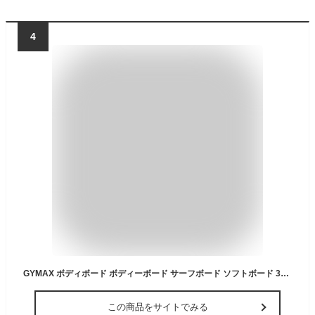
4
GYMAX ボディボード ボディーボード サーフボード ソフトボード 37インチ リーシュコード付き マリンスポーツ XPEデッキ付き EPSコア メンズ レディス 初心者 子供用 軽量 安定 滑り止め ビーチ プール ウォーターパーク 水泳 サーフィン用 夏休み 夏の日 大活躍 シャークパターン (ココナッツツリー-M)
この商品をサイトでみる