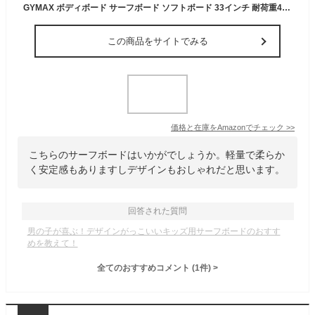
GYMAX ボディボード サーフボード ソフトボード 33インチ 耐荷重40kg リーシュコード付き マリンスポーツ XPEデッキ付き EPSコア メンズ レディス 初心者 子供用 軽量 安定 滑り止め ビーチ プール ウォーターパーク 水泳 サーフィン用 夏休み 夏の日 大活躍 シャークパターン 33インチ
この商品をサイトでみる
価格と在庫を
Amazon
でチェック
>>
こちらのサーフボードはいかがでしょうか。軽量で柔らか
く安定感もありますしデザインもおしゃれだと思います。
回答された質問
男の子が喜ぶ！デザインがっこいいキッズ用サーフボードのおすす
めを教えて！
全てのおすすめコメント
(
1
件)
>