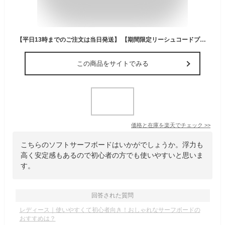
【平日13時までのご注文は当日発送】 【期間限定リーシュコードプレゼント】 ソフトサーフボード 6'6 ウェーブバンディッド パフォマー 白浜マリーナコラボモデル WB WAVE BANDID PERFORMER SMU TQZ PILSNER CATCH SURF キャッチサーフ ソフトサーフボード
この商品をサイトでみる
価格と在庫を
楽天
でチェック
>>
こちらのソフトサーフボードはいかがでしょうか。浮力も
高く安定感もあるので初心者の方でも使いやすいと思いま
す。
回答された質問
レディース｜使いやすくて初心者向き！おしゃれなサーフボードの
おすすめは？