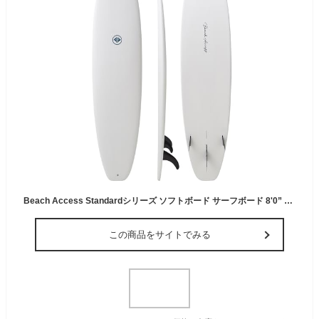
Beach Access Standardシリーズ ソフトボード サーフボード 8'0” ミニロング スカッシュテール ホワイト (スポンジボード ソフトサーフボード ロングボード)
この商品をサイトでみる