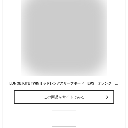
LUNGE KITE TWINミッドレングスサーフボード EPS オレンジ ファンボード ※配送方法： 1西濃運輸：営業所止めとなります。2佐川急便：自宅まで配送 のどちらかを選択できます。（西濃運輸支店止めはお引き取りが必要となります）
この商品をサイトでみる