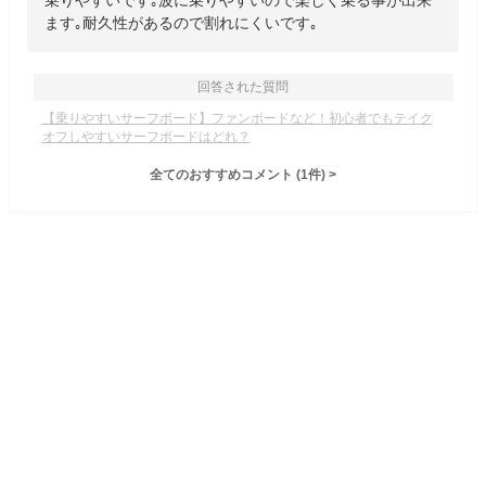
乗りやすいです｡波に乗りやすいので楽しく乗る事が出来
ます｡耐久性があるので割れにくいです｡
回答された質問
【乗りやすいサーフボード】ファンボードなど！初心者でもテイク
オフしやすいサーフボードはどれ？
全てのおすすめコメント
(
1
件)
>