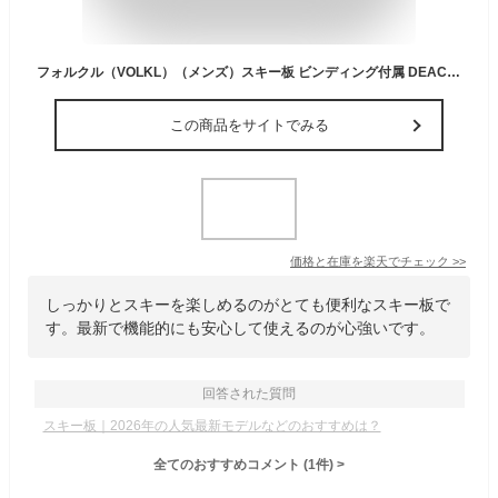
フォルクル（VOLKL）（メンズ）スキー板 ビンディング付属 DEACON 7.2+vMT10 GW V2310725000/6562U1VA
この商品をサイトでみる
価格と在庫を
楽天
でチェック
>>
しっかりとスキーを楽しめるのがとても便利なスキー板で
す。最新で機能的にも安心して使えるのが心強いです。
回答された質問
スキー板｜2026年の人気最新モデルなどのおすすめは？
全てのおすすめコメント
(
1
件)
>