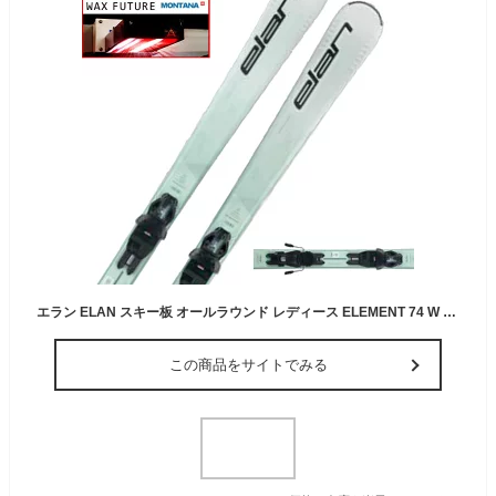
エラン ELAN スキー板 オールラウンド レディース ELEMENT 74 W WHITE +EL 9.0GW 板+ビンディング 【24-25 2024-2025】 【wax】
この商品をサイトでみる