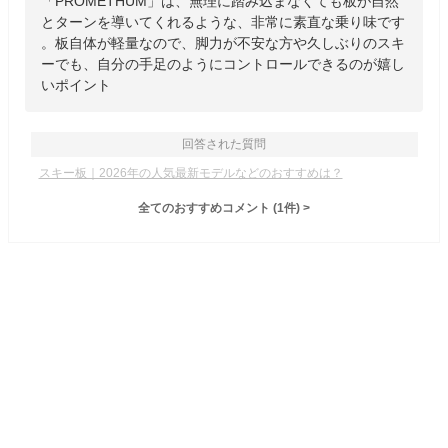
「PROMETHUM」は、無理に踏み込まなくても板が自然
とターンを導いてくれるような、非常に素直な乗り味です
。板自体が軽量なので、脚力が不安な方や久しぶりのスキ
ーでも、自分の手足のようにコントロールできるのが嬉し
いポイント
回答された質問
スキー板｜2026年の人気最新モデルなどのおすすめは？
全てのおすすめコメント
(
1
件)
>