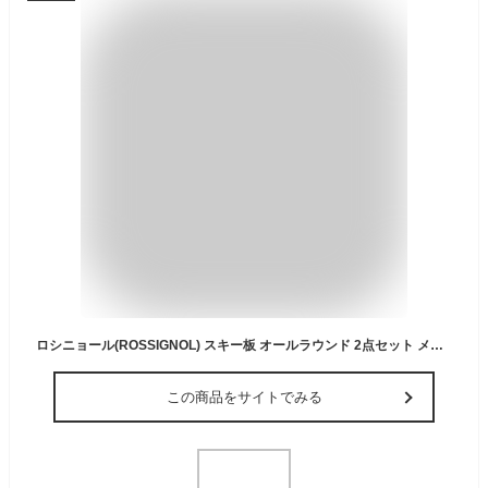
ロシニョール(ROSSIGNOL) スキー板 オールラウンド 2点セット メンズ レディース ARCADE 78+XPRESS 10 GW スキー板＋ビンディング 【国内正規品】【25-26 2025-2026】
この商品をサイトでみる