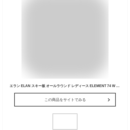
エラン ELAN スキー板 オールラウンド レディース ELEMENT 74 W BLACK +EL 9.0GW 板+ビンディング 【国内正規品】【25-26 2025-2026】【wax】
この商品をサイトでみる