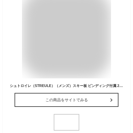
シュトロイレ（STREULE）（メンズ）スキー板 ビンディング付属 23‐24 ST‐C RD+SLR9 ST23FG0002 RED
この商品をサイトでみる