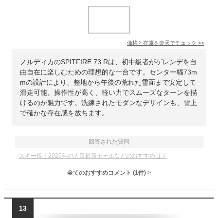
価格と在庫を
楽天
でチェック
>>
ノルディカのSPITFIRE 73 Rは、初中級者がゲレンデを自
由自在に楽しむための理想的な一台です。センター幅73m
mの設計により、整地から午後の荒れた雪面まで安定して
滑走可能。操作性が高く、軽い力でスムーズなターンを描
けるのが魅力です。洗練されたモダンなデザインも、雪上
で確かな存在感を放ちます。
回答された質問
スキー板｜2026年の人気最新モデルなどのおすすめは？
全てのおすすめコメント
(
1
件)
>
13