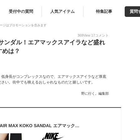
受付中の質問
人気アイテム
特集記事
質問
ージはプロモーションを含みます
369
View
17
コメント
キサンダル！エアマックスアイラなど盛れ
すめは？
。低身長がコンプレックスなので、エアマックスアイラなど厚底
ださい。街中でも映えるおしゃれなものだと嬉しいです。
野に行く。編集部
[NIKE] ココサンダル AIR MAX KOKO SANDAL エアマックスココ CI8798-102 CI8798-002 CI8798-003 HF4265-299 FQ6477-126ナイキ エア マックス ココ ウィメンズサンダル 夏 ハイブリッドサンダル スニーカー 厚底 レディース カジュアル かわいい