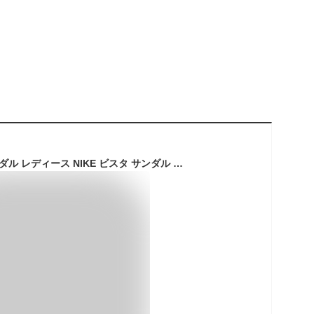
送料無料 ナイキ サンダル レディース NIKE ビスタ サンダル ストラップ ビーチサンダル スポーツサンダル シューズ 靴 ブラック 黒 dj6607