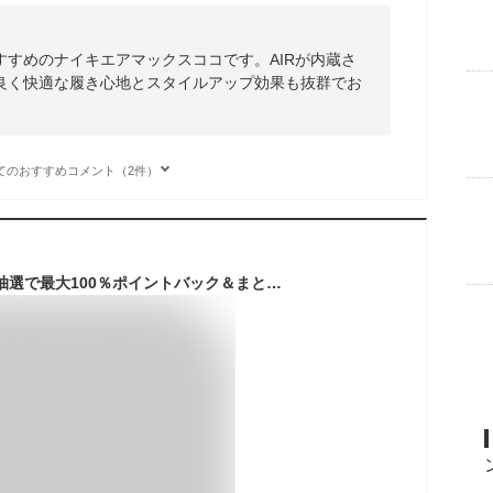
すめのナイキエアマックスココです。AIRが内蔵さ
良く快適な履き心地とスタイルアップ効果も抜群でお
てのおすすめコメント（2件）
【6/10】エントリー/抽選で最大100％ポイントバック＆まとめ買いで最大10％OFFクーポン ナイキ ウィメンズ アイコン クラシック ICON CLASSIC サンダル DH0223-001 レディース スポーツサンダル ： ブラック×ホワイト NIKE DH0223 001