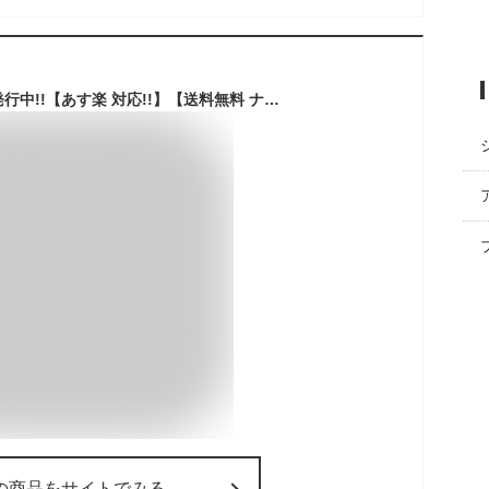
お得な割引クーポン発行中!!【あす楽 対応!!】【送料無料 ナイキ ウィメンズ エアマックス ココ サンダル】NIKE WMNS AIR MAX KOKO SANDAL white/photon dust ci8798-100 レディース スニーカー サンダル スポーツ 厚底 ホワイト
の商品をサイトでみる