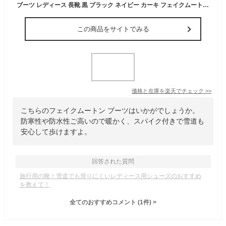
ブーツ レディース 長靴 黒 ブラック ネイビー カーキ フェイクムートン 通学 普段 雨 雪 冬 レイン 防水 スパイク 防滑 防寒 2way かわいい おしゃれ ノースデイト North Date EJ-28003
この商品をサイトでみる
価格と在庫を
楽天
でチェック
>>
こちらのフェイクムートン ブーツはいかがでしょうか。
防寒性や防水性ご高いので暖かく、スパイク付きで雪道も
安心して歩けますよ。
回答された質問
旅行用の靴！雪道でも滑りにくいレディース用シューズのおすすめ
を教えて！
全てのおすすめコメント
(
1
件)
>