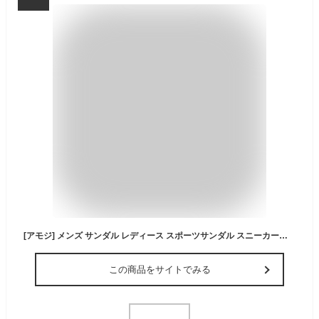
[アモジ] メンズ サンダル レディース スポーツサンダル スニーカーサンダル めんず さんだる れでぃーす すぽーつさんだる めんず ファッション アウトドア スポサン オシャレ おしゃれ 川 靴 海 マジック マジックテープ ストラップ ドライブ 調節 運転 水陸両用 登山 夏 厚底 ES707 カーキ 24.0cm
この商品をサイトでみる