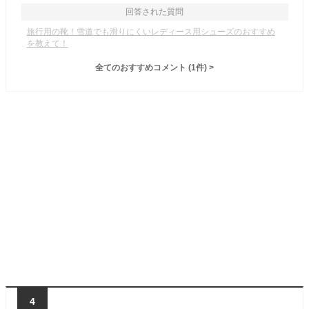
回答された質問
旅行用の靴！雪道でも滑りにくいレディース用シューズのおすすめ
を教えて！
全てのおすすめコメント
(
1
件)
>
4