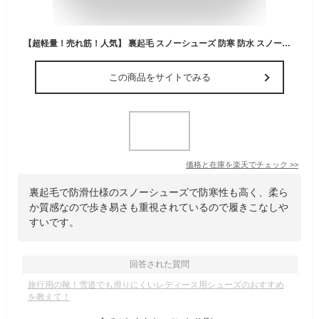
【超軽量！売れ筋！人気】 裏起毛 スノーシューズ 防寒 防水 スノーブーツ 疲れない 滑らない 軽い ショートブーツ レインシューズ 防水スニーカー 春 秋 冬 雪 早春 初春 雨 暖かい 保温 軽い 柔らかい 冬靴 雪靴 雪道 レディース メンズ おすすめ おしゃれ カジュアル
この商品をサイトでみる
価格と在庫を
楽天
でチェック
>>
裏起毛で防滑仕様のスノーシューズで防寒性も高く、柔ら
か質感なので歩き易さも重視されているので履きこなしや
すいです。
回答された質問
旅行用の靴！雪道でも滑りにくいレディース用シューズのおすすめ
を教えて！