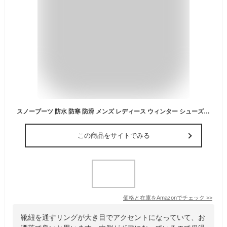
スノーブーツ 防水 防寒 防滑 メンズ レディース ウィンター シューズ スノトレ 冬靴 ビーンブーツ タイプ アウトドア カジュアル 男性 紳士 女性 婦人 兼用 保温 ボア おしゃれ あったかい キャンプ ワーク 雪道 通勤 通学 仕事 黒
この商品をサイトでみる
価格と在庫を
Amazon
でチェック
>>
靴紐を通すリングが大き目でアクセントになっていて、お