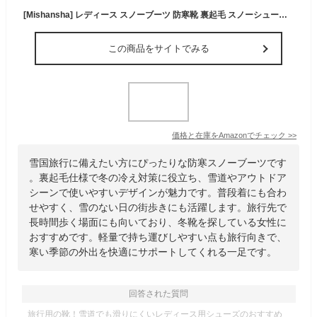
[Mishansha] レディース スノーブーツ 防寒靴 裏起毛 スノーシューズ アウトドア 冬靴 24.5cm
この商品をサイトでみる
価格と在庫を
Amazon
でチェック
>>
雪国旅行に備えたい方にぴったりな防寒スノーブーツです
。裏起毛仕様で冬の冷え対策に役立ち、雪道やアウトドア
シーンで使いやすいデザインが魅力です。普段着にも合わ
せやすく、雪のない日の街歩きにも活躍します。旅行先で
長時間歩く場面にも向いており、冬靴を探している女性に
おすすめです。軽量で持ち運びしやすい点も旅行向きで、
寒い季節の外出を快適にサポートしてくれる一足です。
回答された質問
旅行用の靴！雪道でも滑りにくいレディース用シューズのおすすめ