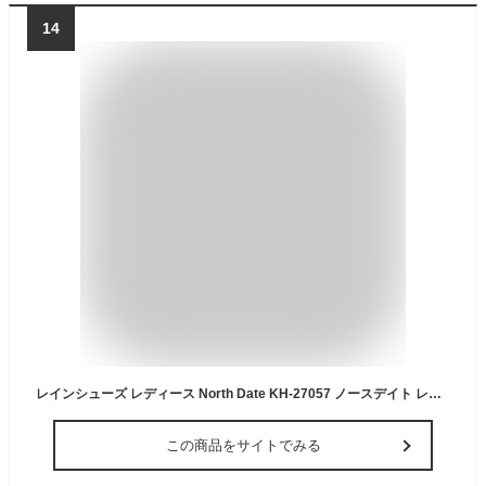
14
レインシューズ レディース North Date KH-27057 ノースデイト レディース ショートブーツ 編み上げブーツ スノーブーツ ウィンター 冬 雪道 凍結路面 防水 スパイク 防滑ソール 防寒 吸湿発熱 靴中オールボア仕様 ファスナー ガセット 防雪 女性 婦人 学生 通学 通勤
この商品をサイトでみる