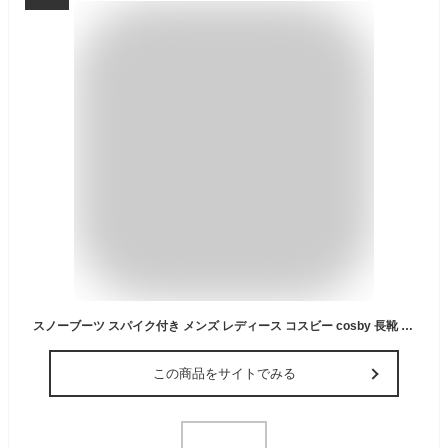
スノーブーツ スパイク付き メンズ レディース コスビー cosby 長靴 耐水圧5000mm 撥水・耐水コーティング 雪 雨 防寒 滑らない靴
この商品をサイトでみる