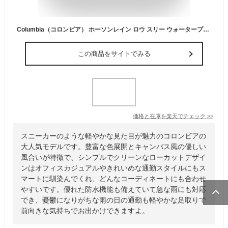
Columbia（コロンビア） ホーソンレイン ロウ スリー ウォータープルーフ 防水 スニーカー キャンバス 6ホール 靴 レイン シューズ ローカット メンズ レディース ユニセックス 男 女 雨 雪 梅雨 冬 川 海 山 登山 キャンプ 撥水 軽い オーソライト Ortholite 【YU5529】
この商品をサイトでみる
価格と在庫を
楽天
でチェック
>>
スニーカーのような軽やかな見た目が魅力のコロンビアの
大人気モデルです。豊富な色展開とキャンバス風の優しい
風合いが特徴で、シンプルでクリーンなローカットデザイ
ンはオフィスカジュアルやきれいめな通勤スタイルにもス
マートに馴染んでくれ、どんなコーディネートにも合わせ
やすいです。優れた防水機能も備えていて急な雨にも対応
でき、憂鬱になりがちな雨の日の通勤も軽やかな足取りで
前向きな気持ちでお出かけできますよ。