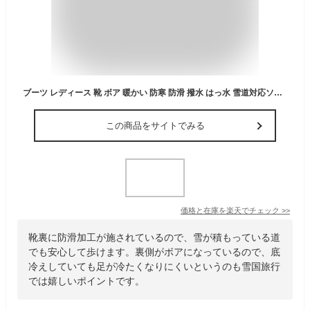
ブーツ レディース 靴 ボア 暖かい 防寒 防滑 撥水 はっ水 雪道対応ソール 幅広 3E 靴紐 シューレース ショートブーツ ワラビーブーツ スノーブーツ シューズ 黒 ブラック ベージュ ブラウン North Date ノースデイト MTA-1145
この商品をサイトでみる
価格と在庫を
楽天
でチェック
>>
靴裏に防滑加工が施されているので、雪が積もっている道
でも安心して歩けます。裏側がボアになっているので、底
冷えしていても足が冷たくなりにくいというのも雪国旅行
では嬉しいポイントです。