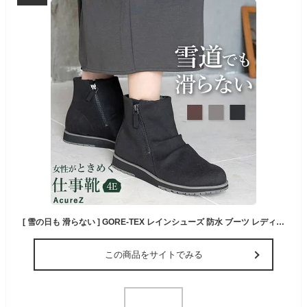
[ 雪の日も 滑らない ] GORE-TEX レインシューズ 防水 ブーツ レディース AcureZ アキュアーズ 4E アシックス asics おしゃれ かわいい 完全防水 ショートブーツ ゴアテックス 滑り止め 寒冷地 雪上 雨 台風 雪 梅雨 通勤 カジュアル
この商品をサイトでみる