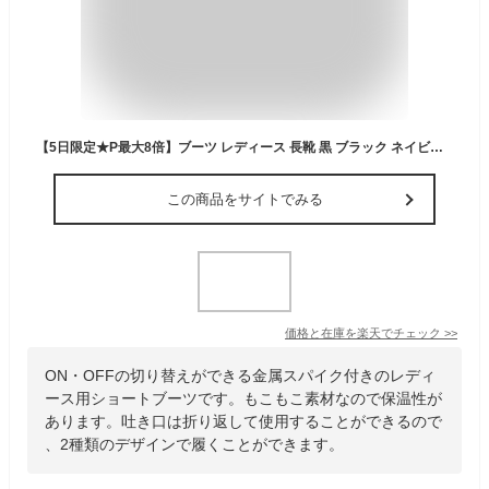
【5日限定★P最大8倍】ブーツ レディース 長靴 黒 ブラック ネイビー カーキ フェイクムートン 通学 普段 雨 雪 冬 レイン 防水 スパイク 防滑 防寒 2way かわいい おしゃれ ノースデイト North Date EJ-28003
この商品をサイトでみる
価格と在庫を
楽天
でチェック
>>
ON・OFFの切り替えができる金属スパイク付きのレディ
ース用ショートブーツです。もこもこ素材なので保温性が
あります。吐き口は折り返して使用することができるので
、2種類のデザインで履くことができます。