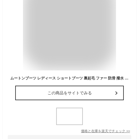
ムートンブーツ レディース ショートブーツ 裏起毛 ファー 防滑 撥水 美脚 防寒 保温 暖かい あったかい 厚底 ふわふわ 雪対応 雪道 雪対策 スノーブーツ 冬 雪用ブーツ シューズ 靴 ミドルブーツ 滑らない 滑り止め ローヒール 履きやすい 歩きやすい 通勤 脚長
この商品をサイトでみる
価格と在庫を
楽天
でチェック
>>