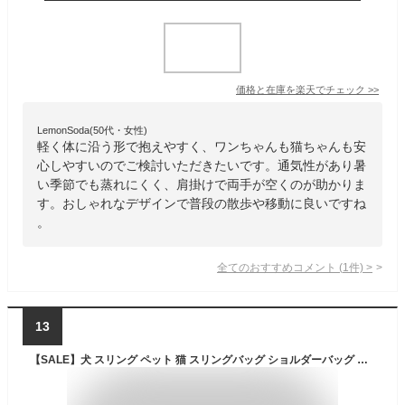
価格と在庫を
楽天
でチェック
>>
LemonSoda(50代・女性)
軽く体に沿う形で抱えやすく、ワンちゃんも猫ちゃんも安
心しやすいのでご検討いただきたいです。通気性があり暑
い季節でも蒸れにくく、肩掛けで両手が空くのが助かりま
す。おしゃれなデザインで普段の散歩や移動に良いですね
。
全てのおすすめコメント
(
1
件)
>
13
【SALE】犬 スリング ペット 猫 スリングバッグ ショルダーバッグ 斜め掛け お出かけ キャリーバッグ 抱っこバッグ 抱っこ紐 飛び出し防止 防災 避難 お散歩 雑貨 ペット用品 KM535G