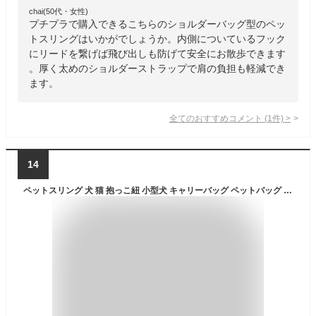
chai(50代・女性)
プチプラで購入できるこちらのショルダーバッグ型のペッ
トスリングはいかがでしょうか。内側についているフック
にリードを繋げば飛び出しも防げて安全にお散歩できます
。厚く太めのショルダーストラップで肩の負担も軽減でき
ます。
全てのおすすめコメント
(
1
件)
>
14
ペットスリング 犬 猫 抱っこ紐 小型犬 キャリーバッグ ペットバッグ 飛び出し防止 引き紐付きネット保護 長さ調節可能 持ち運びやすい 自転车、バイク出行 通院 防災用 ポケット付き8キロまで対応 ベージュ