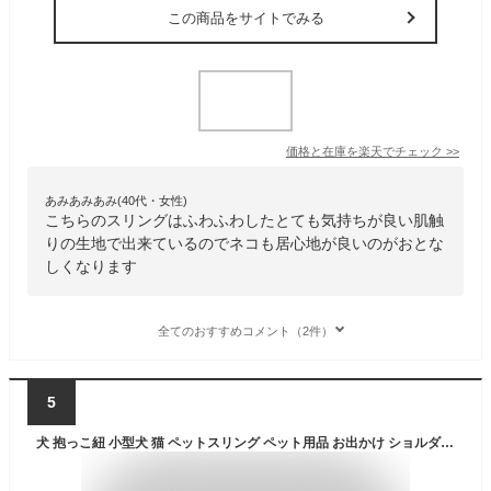
この商品をサイトでみる
価格と在庫を
楽天
でチェック
>>
あみあみあみ(40代・女性)
こちらのスリングはふわふわしたとても気持ちが良い肌触
りの生地で出来ているのでネコも居心地が良いのがおとな
しくなります
全てのおすすめコメント（2件）
5
犬 抱っこ紐 小型犬 猫 ペットスリング ペット用品 お出かけ ショルダー 男女兼用 シンプル 飛び出し防止 ポケット 散歩 ペットバッグ スリングバッグ キャリー 斜め掛け 通院 ペット ホワイトデーギフト 父の日 母の日