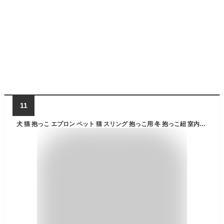
11
犬 猫 抱っこ エプロン ペット 猫 スリング 抱っこ用 冬 抱っこ紐 室内用 エプロン 猫のお昼寝 抱っこ用エプロン 猫寝袋 エプロン ペットスリング 毛粘着防止 暖かい ピンク ホワイト /ダブルポケットにゃんエプロン