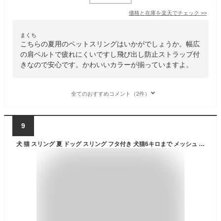
価格と在庫を
楽天
でチェック
>>
まくち
こちらの夏用のペットスリングはいかがでしょうか。幅広
の肩ベルトで疲れにくいですし飛び出し防止ストラップ付
きなので安心です。かわいいカラーが揃っていますよ。
全てのおすすめコメント（2件）
9
犬 猫 スリング 夏 ドッグ スリング フタ付き 犬猫6キロまで メッシュ 抱っこだワン 通院 防災 避難 お出かけ 春 秋 冬犬の服 猫の服 ペットスリング 抱っこ紐 動物病院 散歩 チワワ トイプードル パグ リュック キャリー