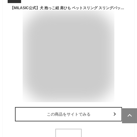
【MILASIC公式】犬 抱っこ紐 肩ひも ペットスリング スリングバッグ 超 小型犬 ペット用スリング リード付き いぬ ペット 犬用 ねこ ネコ 猫 猫用 お出掛け スリング バッグ リバーシブル 肩紐 長さ 調節 軽量 散歩 飛び出し防止 抱っこひも ショルダーバッグ キャリー
この商品をサイトでみる