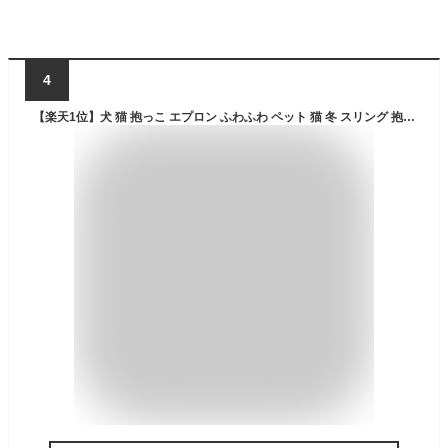
4
【楽天1位】犬 猫 抱っこ エプロン ふわふわ ペット 猫 冬 スリング 抱っこ用 エプロン 小/中型犬猫 抱っこキャリー 前掛け 猫寝袋 ペット寝袋 ペットスリング エプロン ペットバッグ 毛粘着防止 室内用 カンガルー式ポケット プレゼント ギフト 佐川急便送料無料！[ra72226]