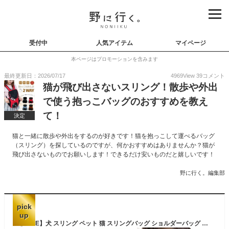
受付中
人気アイテム
マイページ
本ページはプロモーションを含みます
最終更新日：2026/07/17
4969
View
39
コメント
猫が飛び出さないスリング！散歩や外出
で使う抱っこバッグのおすすめを教え
て！
決定
猫と一緒に散歩や外出をするのが好きです！猫を抱っこして運べるバッグ
（スリング）を探しているのですが、何かおすすめはありませんか？猫が
飛び出さないものでお願いします！できるだけ安いものだと嬉しいです！
野に行く。編集部
pick
up
【SALE】犬 スリング ペット 猫 スリングバッグ ショルダーバッグ 斜め掛け お出かけ キャリーバッグ 抱っこバッグ 抱っこ紐 飛び出し防止 防災 避難 お散歩 雑貨 ペット用品 KM535G