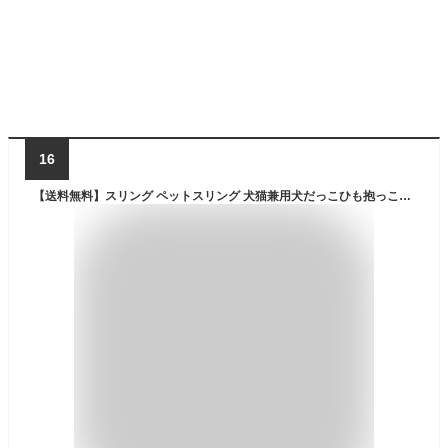
16
【送料無料】スリング ペットスリング 犬猫兼用犬だっこひも抱っこ紐 小型犬用 キャリーバッグ メッシュで 飛び出し防止用ストラップ 付き 色：グレー無調整、サイズ：調節機能なし