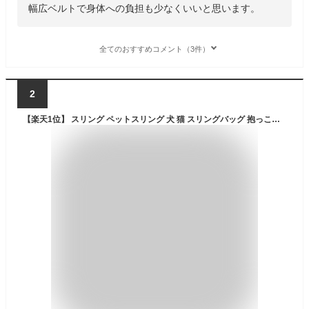
幅広ベルトで身体への負担も少なくいいと思います。
全てのおすすめコメント（3件）
2
【楽天1位】 スリング ペットスリング 犬 猫 スリングバッグ 抱っこひも 抱っこ紐 ペット キャリー 犬用 猫用 犬用スリング 猫用スリング ペットスリングバッグ ペット用スリング 犬のスリング 猫のスリング ドッグスリング キャットスリング 小型犬 お出掛け お散歩 無地