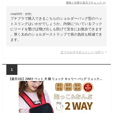
価格と在庫を
楽天
でチェック
>>
chai(50代・女性)
プチプラで購入できるこちらのショルダーバッグ型のペッ
トスリングはいかがでしょうか。内側についているフック
にリードを繋げば飛び出しも防げて安全にお散歩できます
。厚く太めのショルダーストラップで肩の負担も軽減でき
ます。
全てのおすすめコメント
(
1
件)
>
1
【楽天1位】2WAY ペット 犬 猫 リュック キャリー バッグ リュックサック ショルダーキャリーバッグ スリング ャリーバッグ キャリーバッグ リュック抱っこ バッグスリング アウトドア 旅行 災害用 オシャレ ネコポス送料無料！ 【ra64226】