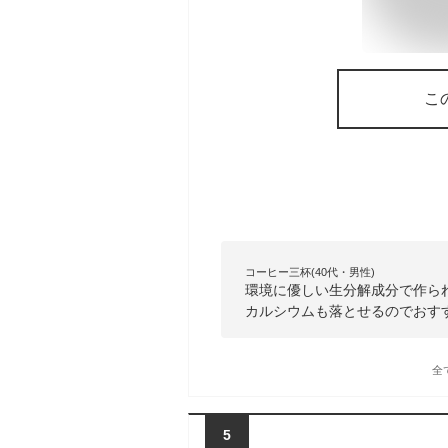
こ
コーヒー三杯(40代・男性)
環境に優しい生分解成分で作ら
カルシウムも落とせるのでおす
全
5