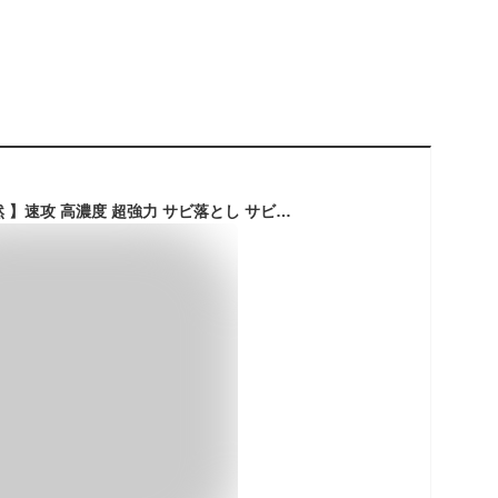
有吉ゼミ【プロも唖然 】速攻 高濃度 超強力 サビ落とし サビ取り サビ取り剤【プロ仕様 】インパクトデスケーラー (ハード ph0.8) 150ml スプレー 錆びとり キッチン バイク 車 自転車 チェーン 工具 真鍮 鉄サビ もらいサビ 青錆 鉄 尿石 さび落とし 錆取り さびとり 安全 強酸性