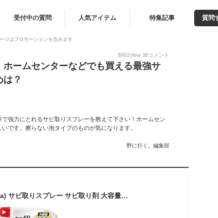
受付中の質問
人気アイテム
特集記事
質問
ージはプロモーションを含みます
8951
View
38
コメント
｜ホームセンターなどでも買える最強サ
めは？
単で強力にとれるサビ取りスプレーを教えて下さい！ホームセン
しいです。擦らない泡タイプのものが気になります。
野に行く。編集部
アイメディア(Aimedia) サビ取りスプレー サビ取り剤 大容量 400ml 業務用品質 泡タイプ 頑固な錆対応 浮かせて落とす 紫色変色