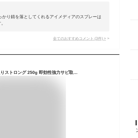
っかり錆を落としてくれるアイメディアのスプレーは
す。
全てのおすすめコメント
(
3
件)
>
KURE(呉工業) サビ取りストロング 250g 即効性強力サビ取り剤 1436