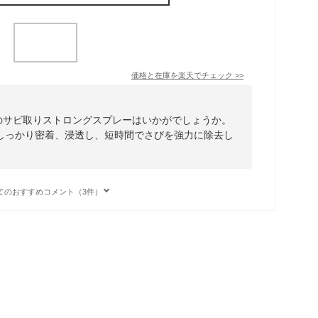
価格と在庫を
楽天
でチェック
>>
工業のサビ取りストロングスプレーはいかがでしょうか。
しっかり密着、浸透し、短時間でさびを強力に除去し
てのおすすめコメント（3件）